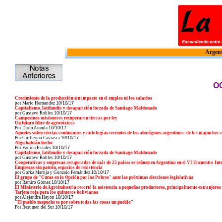
Argent
O
Crecimiento de la producción sin impacto en el empleo ni los salarios
por Mario Hernandez
10/10/17
Capitalismo, latifundio y desaparición forzada de Santiago Maldonado
por Gustavo Robles
10/10/17
Campesinos misioneros recuperaron tierras por ley
Un futuro libre de agrotóxicos
Por Darío Aranda
10/10/17
Apuntes sobre ciertas confusiones y mitologías recientes de los aborígenes argentinos: de los mapuches s
Por Guillermo Caviasca
10/10/17
Algo habrán hecho
Por Vanina Escales
10/10/17
Capitalismo, latifundio y desaparición forzada de Santiago Maldonado
por Gustavo Robles
10/10/17
Cooperativas y empresas recuperadas de más de 25 países se reúnen en Argentina en el VI Encuentro In
Empresas sin patrón, espacios de resistencia
por Gorka Martija y Gonzalo Fernández
10/10/17
El grupo de "Curas en la Opción por los Pobres" ante las próximas elecciones legislativas
por Ramiro Gómez
10/10/17
El Ministerio de Agroindustria recortó la asistencia a pequeños productores, principalmente extranjeros
Tarjeta roja para los quinteros bolivianos
por Alejandra Hayon
10/10/17
"El pueblo mapuche es por sobre todas las cosas un pueblo"
Por Resumen del Sur
10/10/17