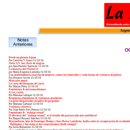
Argent
O
Desde un planeta lejano
Por Carolina V. Araya
15/10/16
Nieto 121: hoy lloro de alegría
por Sara Paoletti Santochi 15/10/16
La historia del #Nieto121
por María Eugenia Ludueña 15/10/16
Una multitudinaria marcha de mujeres, contra los femicidios y toda forma de violencia de género
Por Horacio Cecchi 15/10/16
Miércoles negro
La carta del hermano de Lucía
Por Matías Pérez 15/10/16
Feminismo & micromachismos
A vos, varón
Por Mariana Carbajal 15/10/16
Respuestas feministas & violencias machistas
Un grito desgarrador en miles de gargantas
Por Mariana Carbajal 15/10/16
Violencia colectiva
Por Juan Pablo Neri Pereyra 15/10/16
Feminismo & "trabajo sexual"
El discurso del "trabajo sexual" es el triunfo del patriarcado más neoliberal
Por Raquel Rosario Sánchez 15/10/16
Maximiliano, hijo de Domingo Menna y Ana María Lanzilotto, habla sobre la recuperación de su identi
"Hablamos y fue como si nos conociéramos desde siempre"
Por Ailín Bullentini 15/10/16