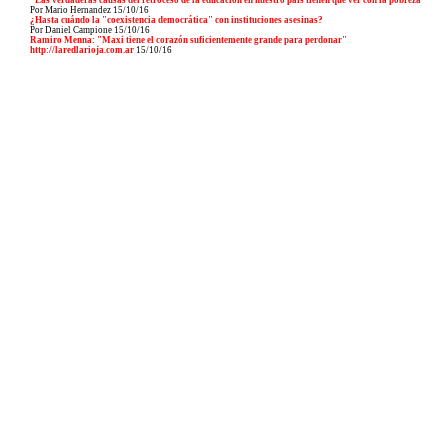
"Las verdaderas causas del retroceso de la educación en nuestro país tienen que ver con la pobreza"
Por Mario Hernandez 15/10/16
¿Hasta cuándo la "coexistencia democrática" con instituciones asesinas?
Por Daniel Campione 15/10/16
Ramiro Menna: "Maxi tiene el corazón suficientemente grande para perdonar"
http://laredlarioja.com.ar
15/10/16