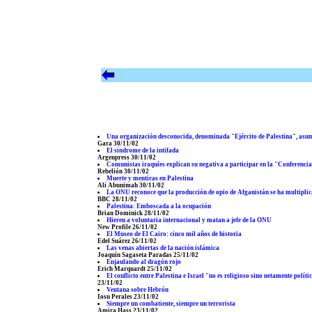
Una organización desconocida, denominada "Ejército de Palestina", asum
Gara 30/11/02
El sindrome de la intifada
Argenpress 30/11/02
Comunistas iraquíes explican su negativa a participar en la "Conferencia
Rebelión 30/11/02
Muerte y mentiras en Palestina
Ali Abunimah 30/11/02
La ONU reconoce que la producción de opio de Afganistán se ha multiplica
BBC 28/11/02
Palestina: Emboscada a la ocupación
Brian Dominick 28/11/02
Hieren a voluntaria internacional y matan a jefe de la ONU
New Profile 26/11/02
El Museo de El Cairo: cinco mil años de historia
Edel Suárez 26/11/02
Las venas abiertas de la nación islámica
Joaquín Sagaseta Paradas 25/11/02
Enjaulando al dragón rojo
Erich Marquardt 25/11/02
El conflicto entre Palestina e Israel "no es religioso sino netamente políti
23/11/02
Ventana sobre Hebrón
Iosu Perales 23/11/02
Siempre un combatiente, siempre un terrorista
Amira Hass 23/11/02