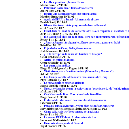
La olla a presión explota en Hebrón
Moshe Gorali 22/11/02
Palestina: Rascando el fondo de la cisterna
Amira Hass 22/11/02
Israel: Una barrera irreversible contra la paz
Matthew Brubacher 19/11/02
Ayuda de EE.UU a Israel - Alimentando al cuco
Paul de Rooij 19/11/02
Ghana: Gobierno inicia programa de desarrollo rural
afrol News 19/11/02
Israel declara inválidos los acuerdos de Oslo en respuesta al atentado en
AFP, REUTERS Y DPA 18/11/02
Bin Laden está vivo. No cabe duda. Pero hay que preguntarse: ¿dónde diab
Robert Fisk 17/11/02
¿Aporta Afganistán alguna lección respecto a una guerra en Irak?
Rebelión 17/11/02
Enjaulados en Camp Delta, Guantánamo
Judith Norman 16/11/02
¿Es la corrupción la causa del hambre en Etiopía?
César Rendueles 16/11/02
África: Mentiras piadosas
George Monbiot 15/11/02
Las guerras impúdicas
Diego M. Vidal, para La Fogata 14/11/02
Victimismo y falsificación sionista (Marzouka y Marzuca*)
Adital 13/11/02
Las trampas ocultas de la nueva resolución sobre Iraq
Phyllis Bennis 13/11/02
La nueva política exterior africana
María Virginia Yapur 13/11/02
Nuevas evidencias de que la esclavitud se "practica todavía" en Mauritan
afrol.com 12/11/02
Con Nkosinathi Biko: Tras la huella de Steve Biko
Diego Sempol 11/11/02
Editorial de Liberación: Los vencidos de Guantánamo
Liberación 8/11/02
Para que nunca olvidemos...veinte años después de cometerse
Movimiento de Resistencia Islámica de Palestina 7/11/02
Cómo callar a los críticos con una sola palabra
Robert Fisk 4/11/02
La guerra EE.UU-Irak: Acelerando el declive
Immanuel Wallerstein 1/11/02
Una carta de respuesta al General
Yigal Bronner 1/11/02