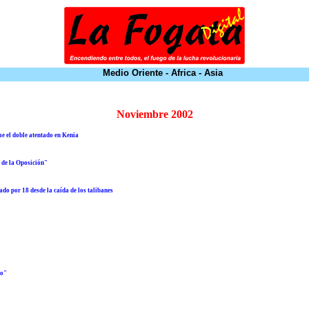
Medio Oriente - Africa - Asia
Noviembre 2002
e el doble atentado en Kenia
 de la Oposición"
do por 18 desde la caída de los talibanes
co"