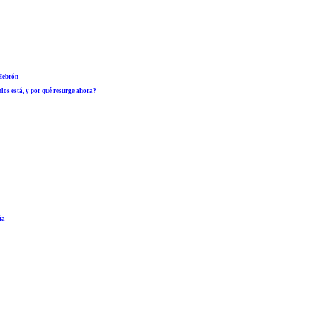
 Hebrón
los está, y por qué resurge ahora?
ia