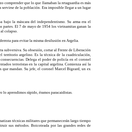
zo comprender que lo que llamaban la retaguardia es más
 servirse de la población. Era imposible llegar a un lugar
ba bajo la máscara del independentismo. Su arma era el
as partes. El 7 de mayo de 1954 los vietnamitas ganan la
 al colapso.
derrota para evitar la misma desilusión en Argelia.
ra subversiva. Su obsesión, cortar al Frente de Liberación
 territorio argelino. Es la técnica de la cuadriculación,
 consecuencias. Delega el poder de policía en el coronel
tados terroristas en la capital argelina. Comienza así la
cos que mandan. Su jefe, el coronel Marcel Bigeard, un ex
ro lo aprendimos rápido, éramos paracaidistas.
ematizan técnicas militares que permanecerán largo tiempo
truir sus métodos. Boicoteada por las grandes redes de