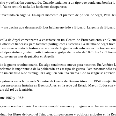
 hecho y qué habían conseguido. Cuando teníamos a un tipo que ponía una bomba lo
. Ya no sentiría nada. Lo hacíamos desaparecer.
inventado en Argelia. En aquel momento el prefecto de policía de Argel, Paul Tei
o y me decían que desapareció. Los habían enviado a Bigeard. La gente de Bigeard l
talla de Argel comenzaron a enseñarse en un Centro de Entrenamiento en Guerra
 oficiales franceses, pero también portugueses e israelíes. La Batalla de Argel tuvo 
có en forma abierta la tortura como arma de la guerra anti subversiva. La transmisión
des López Aufranc, quien participaría en el golpe de Estado de 1976. En 1957 fue s
 curso era un mes de práctica en Argelia.
de la guerra revolucionaria. Era algo totalmente nuevo para nosotros. En América 
cíamos la importancia de la población en ese tipo de guerra. Para nosotros sólo exist
 un cuchillo o de estrangular a alguien con una cuerda. Con la sangre se aprend
r primera vez a la Escuela Superior de Guerra de Buenos Aires. En 1959 los ejércit
uyos asesores se instalan en Buenos Aires, en la sede del Estado Mayor. Todos son v
ra del rol de la misión.
ntre 1962 y 1965:
 guerra revolucionaria. La misión cumplió esa tarea y ninguna otra. No me interesa
ducir los libros del coronel Trinquier, dirigen cursos y publican artículos en la Rev