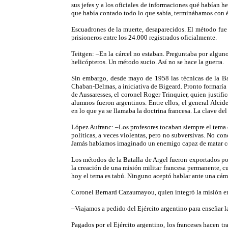
sus jefes y a los oficiales de informaciones qué habían
que había contado todo lo que sabía, terminábamos con él
Escuadrones de la muerte, desaparecidos. El método fue 
prisioneros entre los 24.000 registrados oficialmente.
Teitgen: –En la cárcel no estaban. Preguntaba por algun
helicópteros. Un método sucio. Así no se hace la guerra.
Sin embargo, desde mayo de 1958 las técnicas de la Ba
Chaban-Delmas, a iniciativa de Bigeard. Pronto formaría a
de Aussaresses, el coronel Roger Trinquier, quien justifi
alumnos fueron argentinos. Entre ellos, el general Alci
en lo que ya se llamaba la doctrina francesa. La clave del
López Aufranc: –Los profesores tocaban siempre el tema 
políticas, a veces violentas, pero no subversivas. No cono
Jamás habíamos imaginado un enemigo capaz de matar con
Los métodos de la Batalla de Argel fueron exportados po
la creación de una misión militar francesa permanente, c
hoy el tema es tabú. Ninguno aceptó hablar ante una cáma
Coronel Bernard Cazaumayou, quien integró la misión e
–Viajamos a pedido del Ejército argentino para enseñar la
Pagados por el Ejército argentino, los franceses hacen tra