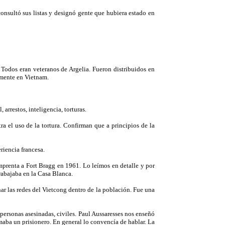
nsultó sus listas y designó gente que hubiera estado en
 Todos eran veteranos de Argelia. Fueron distribuidos en
amente en Vietnam.
arrestos, inteligencia, torturas.
a el uso de la tortura. Confirman que a principios de la
riencia francesa.
mprenta a Fort Bragg en 1961. Lo leímos en detalle y por
trabajaba en la Casa Blanca.
ar las redes del Vietcong dentro de la población. Fue una
ersonas asesinadas, civiles. Paul Aussaresses nos enseñó
omaba un prisionero. En general lo convencía de hablar. La