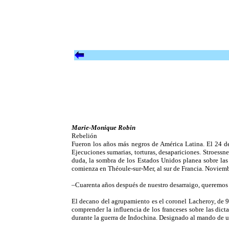
Marie-Monique Robin
Rebelión
Fueron los años más negros de América Latina. El 24 de 
Ejecuciones sumarias, torturas, desapariciones. Stroessn
duda, la sombra de los Estados Unidos planea sobre las
comienza en Théoule-sur-Mer, al sur de Francia. Noviembre
–Cuarenta años después de nuestro desarraigo, queremos r
El decano del agrupamiento es el coronel Lacheroy, de 9
comprender la influencia de los franceses sobre las dict
durante la guerra de Indochina. Designado al mando de u