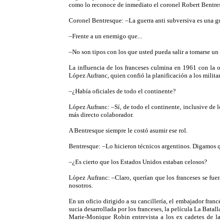
como lo reconoce de inmediato el coronel Robert Bentre
Coronel Bentresque: –La guerra anti subversiva es una gu
–Frente a un enemigo que...
–No son tipos con los que usted pueda salir a tomarse un
La influencia de los franceses culmina en 1961 con la o
López Aufranc, quien confió la planificación a los militar
–¿Había oficiales de todo el continente?
López Aufranc: –Sí, de todo el continente, inclusive de 
más directo colaborador.
A Bentresque siempre le costó asumir ese rol.
Bentresque: –Lo hicieron técnicos argentinos. Digamos qu
–¿Es cierto que los Estados Unidos estaban celosos?
López Aufranc: –Claro, querían que los franceses se fue
nosotros.
En un oficio dirigido a su cancillería, el embajador fran
sucia desarrollada por los franceses, la película La Batall
Marie-Monique Robin entrevista a los ex cadetes de la