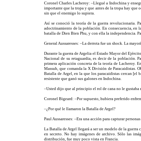
Coronel Charles Lacheroy: –Llegué a Indochina y ensegu
importante que la tropa y que antes de la tropa hay que o
sin que el enemigo lo supiera.
Así se conoció la teoría de la guerra revolucionaria.
adoctrinamiento de la población. En consecuencia, en la
batalla de Dien Bien Phu, y con ella la independencia. Par
General Aussaresses: –La derrota fue un shock. La mayoría
Durante la guerra de Argelia el Estado Mayor del Ejército
Nacional de su retaguardia, es decir de la población. Pa
primera aplicación concreta de la teoría de Lacheroy. E
Massuh, que comanda la X División de Paracaidistas. Obje
Batalla de Argel, en la que los paracaidistas cercan [el
resistente que ganó sus galones en Indochina.
–Usted dijo que al principio el rol de cana no le gustaba
Coronel Bigeard: –Por supuesto, hubiera preferido enfren
–¿Por qué le llamaron la Batalla de Argel?
Paul Aussaresses: –Era una acción para capturar personas
La Batalla de Argel llegará a ser un modelo de la guerra
en secreto. No hay imágenes de archivo. Sólo las imág
distribución, fue muy poco vista en Francia.