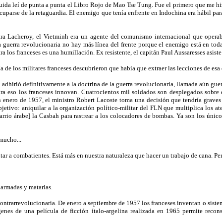
ida leí de punta a punta el Libro Rojo de Mao Tse Tung. Fue el primero que me hi
cuparse de la retaguardia. El enemigo que tenía enfrente en Indochina era hábil para
 Para Lacheroy, el Vietminh era un agente del comunismo internacional que opera
 guerra revolucionaria no hay más línea del frente porque el enemigo está en tod
a los franceses es una humillación. Ex resistente, el capitán Paul Aussaresses asiste
 de los militares franceses descubrieron que había que extraer las lecciones de esa 
 adhirió definitivamente a la doctrina de la guerra revolucionaria, llamada aún guer
ra eso los franceses innovan. Cuatrocientos mil soldados son desplegados sobre el
n enero de 1957, el ministro Robert Lacoste toma una decisión que tendría graves
tivo: aniquilar a la organización político-militar del FLN que multiplica los aten
 barrio árabe] la Casbah para rastrear a los colocadores de bombas. Ya son los úni
 mucho...
tar a combatientes. Está más en nuestra naturaleza que hacer un trabajo de cana. Pe
 armadas y matarlas.
 contrarrevolucionaria. De enero a septiembre de 1957 los franceses inventan o sist
enes de una película de ficción ítalo-argelina realizada en 1965 permite recons