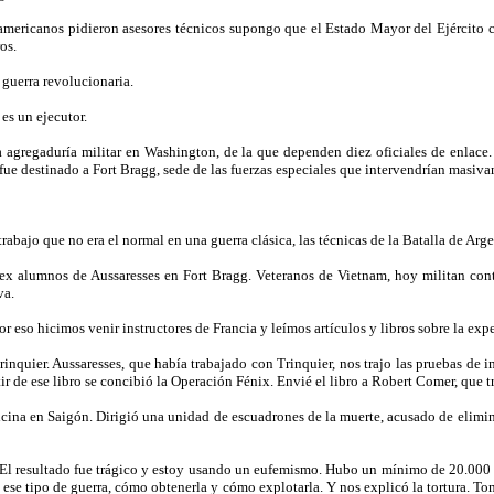
mericanos pidieron asesores técnicos supongo que el Estado Mayor del Ejército co
os.
 guerra revolucionaria.
es un ejecutor.
 agregaduría militar en Washington, de la que dependen diez oficiales de enlace.
 fue destinado a Fort Bragg, sede de las fuerzas especiales que intervendrían masiv
bajo que no era el normal en una guerra clásica, las técnicas de la Batalla de Argel, 
ex alumnos de Aussaresses en Fort Bragg. Veteranos de Vietnam, hoy militan contr
va.
eso hicimos venir instructores de Francia y leímos artículos y libros sobre la expe
nquier. Aussaresses, que había trabajado con Trinquier, nos trajo las pruebas de i
tir de ese libro se concibió la Operación Fénix. Envié el libro a Robert Comer, que 
icina en Saigón. Dirigió una unidad de escuadrones de la muerte, acusado de elimin
 El resultado fue trágico y estoy usando un eufemismo. Hubo un mínimo de 20.000 p
n ese tipo de guerra, cómo obtenerla y cómo explotarla. Y nos explicó la tortura. T