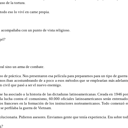
so de la tortura.
todo eso lo viví en carne propia.
la acompañaba con un punto de vista religioso.
gel?
oral sino un arma de combate.
po de práctica. Nos presentaron esa película para prepararnos para un tipo de guerra 
r, nos iban acostumbrando de a poco a esos métodos que se emplearían más adelante
n civil que pasó a ser el nuevo enemigo.
e ha asociado a la historia de las dictaduras latinoamericanas. Creada en 1946 po
la lucha contra el comunismo, 60.000 oficiales latinoamericanos serán entrenados
 los franceses en la formación de los instructores norteamericanos. Todo comenzó
e perfilaba la guerra de Vietnam.
volucionaria. Pidieron asesores. Enviamos gente que tenía experiencia. Era sobre to
gg?