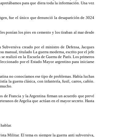
 apretábamos para que diera toda la información. Una vez
tgen, fue el único que denunció la desaparición de 3024
es ponían los pies en cemento y los tiraban al mar desde
 Subversiva creado por el ministro de Defensa, Jacques
su manual, titulado La guerra moderna, escrito por el jefe
 se realizó en la Escuela de Guerra de París. Los primeros
eleccionado por el Estado Mayor argentino para iniciarse
Latina no conocíamos ese tipo de problemas. Había luchas
ía la guerra clásica, con infantería, fusil, carros, cañón.
e mucho.
os de Francia y la Argentina firman un acuerdo que prevé
eteranos de Argelia que actúan en el mayor secreto. Hasta
 hablar.
ista Militar. El tema es siempre la guerra anti subversiva,