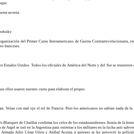
sque.
erra secreta.
 whisky.
rganización del Primer Curso Interamericano de Guerra Contrarrevolucionaria, en e
es franceses.
los Estados Unidos. Todos los oficiales de América del Norte y del Sur se reunieron
e ellos usaron nuestro curso para elaborar el propio.
ran. Veían con mal ojo el rol de Francia. Pero los americanos no sabían nada de l
cés Blanquet de Chaillat confirma los celos de los estadounidenses. Ironía de la hist
a de Argel se usó en la Argentina para entrenar a los militares en la lucha anti subv
 Armada Julio César Urien y Aníbal Acosta, a quienes se les proyectó la películ