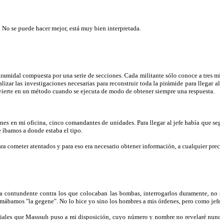
 No se puede hacer mejor, está muy bien interpretada.
iramidal compuesta por una serie de secciones. Cada militante sólo conoce a tres m
zar las investigaciones necesarias para reconstruir toda la pirámide para llegar al
onvierte en un método cuando se ejecuta de modo de obtener siempre una respuesta.
tanes en mi oficina, cinco comandantes de unidades. Para llegar al jefe había que s
 íbamos a donde estaba el tipo.
a cometer atentados y para eso era necesario obtener información, a cualquier prec
 contundente contra los que colocaban las bombas, interrogarlos duramente, no saca
llamábamos "la gegene". No lo hice yo sino los hombres a mis órdenes, pero como jef
ciales que Masssuh puso a mi disposición, cuyo número y nombre no revelaré nunc