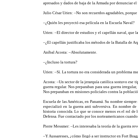
apresados y dados de baja de la Armada por denunciar el u
Julio César Urien: –No son recuerdos agradables, porque 
–¿Quién les proyectó esa película en la Escuela Naval?
Urien: –El director de estudios y el capellán naval, que 
–¿El capellán justificaba los métodos de la Batalla de Ar
Aníbal Acosta: –Absolutamente.
–¿Incluso la tortura?
Urien: –Sí. La tortura no era considerada un problema m
Acosta: –Un sector de la jerarquía católica sostuvo ese ti
guerra regular. Nos preparaban para una guerra irregula
Nos preparaban en misiones policiales contra la població
Escuela de las Américas, en Panamá. Su nombre siempre s
especializó en la guerra anti subversiva. En nombre de 
historia conocida. Lo que se conoce menos es el rol de
Defensa. Fue contactado por los norteamericanos cuando s
Pierre Messmer: –Les interesaba la teoría de la guerra re
–Y Aussaresses, ¿cómo llegó a ser instructor en Fort Bra