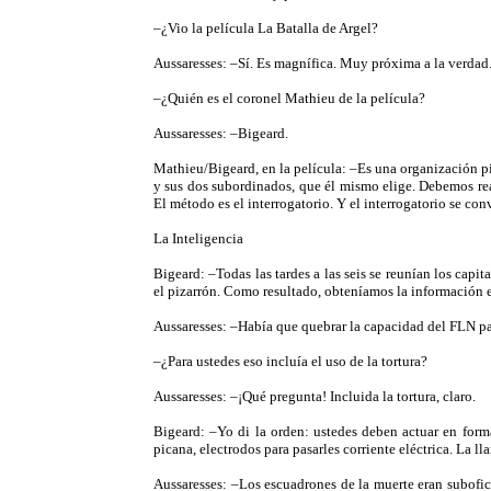
–¿Vio la película La Batalla de Argel?
Aussaresses: –Sí. Es magnífica. Muy próxima a la verdad.
–¿Quién es el coronel Mathieu de la película?
Aussaresses: –Bigeard.
Mathieu/Bigeard, en la película: –Es una organización p
y sus dos subordinados, que él mismo elige. Debemos reali
El método es el interrogatorio. Y el interrogatorio se c
La Inteligencia
Bigeard: –Todas las tardes a las seis se reunían los capi
el pizarrón. Como resultado, obteníamos la información e
Aussaresses: –Había que quebrar la capacidad del FLN par
–¿Para ustedes eso incluía el uso de la tortura?
Aussaresses: –¡Qué pregunta! Incluida la tortura, claro.
Bigeard: –Yo di la orden: ustedes deben actuar en forma
picana, electrodos para pasarles corriente eléctrica. La 
Aussaresses: –Los escuadrones de la muerte eran subofi