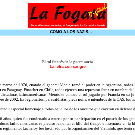
COMO A LOS NAZIS...
El rol francés en la guerra sucia
La letra con sangre
marzo de 1976, cuando el general Videla tomó el poder en la Argentina, todos los
er en Paraguay, Pinochet en Chile, todos ejercen una represión feroz en nombre de
 dictaduras latinoamericanas. Menos se conoce el rol jugado por Francia en su ju
 de 2002. Ex legionarios, paracaidistas, pieds noirs, o miembros de la OAS, los nos
endir especial homenaje a todos aquellos de los nuestros que cayeron en defensa de
6 años, quien fue condenado a muerte por su participación en el putsch de los gene
aduras latinoamericanas es preciso remontar el hilo del tiempo e internarse en la 
n regimiento, Lacheroy fue fascinado por la organización del Vietminh, que tenía a