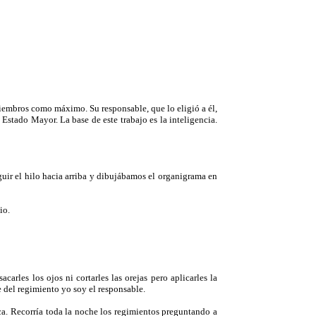
iembros como máximo. Su responsable, que lo eligió a él,
 Estado Mayor. La base de este trabajo es la inteligencia.
eguir el hilo hacia arriba y dibujábamos el organigrama en
io.
rles los ojos ni cortarles las orejas pero aplicarles la
e del regimiento yo soy el responsable.
a. Recorría toda la noche los regimientos preguntando a