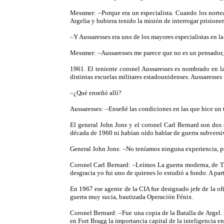
Messmer: –Porque era un especialista. Cuando los nortea
Argelia y hubiera tenido la misión de interrogar prisioner
–Y Aussaresses era uno de los mayores especialistas en la
Messmer: –Aussaresses me parece que no es un pensador, 
1961. El teniente coronel Aussaresses es nombrado en la
distintas escuelas militares estadounidenses. Aussaresses
–¿Qué enseñó allí?
Aussaresses: –Enseñé las condiciones en las que hice un tra
El general John Jons y el coronel Carl Bernard son dos 
década de 1960 ni habían oído hablar de guerra subversi
General John Jons: –No teníamos ninguna experiencia, por 
Coronel Carl Bernard: –Leímos La guerra moderna, de Tri
desgracia yo fui uno de quienes lo estudió a fondo. A par
En 1967 ese agente de la CIA fue designado jefe de la of
guerra muy sucia, bautizada Operación Fénix.
Coronel Bernard: –Fue una copia de la Batalla de Argel.
en Fort Bragg la importancia capital de la inteligencia e