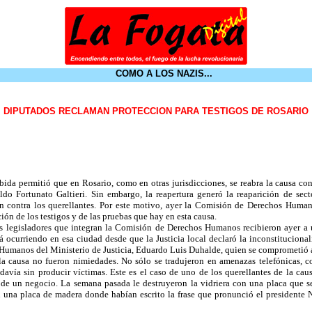
COMO A LOS NAZIS...
DIPUTADOS RECLAMAN PROTECCION PARA TESTIGOS DE ROSARIO
bida permitió que en Rosario, como en otras jurisdicciones, se reabra la causa 
o Fortunato Galtieri. Sin embargo, la reapertura generó la reaparición de sect
ión contra los querellantes. Por este motivo, ayer la Comisión de Derechos Hum
ión de los testigos y de las pruebas que hay en esta causa.
 legisladores que integran la Comisión de Derechos Humanos recibieron ayer a 
 ocurriendo en esa ciudad desde que la Justicia local declaró la inconstituciona
umanos del Ministerio de Justicia, Eduardo Luis Duhalde, quien se comprometió a re
la causa no fueron nimiedades. No sólo se tradujeron en amenazas telefónicas, c
odavía sin producir víctimas. Este es el caso de uno de los querellantes de la cau
o de un negocio. La semana pasada le destruyeron la vidriera con una placa que 
n una placa de madera donde habían escrito la frase que pronunció el presidente 