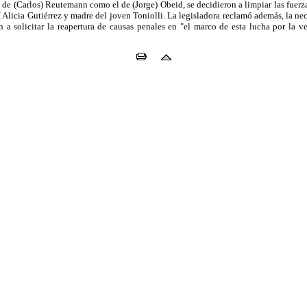
o de (Carlos) Reutemann como el de (Jorge) Obeid, se decidieron a limpiar las fu
RI Alicia Gutiérrez y madre del joven Toniolli. La legisladora reclamó además, la n
 a solicitar la reapertura de causas penales en "el marco de esta lucha por la ve