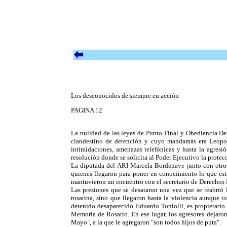
Los desconocidos de siempre en acción
PAGINA 12
La nulidad de las leyes de Punto Final y Obediencia De
clandestino de detención y cuyo mandamás era Leopold
intimidaciones, amenazas telefónicas y hasta la agres
resolución donde se solicita al Poder Ejecutivo la protecc
La diputada del ARI Marcela Bordenave junto con otros
quienes llegaron para poner en conocimiento lo que está
mantuvieron un encuentro con el secretario de Derechos H
Las presiones que se desataron una vez que se reabrió 
rosarina, sino que llegaron hasta la violencia aunque t
detenido desaparecido Eduardo Toniolli, es propietari
Memoria de Rosario. En ese lugar, los agresores dejaro
Mayo", a la que le agregaron "son todos hijos de puta".