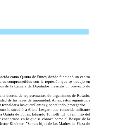
conocida como Quinta de Funes, donde funcionó un centro
ores comprometidos con la represión que se tradujo en
anos de la Cámara de Diputados presentó un proyecto de
una decena de representantes de organismos de Rosario,
lidad de las leyes de impunidad. Antes, estos organismos
spaldar a los querellantes y, sobre todo, protegerlos.
omo le sucedió a Alicia Lesgart, una conocida militante
sa Quinta de Funes, Eduardo Toniolli. El joven, hijo del
se encontraba en lo que se conoce como el Bosque de la
Néstor Kirchner: "Somos hijos de las Madres de Plaza de