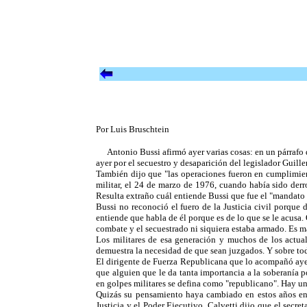
Por Luis Bruschtein
Antonio Bussi afirmó ayer varias cosas: en un párrafo 
ayer por el secuestro y desaparición del legislador Guill
También dijo que "las operaciones fueron en cumplimien
militar, el 24 de marzo de 1976, cuando había sido derro
Resulta extraño cuál entiende Bussi que fue el "mandato e
Bussi no reconoció el fuero de la Justicia civil porque 
entiende que habla de él porque es de lo que se le acusa
combate y el secuestrado ni siquiera estaba armado. Es m
Los militares de esa generación y muchos de los actual
demuestra la necesidad de que sean juzgados. Y sobre tod
El dirigente de Fuerza Republicana que lo acompañó ayer
que alguien que le da tanta importancia a la soberanía 
en golpes militares se defina como "republicano". Hay un
Quizás su pensamiento haya cambiado en estos años en qu
Justicia y el Poder Ejecutivo. Calvetti dijo que el sec