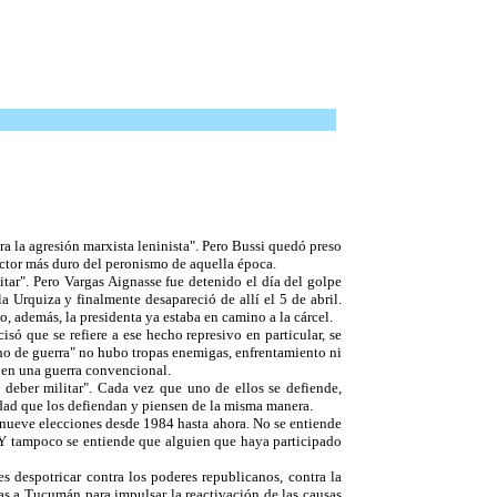
ra la agresión marxista leninista". Pero Bussi quedó preso
sector más duro del peronismo de aquella época.
ar". Pero Vargas Aignasse fue detenido el día del golpe
a Urquiza y finalmente desapareció de allí el 5 de abril.
, además, la presidenta ya estaba en camino a la cárcel.
só que se refiere a ese hecho represivo en particular, se
cho de guerra" no hubo tropas enemigas, enfrentamiento ni
o en una guerra convencional.
 deber militar". Cada vez que uno de ellos se defiende,
idad que los defiendan y piensen de la misma manera.
nueve elecciones desde 1984 hasta ahora. No se entiende
. Y tampoco se entiende que alguien que haya participado
 despotricar contra los poderes republicanos, contra la
as a Tucumán para impulsar la reactivación de las causas