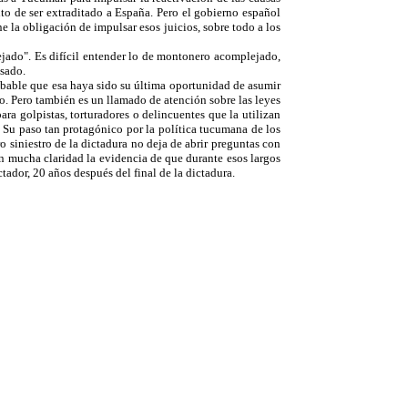
to de ser extraditado a España. Pero el gobierno español
e la obligación de impulsar esos juicios, sobre todo a los
lejado". Es difícil entender lo de montonero acomplejado,
asado.
obable que esa haya sido su última oportunidad de asumir
o. Pero también es un llamado de atención sobre las leyes
ra golpistas, torturadores o delincuentes que la utilizan
e. Su paso tan protagónico por la política tucumana de los
 siniestro de la dictadura no deja de abrir preguntas con
n mucha claridad la evidencia de que durante esos largos
tador, 20 años después del final de la dictadura.