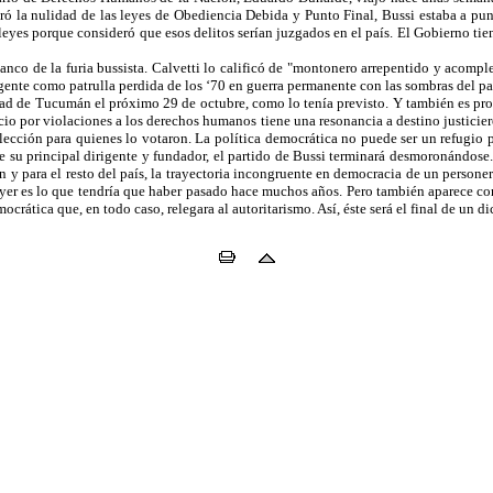
ró la nulidad de las leyes de Obediencia Debida y Punto Final, Bussi estaba a pun
eyes porque consideró que esos delitos serían juzgados en el país. El Gobierno tien
anco de la furia bussista. Calvetti lo calificó de "montonero arrepentido y acomp
gente como patrulla perdida de los ‘70 en guerra permanente con las sombras del p
udad de Tucumán el próximo 29 de octubre, como lo tenía previsto. Y también es pr
cio por violaciones a los derechos humanos tiene una resonancia a destino justicier
cción para quienes lo votaron. La política democrática no puede ser un refugio pa
 de su principal dirigente y fundador, el partido de Bussi terminará desmoronándos
y para el resto del país, la trayectoria incongruente en democracia de un personero
 ayer es lo que tendría que haber pasado hace muchos años. Pero también aparece co
tica que, en todo caso, relegara al autoritarismo. Así, éste será el final de un dic