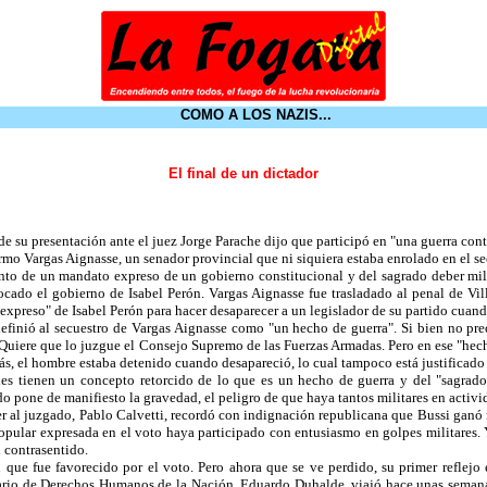
COMO A LOS NAZIS...
El final de un dictador
de su presentación ante el juez Jorge Parache dijo que participó en "una guerra cont
ermo Vargas Aignasse, un senador provincial que ni siquiera estaba enrolado en el 
to de un mandato expreso de un gobierno constitucional y del sagrado deber milit
cado el gobierno de Isabel Perón. Vargas Aignasse fue trasladado al penal de Vill
xpreso" de Isabel Perón para hacer desaparecer a un legislador de su partido cuando
definió al secuestro de Vargas Aignasse como "un hecho de guerra". Si bien no preci
. Quiere que lo juzgue el Consejo Supremo de las Fuerzas Armadas. Pero en ese "he
ás, el hombre estaba detenido cuando desapareció, lo cual tampoco está justificad
es tienen un concepto retorcido de lo que es un hecho de guerra y del "sagrado
o pone de manifiesto la gravedad, el peligro de que haya tantos militares en activ
 al juzgado, Pablo Calvetti, recordó con indignación republicana que Bussi ganó 
popular expresada en el voto haya participado con entusiasmo en golpes militares
 contrasentido.
e fue favorecido por el voto. Pero ahora que se ve perdido, su primer reflejo es
retario de Derechos Humanos de la Nación, Eduardo Duhalde, viajó hace unas seman