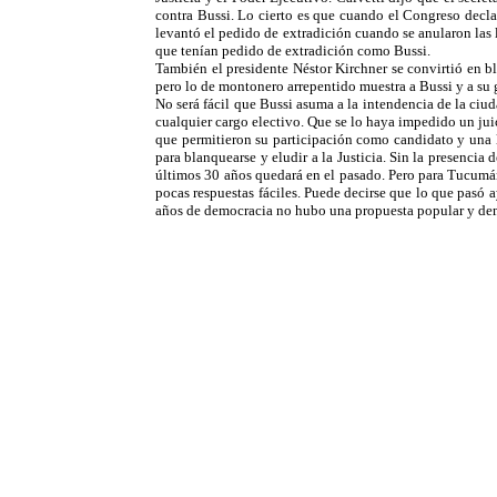
contra Bussi. Lo cierto es que cuando el Congreso decla
levantó el pedido de extradición cuando se anularon las l
que tenían pedido de extradición como Bussi.
También el presidente Néstor Kirchner se convirtió en bl
pero lo de montonero arrepentido muestra a Bussi y a su 
No será fácil que Bussi asuma a la intendencia de la ci
cualquier cargo electivo. Que se lo haya impedido un jui
que permitieron su participación como candidato y una le
para blanquearse y eludir a la Justicia. Sin la presencia
últimos 30 años quedará en el pasado. Pero para Tucumán 
pocas respuestas fáciles. Puede decirse que lo que pasó
años de democracia no hubo una propuesta popular y democrá