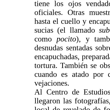
tiene los ojos vendad
oficiales. Otras mues
hasta el cuello y encap
sucias (el llamado
su
como
pocito
), y tamb
desnudas sentadas sobr
encapuchadas, preparad
tortura. También se ob
cuando es atado por 
vejaciones.
Al Centro de Estudio
llegaron las fotografía
local de revelado de f