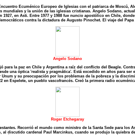
ncuentro Ecuménico Europeo de Iglesias con el patriarca de Moscú, Alex
es mundiales y la unión de las iglesias cristianas. Angelo Sodano, actu
 en 1927, en Asti. Entre 1977 y 1988 fue nuncio apostólico en Chile, donde
emocráticos contra la dictadura de Augusto Pinochet. El viaje del Papa
Angelo Sodano
jó para la paz en Chile y Argentina a raíz del conflicto del Beagle. Contr
sde una óptica 'realista y pragmática'. Está excedido en años para ser 
or Unum y su preocupación por los problemas de la pobreza y la discrim
2 en Espelete, un pueblo vascofrancés. Creó la primera radio ecuménic
Roger Etchegaray
testantes. Recorrió el mundo como ministro de la Santa Sede para los
 al discutido cardenal Paul Marcinkus, cuando se produjo la quiebra de