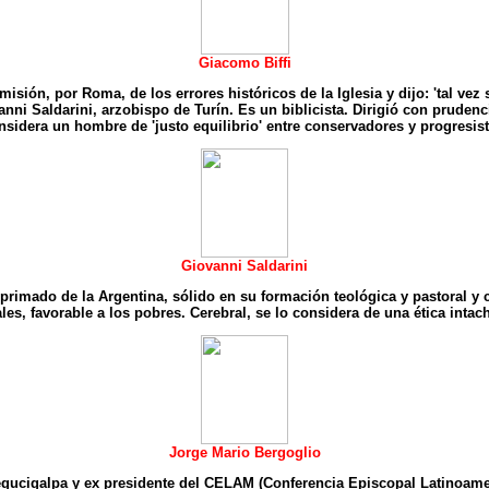
Giacomo Biffi
sión, por Roma, de los errores históricos de la Iglesia y dijo: 'tal vez s
ni Saldarini, arzobispo de Turín. Es un biblicista. Dirigió con prudenc
nsidera un hombre de 'justo equilibrio' entre conservadores y progresist
Giovanni Saldarini
l primado de la Argentina, sólido en su formación teológica y pastoral 
les, favorable a los pobres. Cerebral, se lo considera de una ética intac
Jorge Mario Bergoglio
gucigalpa y ex presidente del CELAM (Conferencia Episcopal Latinoameri