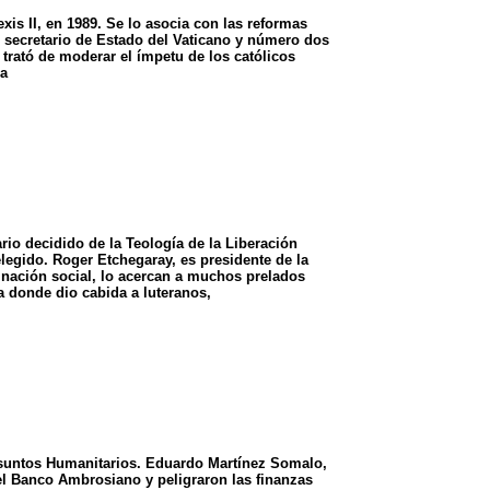
is II, en 1989. Se lo asocia con las reformas
al secretario de Estado del Vaticano y número dos
 trató de moderar el ímpetu de los católicos
 a
ario decidido de la Teología de la Liberación
elegido. Roger Etchegaray, es presidente de la
inación social, lo acercan a muchos prelados
a donde dio cabida a luteranos,
 Asuntos Humanitarios. Eduardo Martínez Somalo,
l Banco Ambrosiano y peligraron las finanzas