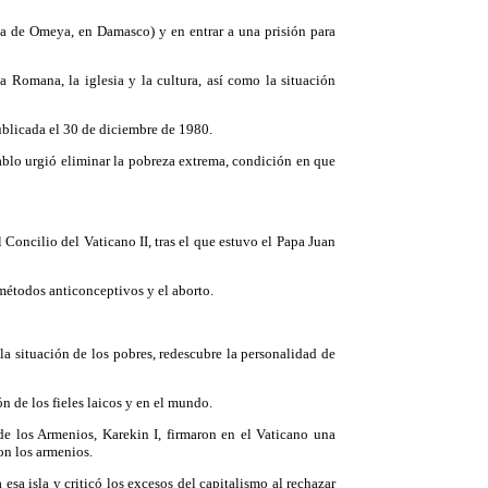
a de Omeya, en Damasco) y en entrar a una prisión para
a Romana, la iglesia y la cultura, así como la situación
ublicada el 30 de diciembre de 1980.
ablo urgió eliminar la pobreza extrema, condición en que
l Concilio del Vaticano II, tras el que estuvo el Papa Juan
métodos anticonceptivos y el aborto.
la situación de los pobres, redescubre la personalidad de
n de los fieles laicos y en el mundo.
de los Armenios, Karekin I, firmaron en el Vaticano una
on los armenios.
sa isla y criticó los excesos del capitalismo al rechazar