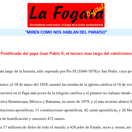
"MIREN COMO NOS HABLAN DEL PARAÍSO"
Pontificado del papa Juan Pablo II, el tercero mas largo del catolicismo
más largo de la historia, sólo superado por Pío IX (1846-1878) y San Pedro, cuya pe
wice, el 18 de mayo del 1920, asumió las riendas de la iglesia católica el 16 de oc
onvirtió en el Papa más joven de la religión católica y el primero no italiano desd
blica Dominicana, México y Bahamas, en enero de 1979, y el más reciente abarcó Sui
taciones apostólicas, 11 constituciones apostólicas, 42 cartas apostólicas, y 26 Mo
 de beatificación y canonizó 472 santos.
 a 17 millones de fieles de todo el mundo, a 426 jefes de Estado, reyes y reinas, así