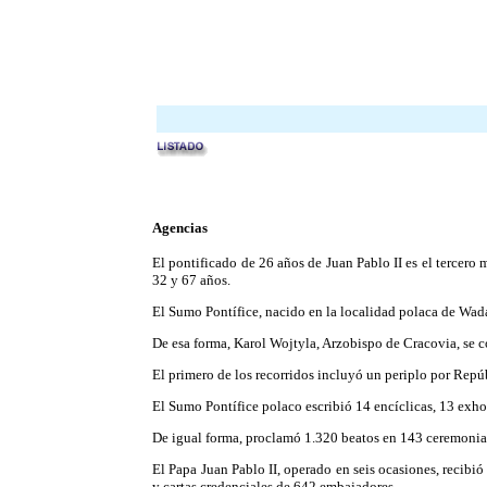
Agencias
El pontificado de 26 años de Juan Pablo II es el tercero 
32 y 67 años.
El Sumo Pontífice, nacido en la localidad polaca de Wada
De esa forma, Karol Wojtyla, Arzobispo de Cracovia, se c
El primero de los recorridos incluyó un periplo por Repú
El Sumo Pontífice polaco escribió 14 encíclicas, 13 exhor
De igual forma, proclamó 1.320 beatos en 143 ceremonias
El Papa Juan Pablo II, operado en seis ocasiones, recibió
y cartas credenciales de 642 embajadores.