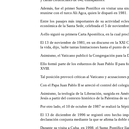
Además, fue el primer Sumo Pontífice en visitar una s
reunirse con el turco Ali Agca, quien le disparó en 1981.
Entre los pasajes más importantes de su actividad ecles
económica de la Santa Sede, celebrada el 5 de noviembre
A ello siguió su primera Carta Apostólica, en la cual pr
El 13 de noviembre de 1981, en un discurso en la XXI Co
la vida, dijo, 'sufre tantas limitaciones hasta el punto d
Asimismo, el Vaticano publicó la Congregación para la Do
Ello formó parte de los esfuerzos de Juan Pablo II para fo
XVIII.
Tal posición provocó críticas al Vaticano y acusaciones
Con el Papa Juan Pablo II se arreció el control del colegi
Asimismo, la teología de la Liberación, surgida en Améri
Jesús a partir del contexto histórico de la Palestina de su
Por otro lado, el 10 de octubre de 1987 se realizó la Sép
El 13 de diciembre de 1996 se registró otro hecho impo
declaración conjunta mediante la que se afirma la doble n
Durante su visita a Cuba, en 1998, el Sumo Pontífice lla