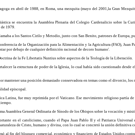
inagoga en abril de 1988, en Roma, una mezquita (mayo del 2001,la Gran Mezquit
iástica se encuentra la Asamblea Plenaria del Colegio Cardenalicio sobre la Curi
 de 1979.
oclamaba a los Santos Cirilo y Metodio, junto con San Benito, patrones de Europa, p
nferencia de la Organización para la Alimentación y la Agricultura (FAO), Juan P
e estar por debajo de cualquier definición racional de decoro humano'.
ctrina de la Fe Libertatis Nuntius sobre aspectos de la Teología de la Liberación.
rtalecer la estructura de poder de la Iglesia, lo cual había sido cuestionado desde e
 por mantener una posición demasiado conservadora en temas como el divorcio, los 
alidad episcopal.
ca Latina, fue muy reprimida por el Vaticano. Ese movimiento religioso partía de 
 tiempo.
tima Asamblea General Ordinaria de Sínodo de los Obispos sobre la vocación y misió
rtante en el catolicismo, cuando el Papa Juan Pablo II y el Patriarca Universal 
aturaleza de Cristo, humano y divina, con lo cual se concretó la unión definitiva c
mó al fin del bloqueo comercial, económico y financiero de Estados Unidos contra e