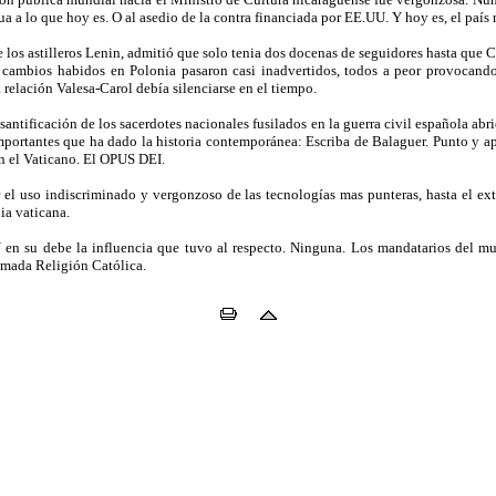
ua a lo que hoy es. O al asedio de la contra financiada por EE.UU. Y hoy es, el paí
 de los astilleros Lenin, admitió que solo tenia dos docenas de seguidores hasta que
cambios habidos en Polonia pasaron casi inadvertidos, todos a peor provocando
a relación Valesa-Carol debía silenciarse en el tiempo.
antificación de los sacerdotes nacionales fusilados en la guerra civil española abr
importantes que ha dado la historia contemporánea: Escriba de Balaguer. Punto y a
en el Vaticano. El OPUS DEI.
 el uso indiscriminado y vergonzoso de las tecnologías mas punteras, hasta el ex
ia vaticana.
 en su debe la influencia que tuvo al respecto. Ninguna. Los mandatarios del m
amada Religión Católica.