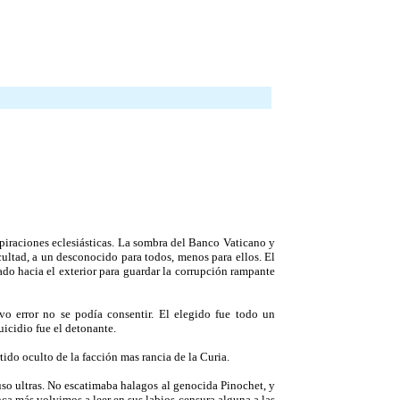
spiraciones eclesiásticas. La sombra del Banco Vaticano y
cultad, a un desconocido para todos, menos para ellos. El
cado hacia el exterior para guardar la corrupción rampante
vo error no se podía consentir. El elegido fue todo un
uicidio fue el detonante.
tido oculto de la facción mas rancia de la Curia.
uso ultras. No escatimaba halagos al genocida Pinochet, y
a más volvimos a leer en sus labios censura alguna a las