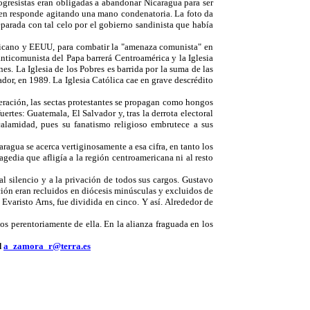
gresistas eran obligadas a abandonar Nicaragua para ser
quien responde agitando una mano condenatoria. La foto da
reparada con tal celo por el gobierno sandinista que había
aticano y EEUU, para combatir la "amenaza comunista" en
anticomunista del Papa barrerá Centroamérica y la Iglesia
enes. La Iglesia de los Pobres es barrida por la suma de las
ador, en 1989. La Iglesia Católica cae en grave descrédito
eración, las sectas protestantes se propagan como hongos
rtes: Guatemala, El Salvador y, tras la derrota electoral
calamidad, pues su fanatismo religioso embrutece a sus
agua se acerca vertiginosamente a esa cifra, en tanto los
edia que afligía a la región centroamericana ni al resto
l silencio y a la privación de todos sus cargos. Gustavo
ación eran recluidos en diócesis minúsculas y excluidos de
 Evaristo Arns, fue dividida en cinco. Y así. Alrededor de
os perentoriamente de ella. En la alianza fraguada en los
d
a_zamora_r@terra.es