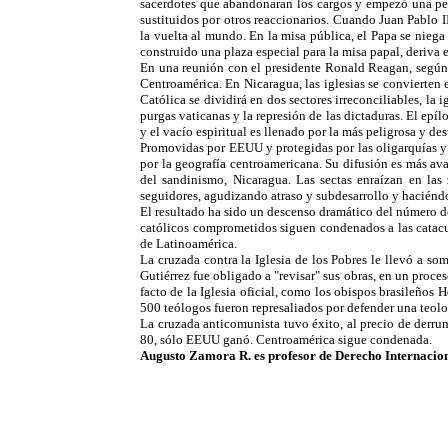
sacerdotes que abandonaran los cargos y empezó una per
sustituidos por otros reaccionarios. Cuando Juan Pablo I
la vuelta al mundo. En la misa pública, el Papa se niega 
construido una plaza especial para la misa papal, deriva 
En una reunión con el presidente Ronald Reagan, según 
Centroamérica. En Nicaragua, las iglesias se convierten 
Católica se dividirá en dos sectores irreconciliables, la i
purgas vaticanas y la represión de las dictaduras. El epí
y el vacío espiritual es llenado por la más peligrosa y de
Promovidas por EEUU y protegidas por las oligarquías y 
por la geografía centroamericana. Su difusión es más ava
del sandinismo, Nicaragua. Las sectas enraízan en las
seguidores, agudizando atraso y subdesarrollo y haciéndolo
El resultado ha sido un descenso dramático del número de
católicos comprometidos siguen condenados a las catacum
de Latinoamérica.
La cruzada contra la Iglesia de los Pobres le llevó a s
Gutiérrez fue obligado a "revisar" sus obras, en un proce
facto de la Iglesia oficial, como los obispos brasileños 
500 teólogos fueron represaliados por defender una teolo
La cruzada anticomunista tuvo éxito, al precio de derrum
80, sólo EEUU ganó. Centroamérica sigue condenada.
Augusto Zamora R. es profesor de Derecho Internacio