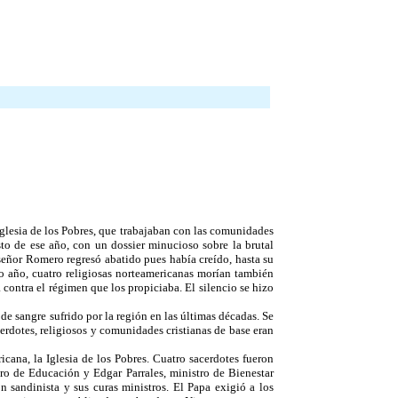
Iglesia de los Pobres, que trabajaban con las comunidades
to de ese año, con un dossier minucioso sobre la brutal
nseñor Romero regresó abatido pues había creído, hasta su
 año, cuatro religiosas norteamericanas morían también
contra el régimen que los propiciaba. El silencio se hizo
de sangre sufrido por la región en las últimas décadas. Se
cerdotes, religiosos y comunidades cristianas de base eran
icana, la Iglesia de los Pobres. Cuatro sacerdotes fueron
ro de Educación y Edgar Parrales, ministro de Bienestar
n sandinista y sus curas ministros. El Papa exigió a los