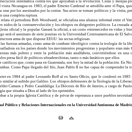
secución sistemática contra los que apoyaban a la revolución. Curas y monjas pro
I visita Nicaragua en 1983, el padre Ernesto Cardenal se arrodilla ante el Papa, 
a orar por los asesinados por la contra. Sus actos se tornan políticos y la visita, p
en una completa ruptura.
relata el periodista Bob Woodward, se oficializa una alianza informal entre el V
en nidos de la contrarrevolución y los obispos en dirigentes políticos. La cruzada 
glesia oficial y la popular. Ganará la oficial, a un costo estremecedor en vidas y bi
logo será el asesinato de siete jesuitas en la Universidad Centroamericana de El Salv
structora arma de que dispone EEUU: las sectas religiosas.
las fuerzas armadas, como arma de combate ideológico contra la teología de la lib
salladora en los países donde los movimientos progresistas y populares eran más fue
 zonas más pobres y entre la población más analfabeta, convirtiéndose en una 
s presa fácil de políticos ultraderechistas, tanto o más fanáticos que ellos.
 católicos que, como pasa en Guatemala, son hoy la mitad de la población. En Nicar
bas. Como Papa llegado del frío, Juan Pablo II no fue capaz de comprender la trag
ometer en 1984 al padre Leonardo Boff al ex Santo Oficio, que le condenó en 1985 a
so similar al sufrido por Galileo. Los obispos defensores de la Teología de la Liber
Helder Camara y Pedro Casaldáliga. La Diócesis de Río de Janeiro, a cargo de Paulo
gía que situaba a Dios al lado de los oprimidos.
bar a la propia Iglesia Católica y de privar de esperanza a unos pueblos necesitad
nal Público y Relaciones Internacionales en la Universidad Autónoma de Madri