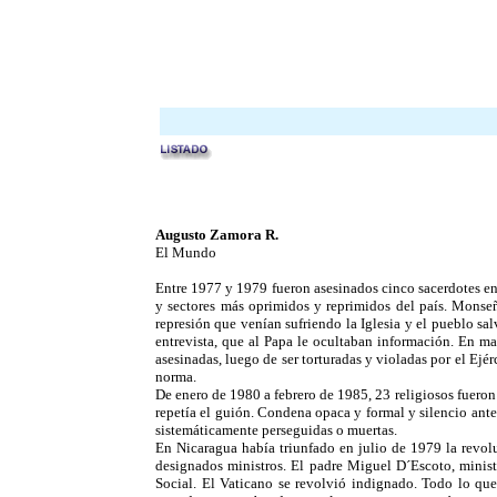
Augusto Zamora R.
El Mundo
Entre 1977 y 1979 fueron asesinados cinco sacerdotes en 
y sectores más oprimidos y reprimidos del país. Monseñ
represión que venían sufriendo la Iglesia y el pueblo sa
entrevista, que al Papa le ocultaban información. En 
asesinadas, luego de ser torturadas y violadas por el Ej
norma.
De enero de 1980 a febrero de 1985, 23 religiosos fueron 
repetía el guión. Condena opaca y formal y silencio ante 
sistemáticamente perseguidas o muertas.
En Nicaragua había triunfado en julio de 1979 la revoluc
designados ministros. El padre Miguel D´Escoto, ministr
Social. El Vaticano se revolvió indignado. Todo lo que 