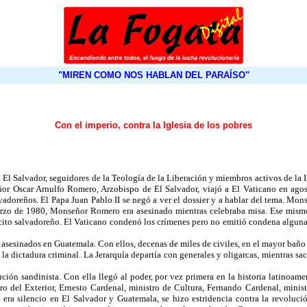
"MIREN COMO NOS HABLAN DEL PARAÍSO"
Con el imperio, contra la Iglesia de los pobres
El Salvador, seguidores de la Teología de la Liberación y miembros activos de la 
or Oscar Arnulfo Romero, Arzobispo de El Salvador, viajó a El Vaticano en agos
lvadoreños. El Papa Juan Pablo II se negó a ver el dossier y a hablar del tema. Mo
marzo de 1980, Monseñor Romero era asesinado mientras celebraba misa. Ese mismo
ército salvadoreño. El Vaticano condenó los crímenes pero no emitió condena alguna 
asesinados en Guatemala. Con ellos, decenas de miles de civiles, en el mayor baño 
la dictadura criminal. La Jerarquía departía con generales y oligarcas, mientras sa
ión sandinista. Con ella llegó al poder, por vez primera en la historia latinoamer
o del Exterior, Ernesto Cardenal, ministro de Cultura, Fernando Cardenal, minist
era silencio en El Salvador y Guatemala, se hizo estridencia contra la revolució