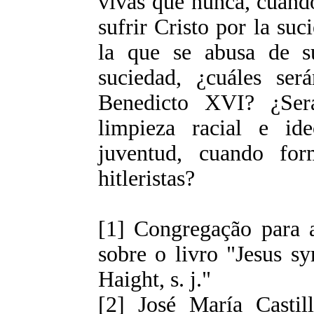
vivas que nunca, cuando
sufrir Cristo por la suc
la que se abusa de su
suciedad, ¿cuáles ser
Benedicto XVI? ¿Se
limpieza racial e id
juventud, cuando for
hitleristas?
[1] Congregação para a
sobre o livro "Jesus s
Haight, s. j."
[2] José María Castil