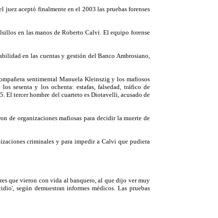
el juez aceptó finalmente en el 2003 las pruebas forenses
bolsillos en las manos de Roberto Calvi. El equipo forense
abilidad en las cuentas y gestión del Banco Ambrosiano,
a compañera sentimental Manuela Kleinszig y los mafiosos
os sesenta y los ochenta: estafas, falsedad, tráfico de
5. El tercer hombre del cuarteto es Diotavelli, acusado de
ron de organizaciones mafiosas para decidir la muerte de
nizaciones criminales y para impedir a Calvi que pudiera
res que vieron con vida al banquero, al que dijo ver muy
icidio', según demuestran informes médicos. Las pruebas