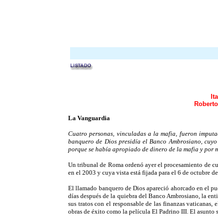
It
Roberto
La Vanguardia
Cuatro personas, vinculadas a la mafia, fueron imput
banquero de Dios presidía el Banco Ambrosiano, cuyo p
porque se había apropiado de dinero de la mafia y por 
Un tribunal de Roma ordenó ayer el procesamiento de cua
en el 2003 y cuya vista está fijada para el 6 de octubre 
El llamado banquero de Dios apareció ahorcado en el puen
días después de la quiebra del Banco Ambrosiano, la entid
sus tratos con el responsable de las finanzas vaticanas,
obras de éxito como la película El Padrino III. El asunto 