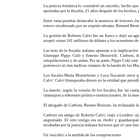
La justicia británica lo consideró un suicidio, hecho qu
aportadas por la fiscalía, 21 años después de los hechos,
Entre estas pruebas destacaba la ausencia de lesiones óse
estuvo encabezado por un experto alemán, Bernard Bre
La gestión de Roberto Calvi fue un fiasco y dejó un agu
aceptó versar 241 millones de dólares a los acreedores de 
Las tesis de la fiscalía italiana apuntan a la implicac
Giuseppe Pippo Caló y Ernesto Diotavelli. Carboni, de 
estupefacientes y de armas. Por su parte, Pippo Caló está
pertenecer al clan mafioso romano de la banda de los Mag
Los fiscales Maria Monteleone y Luca Tescaroli creen qu
Calvi'. Calvi blanqueaba dinero en la entidad que presidí
La muerte, según la versión de los fiscales, fue 'un ca
chantajear a referentes político-institucionales, de la mas
El abogado de Carboni, Renato Berzone, ha rechazado las
Carboni era amigo de Roberto Calvi, viajó a Londres -ju
angustiado. El otro testigo era su chofer y guardaespa
recabadas por la justicia italiana hicieron que el caso f
Un 'suicidio' a la medida de las conspiraciones