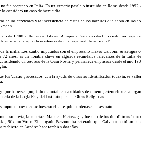
e no fue aceptado en Italia. En un sumario paralelo instruido en Roma desde 1992, 
 y lo consideró un caso de homicidio.
as en las cervicales y la inexistencia de restos de los ladrillos que había en los 
inkmann.
jero de 1.400 millones de dólares . Aunque el Vaticano declinó cualquier respons
la entidad al aceptar la existencia de una responsabilidad 'moral'.
ión de la mafia. Los cuatro imputados son el empresario Flavio Carboni, su antigu
72 años, es un nombre clave en algunos escándalos relevantes de la Italia de l
 considerado un tesorero de la Cosa Nostra y permanece en prisión desde el año 198
lia.
e los 'cuatro procesados. con la ayuda de otros no identificados todavía, se valie
a.
stigo por haberse apropiado de notables cantidades de dinero pertenecientes a orga
onería de la Logia P2 y del Instituto para las Obras Religiosas'.
 imputaciones de que fuese su cliente quien ordenase el asesinato.
nto a su novia, la austriaca Manuela Kleinszig- y fue uno de los dos últimos homb
ldas, Silvano Vittor. El abogado Berzone ha reiterado que 'Calvi cometió un su
uese reabierto en Londres hace también dos años.