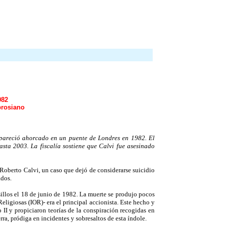
982
brosiano
apareció ahorcado en un puente de Londres en 1982. El
sta 2003. La fiscalía sostiene que Calvi fue asesinado
Roberto Calvi, un caso que dejó de considerarse suicidio
ados.
sillos el 18 de junio de 1982. La muerte se produjo pocos
eligiosas (IOR)- era el principal accionista. Este hecho y
 II y propiciaron teorías de la conspiración recogidas en
rra, pródiga en incidentes y sobresaltos de esta índole.