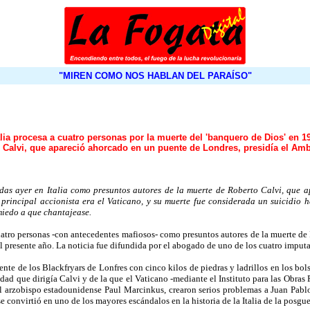
"MIREN COMO NOS HABLAN DEL PARAÍSO"
alia procesa a cuatro personas por la muerte del 'banquero de Dios' en 1
 Calvi, que apareció ahorcado en un puente de Londres, presidía el Am
adas ayer en Italia como presuntos autores de la muerte de Roberto Calvi, que 
rincipal accionista era el Vaticano, y su muerte fue considerada un suicidio ha
miedo a que chantajease.
tro personas -con antecedentes mafiosos- como presuntos autores de la muerte de 
del presente año. La noticia fue difundida por el abogado de uno de los cuatro imput
te de los Blackfryars de Lonfres con cinco kilos de piedras y ladrillos en los bol
ad que dirigía Calvi y de la que el Vaticano -mediante el Instituto para las Obras R
 el arzobispo estadounidense Paul Marcinkus, crearon serios problemas a Juan Pablo
se convirtió en uno de los mayores escándalos en la historia de la Italia de la posgue