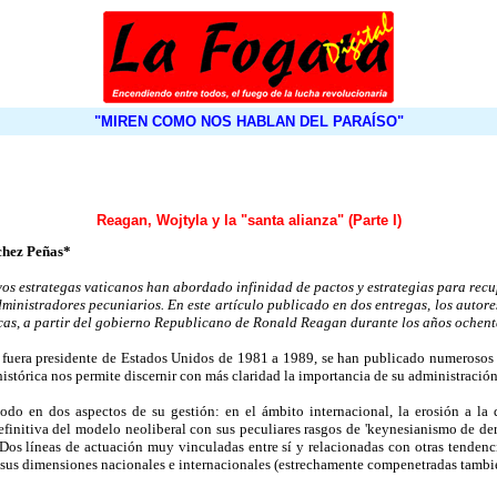
"MIREN COMO NOS HABLAN DEL PARAÍSO"
Reagan, Wojtyla y la "santa alianza" (Parte I)
chez Peñas*
vos estrategas vaticanos han abordado infinidad de pactos y estrategias para recu
administradores pecuniarios. En este artículo publicado en dos entregas, los autor
cas, a partir del gobierno Republicano de Ronald Reagan durante los años ochent
 fuera presidente de Estados Unidos de 1981 a 1989, se han publicado numerosos a
istórica nos permite discernir con más claridad la importancia de su administración
todo en dos aspectos de su gestión: en el ámbito internacional, la erosión a la
finitiva del modelo neoliberal con sus peculiares rasgos de 'keynesianismo de de
). Dos líneas de actuación muy vinculadas entre sí y relacionadas con otras tendenc
 sus dimensiones nacionales e internacionales (estrechamente compenetradas tambi