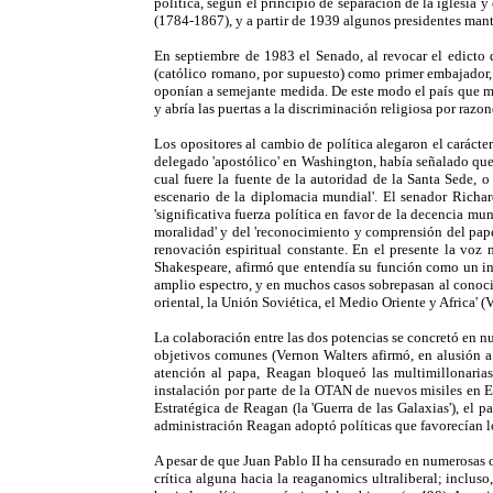
política, según el principio de separación de la iglesia
(1784-1867), y a partir de 1939 algunos presidentes mant
En septiembre de 1983 el Senado, al revocar el edicto 
(católico romano, por supuesto) como primer embajador, n
oponían a semejante medida. De este modo el país que mej
y abría las puertas a la discriminación religiosa por raz
Los opositores al cambio de política alegaron el carácte
delegado 'apostólico' en Washington, había señalado que '
cual fuere la fuente de la autoridad de la Santa Sede, 
escenario de la diplomacia mundial'. El senador Richa
'significativa fuerza política en favor de la decencia m
moralidad' y del 'reconocimiento y comprensión del papel
renovación espiritual constante. En el presente la voz
Shakespeare, afirmó que entendía su función como un int
amplio espectro, y en muchos casos sobrepasan al conocim
oriental, la Unión Soviética, el Medio Oriente y Africa' 
La colaboración entre las dos potencias se concretó en n
objetivos comunes (Vernon Walters afirmó, en alusión a 
atención al papa, Reagan bloqueó las multimillonarias
instalación por parte de la OTAN de nuevos misiles en E
Estratégica de Reagan (la 'Guerra de las Galaxias'), el 
administración Reagan adoptó políticas que favorecían lo
A pesar de que Juan Pablo II ha censurado en numerosas 
crítica alguna hacia la reaganomics ultraliberal; inclus