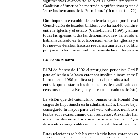
significativos avances no sólo en el campo protestante
Coalition of America ha mostrado significativos gestos 
'entre los hermanos de la 'Posreforma'' (Ut unum sint, 72).
Otro importante cambio de tendencia legado por la era R
Constitución de Estados Unidos, pero ha habido continuos
entre la iglesia y el estado' (Catholic.net, 11.99), y afi
todas las iglesias, todas las denominaciones- ha tenido
habían avanzado en la colaboración entre las iglesias y e
los nuevos desafíos laicistas requerían una nueva políti
porque sólo los que son suficientemente humildes para ad
La 'Santa Alianza'
El 24 de febrero de 1992 el prestigioso periodista Carl B
para aplicarlo a la hasta entonces insólita alianza entre
libro que en 1996 publicaba junto al periodista italiano
entre la que destacan los documentos desclasificados de l
cercanos al papa, a Reagan y a los colaboradores de éste)
La visión que del catolicismo romano tenía Ronald Reag
cargos de importancia en la administración, incluso baj
conseguido la mayor parte del voto católico, nombró a 
(embajador extraordinario del presidente), Alexander Haig
unos vínculos estrechos con el papa y el Vaticano. 'Que
doscientos años, estableció relaciones diplomáticas con 
Estas relaciones se habían establecido hasta entonces c