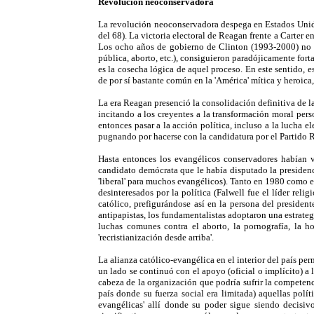
Revolución neoconservadora
La revolución neoconservadora despega en Estados Unidos
del 68). La victoria electoral de Reagan frente a Carte
Los ocho años de gobierno de Clinton (1993-2000) no só
pública, aborto, etc.), consiguieron paradójicamente fort
es la cosecha lógica de aquel proceso. En este sentido, 
de por sí bastante común en la 'América' mítica y heroica,
La era Reagan presenció la consolidación definitiva de la
incitando a los creyentes a la transformación moral per
entonces pasar a la acción política, incluso a la lucha e
pugnando por hacerse con la candidatura por el Partido R
Hasta entonces los evangélicos conservadores habían v
candidato demócrata que le había disputado la presiden
'liberal' para muchos evangélicos). Tanto en 1980 como e
desinteresados por la política (Falwell fue el líder re
católico, prefigurándose así en la persona del presiden
antipapistas, los fundamentalistas adoptaron una estrateg
luchas comunes contra el aborto, la pornografía, la ho
'recristianización desde arriba'.
La alianza católico-evangélica en el interior del país p
un lado se continuó con el apoyo (oficial o implícito) a 
cabeza de la organización que podría sufrir la competen
país donde su fuerza social era limitada) aquellas políti
evangélicas' allí donde su poder sigue siendo decisi