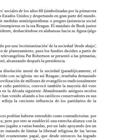
' sociales de los años 60 (simbolizadas por la primavera
en Estados Unidos y despertando en gran parte del mundo.
 medidas semiizquierdistas o progres (asistencia social
ue irrumpieron en la era Reagan. El mandato de Bush junior
sidente, deshaciéndose en alabanzas hacia su figura (algo
 por una 'recristianización' de la sociedad 'desde abajo',
o de planteamiento, pues los fundies deciden a partir de
 televangelista Pat Robertson se presentó a las primarias,
otó, alcanzando después la presidencia.
a disolución moral de la sociedad (paradójicamente, el
ido con su iglesia -no así Reagan-, resultaba demasiado
 movilización de millones de evangélicos tradicionalmente
 de cuño patriótico, convocó también la mayoría del voto
ía en la década siguiente. Abandonando antiguos recelos
se han venido aliando a los católicos conservadores en sus
efleja la creciente influencia de los partidarios de la
onces podrían haberse entendido como contradictorias: por
a; pero por otro se estableció una estrecha alianza con la
cano jugaba a varias bandas, por un lado apoyando (en un
o tratando de limitar la libertad religiosa de las 'sectas
o del ecumenismo papal, que desde entonces ha logrado