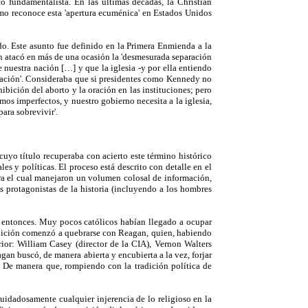
o fundamentalista. En las últimas décadas, la Christian
mo reconoce esta 'apertura ecuménica' en Estados Unidos
do. Este asunto fue definido en la Primera Enmienda a la
an atacó en más de una ocasión la 'desmesurada separación
de nuestra nación […] y que la iglesia -y por ella entiendo
 nación'. Consideraba que si presidentes como Kennedy no
ibición del aborto y la oración en las instituciones; pero
os imperfectos, y nuestro gobierno necesita a la iglesia,
ara sobrevivir'.
 cuyo título recuperaba con acierto este término histórico
es y políticas. El proceso está descrito con detalle en el
para el cual manejaron un volumen colosal de información,
les protagonistas de la historia (incluyendo a los hombres
a entonces. Muy pocos católicos habían llegado a ocupar
radición comenzó a quebrarse con Reagan, quien, habiendo
ior: William Casey (director de la CIA), Vernon Walters
gan buscó, de manera abierta y encubierta a la vez, forjar
). De manera que, rompiendo con la tradición política de
uidadosamente cualquier injerencia de lo religioso en la