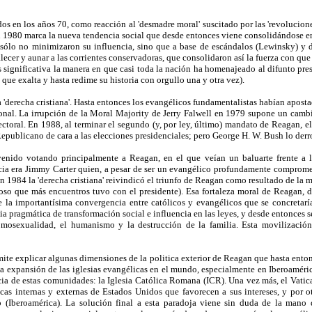
 en los años 70, como reacción al 'desmadre moral' suscitado por las 'revoluciones
r en 1980 marca la nueva tendencia social que desde entonces viene consolidándose 
lo no minimizaron su influencia, sino que a base de escándalos (Lewinsky) y de
alecer y aunar a las corrientes conservadoras, que consolidaron así la fuerza con q
es significativa la manera en que casi toda la nación ha homenajeado al difunto pre
 que exalta y hasta redime su historia con orgullo una y otra vez).
 'derecha cristiana'. Hasta entonces los evangélicos fundamentalistas habían apostado
sonal. La irrupción de la Moral Majority de Jerry Falwell en 1979 supone un cambi
lectoral. En 1988, al terminar el segundo (y, por ley, último) mandato de Reagan, el
epublicano de cara a las elecciones presidenciales; pero George H. W. Bush lo derr
enido votando principalmente a Reagan, en el que veían un baluarte frente a l
cia era Jimmy Carter quien, a pesar de ser un evangélico profundamente compromet
n 1984 la 'derecha cristiana' reivindicó el triunfo de Reagan como resultado de la
ligioso que más encuentros tuvo con el presidente). Esa fortaleza moral de Reagan,
te la importantísima convergencia entre católicos y evangélicos que se concretar
ia pragmática de transformación social e influencia en las leyes, y desde entonces 
mosexualidad, el humanismo y la destrucción de la familia. Esta movilización r
ermite explicar algunas dimensiones de la politica exterior de Reagan que hasta ent
la expansión de las iglesias evangélicas en el mundo, especialmente en Iberoaméric
cia de estas comunidades: la Iglesia Católica Romana (ICR). Una vez más, el Vati
cas internas y externas de Estados Unidos que favorecen a sus intereses, y por otr
vo (Iberoamérica). La solución final a esta paradoja viene sin duda de la man