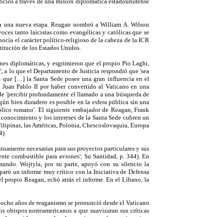
ificios a través de una misión diplomática estadounidense
ía a una nueva etapa. Reagan nombró a William A. Wilson
voces tanto laicistas como evangélicas y católicas que se
cía el carácter político-religioso de la cabeza de la ICR
stitución de los Estados Unidos.
ones diplomáticas, y esgrimieron que el propio Pio Laghi,
'; a lo que el Departamento de Justicia respondió que 'sea
es que […] la Santa Sede posee una gran influencia en el
 Juan Pablo II por haber convertido al Vaticano en una
o de 'percibir profundamente el llamado a una búsqueda de
gún bien duradero es posible en la esfera pública sin una
tólico romano'. El siguiente embajador de Reagan, Frank
 conocimiento y los intereses de la Santa Sede cubren un
Filipinas, las Américas, Polonia, Chescoslovaquia, Europa
4).
tuamente necesarias para sus proyectos particulares y sus
ente combustible para aviones'; Su Santidad, p. 344). En
mundo. Wojtyla, por su parte, apoyó con su silencio la
paró un informe muy crítico con la Iniciativa de Defensa
el propio Reagan, echó atrás el informe. En el Líbano, la
s ocho años de reaganismo se pronunció desde el Vaticano
los obispos norteamericanos a que suavizaran sus críticas