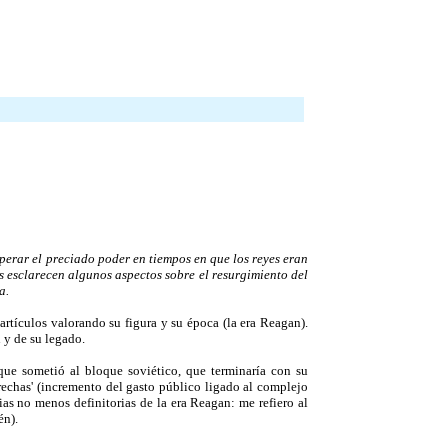
perar el preciado poder en tiempos en que los reyes eran
es esclarecen algunos aspectos sobre el resurgimiento del
a.
rtículos valorando su figura y su época (la era Reagan).
 y de su legado.
 que sometió al bloque soviético, que terminaría con su
rechas' (incremento del gasto público ligado al complejo
ias no menos definitorias de la era Reagan: me refiero al
én).