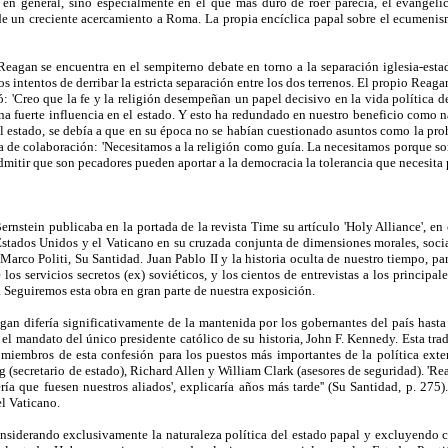
 en general, sino especialmente en el que más duro de roer parecía, el evangélic
de un creciente acercamiento a Roma. La propia encíclica papal sobre el ecumenis
eagan se encuentra en el sempiterno debate en torno a la separación iglesia-esta
 intentos de derribar la estricta separación entre los dos terrenos. El propio Reag
rmó: 'Creo que la fe y la religión desempeñan un papel decisivo en la vida política 
 una fuerte influencia en el estado. Y esto ha redundado en nuestro beneficio como
l estado, se debía a que en su época no se habían cuestionado asuntos como la proh
ca de colaboración: 'Necesitamos a la religión como guía. La necesitamos porque som
mitir que son pecadores pueden aportar a la democracia la tolerancia que necesita p
ernstein publicaba en la portada de la revista Time su artículo 'Holy Alliance', en
 Estados Unidos y el Vaticano en su cruzada conjunta de dimensiones morales, social
 Marco Politi, Su Santidad. Juan Pablo II y la historia oculta de nuestro tiempo, 
os servicios secretos (ex) soviéticos, y los cientos de entrevistas a los principa
. Seguiremos esta obra en gran parte de nuestra exposición.
an difería significativamente de la mantenida por los gobernantes del país hast
o el mandato del único presidente católico de su historia, John F. Kennedy. Esta t
miembros de esta confesión para los puestos más importantes de la política exter
 (secretario de estado), Richard Allen y William Clark (asesores de seguridad). 'Rea
ría que fuesen nuestros aliados', explicaría años más tarde'' (Su Santidad, p. 275
el Vaticano.
onsiderando exclusivamente la naturaleza política del estado papal y excluyendo c