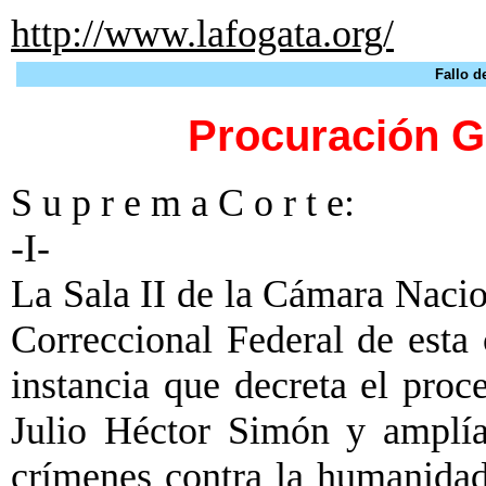
http://www.lafogata.org/
Fallo d
Procuración G
S u p r e m a C o r t e:
-I-
La Sala II de la Cámara Nacio
Correccional Federal de esta
instancia que decreta el proc
Julio Héctor Simón y amplía
crímenes contra la humanidad 