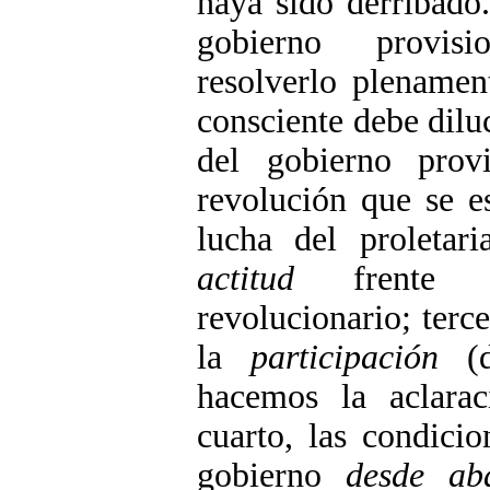
haya sido derribado
gobierno provisi
resolverlo plenament
consciente debe dilu
del gobierno provi
revolución que se e
lucha del proletar
actitud
frente al
revolucionario; terce
la
participación
(de
hacemos la aclara
cuarto, las condici
gobierno
desde ab