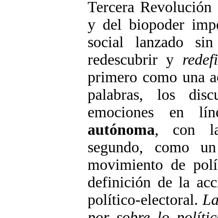
Tercera Revolución I
y del biopoder impe
social lanzado si
redescubrir y
redef
primero como una ac
palabras, los dis
emociones en lí
autónoma
, con la
segundo, como un
movimiento de polí
definición de la ac
político-electoral.
La
por sobre lo polític