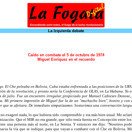
La Izquierda debate
Caído en combate el 5 de octubre de 1974
Miguel Enríquez en el recuerdo
o. El Che peleaba en Bolivia; Cuba estaba enfrentada a las posiciones de la URSS
ición de la revolución, y pronto sería la Conferencia de OLAS, en La Habana. Yo 
 de julio. Fue un encuentro irregular, propiciado por Manuel Cabieses Donoso, 
a. Mi primera impresión de Miguel fue la de un "muchacho bien", bonito y con el 
or que se afeitara. De inmediato simpatizamos. Sostuvimos una conversación largu
o exageró nada, lo que hubiera sido comprensible y era más bien usual. Me aclaró qu
anización. Que el MIR no era grande, que sólo tenía fuerza en Concepción entre los
nte una persona más al norte, en La Serena. Y entonces me dijo: "Nosotros podem
 hacia la vía que se indique, para que vayan a combatir con el Che en Bolivia. 