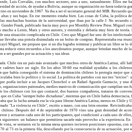
ende, Luis Corvalán, con muchos sectores, uno a uno, naturalmente. Ellos me habl
esidad de acción, de ayudar a Bolivia, aunque su organización no fuera todavía gr
no en noviembre de 1967. Ya iba a ser el secretario general del MIR. Recuerdo 
 altas y sus bajas. En ese momento estaba bien. Las cosas de Cuba, la política de 
 las muchachas bonitas de la universidad, que iban por la calle J. No recuerdo
 Gunder Frank, publicado hacía muy poco por Monthly Review Press. Miguel compart
do mucho a Lenin, Marx y otros autores, y entendía y debatía muy bien de teoría
de una situación complicada en Chile. Creo que Miguel fue uno de los intelectuale
 que llevaba una pistola disimulada en un bolso de compras. Representaba esa reun
ayó Miguel, me propuse que si un día lograba terminar y publicar un libro se lo d
usta reducir estos recuerdos a los anecdotarios porque, aunque brindan mucho de la
n a ser grandes por su actuación y sus ideas.
da. Chile era un país más avanzado que muchos otros de América Latina; allí hab
de cadetes hace un siglo. En los años 50-60 esa realidad ayudaba a los chileno
ión que había conseguido el sistema de dominación chileno lo protegía mejor que 
culaba bien lo político y lo social. La política de partidos con sus tres "tercios":
ue podía incluir a un Jacques Chonchol o un Rafael Agustín Gumucio, y una d
o, organizaciones patronales, medios masivos de comunicación que cumplían sus fun
e los chilenos con los que contacté, dos buenos compañeros, trataron de conven
 que en Cuba "siempre hubo dictaduras", mientras que en Chile había democracia, f
ba que la lucha armada era la vía para liberar América Latina, menos en Chile y 
mado "La violencia en Chile", escrito a mano, con una letra enorme. Reivindicaba
ico chileno. Después del 4 de septiembre de 1970 vino una gran densidad de acon
ron y actuaron cada uno de los participantes, qué condicionó a cada uno de ellos,
s siguientes: un balance que permitiera sacarle más provecho a la experiencia. En 
de vista, se sentaron en la misma mesa quienes tuvieron posiciones opuestas, con 
70 al 73 en la primera fila, descollando por la consecuencia de su actuación, por 