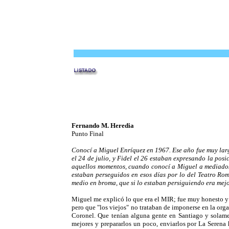
Fernando M. Heredia
Punto Final
Conocí a Miguel Enríquez en 1967. Ese año fue muy larg
el 24 de julio, y Fidel el 26 estaban expresando la pos
aquellos momentos, cuando conocí a Miguel a mediados
estaban perseguidos en esos días por lo del Teatro Rom
medio en broma, que si lo estaban persiguiendo era mej
Miguel me explicó lo que era el MIR; fue muy honesto y n
pero que "los viejos" no trataban de imponerse en la org
Coronel. Que tenían alguna gente en Santiago y solame
mejores y prepararlos un poco, enviarlos por La Serena