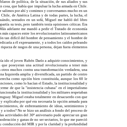
aron de política, de la situación, de sus aliados y sus
an cosa, que había que impulsar la lucha armada en Chile.
que salimos por ahí y comimos y conversamos mucho en un
Chile, de América Latina y de todas partes, la lucha, el
 cuándo, sentados en un sofá, Miguel me habló del libro
ía su tesis, pero también tenía opiniones críticas. Era
. Más adelante me mandó a pedir el Tratado de economía
s más capaces entre los revolucionarios latinoamericanos
ión tan difícil del hombre de pensamiento y el hombre de
edicaría a él expresamente, y a todos los caídos peleando
 riqueza de rasgos de una persona, dejan fuera elementos
ía ido el joven Rubén Darío a adquirir conocimientos, y
s que poseyeran una actitud revolucionaria a tener más
a otros muchos contra una transformación verdadera, una
 una Izquierda amplia y diversificada, un partido de centro
erecha como opción bien constituida, aunque los 60 le
ciones, como lo hacían el Estado, la institucionalidad y
cerme de que la "insistencia cubana" en el imperialismo
uncionaba la institucionalidad y los militares respetaban
Uruguay. Miguel estaba totalmente en desacuerdo con que
 y explicaba por qué era necesaria la opción armada para
tecimientos, de enfrentamiento de ideas, sentimientos y
 y a todos? No se hizo un análisis a fondo del proceso de
las actividades del 30º aniversario pude apreciar un gran
moderación y ganas de no ser sectarios, lo que me pareció
su conducción del MIR y por la claridad y la profundidad