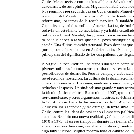
Chile. Me entrevisté con muchos allí, con Salvador All
adversarios, de sus opiniones. Miguel me habló de la nec
Nos reunimos por segunda vez en Cuba, cuando Miguel vi
restaurant del Vedado, "Los 7 mares", que ha tenido sus
reformismo, los temas de la teoría marxista. Y también
Capitalismo y subdesarrollo en América Latina, de André
todavía un estudiante de medicina, y ya había estudia
política de Ernest Mandel, dos gruesos tomos, en medio 
de aquella época, a la vez que era el joven distinguido
acción. Una última cuestión personal. Poco después que c
por la liberación socialista en América Latina. No me g
principales del significado de los compañeros que llegaro
A Miguel le tocó vivir en una etapa sumamente complica
jóvenes militares latinoamericanos iban a su escuela 
posibilidades de desarrollo. Pero la compleja elaborac
revolución de liberación. La cultura de la dominación arti
como la Democracia Cristiana, moderno y muy capaz, q
reducían el espacio. Un sindicalismo grande y muy activ
la ideología democrática. Recuerdo, en 1967, que dos d
norteamericano, y otros argumentos nuestros, se debían a
la Constitución. Hasta la documentación de OLAS plantea
Chile era una excepción, y me entregó un texto suyo lla
Chile, contra las ideas de casi todo el espectro polít
acciones. Se abrió una nueva realidad. ¿Cómo la entendie
1970 a 1973, ni en ese tiempo ni durante los treinta año
adelanto en esa dirección, se debatieron datos y puntos 
algo muy juicioso. Miguel recorrió todo el camino de 19