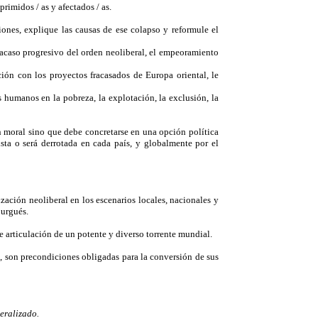
rimidos / as y afectados / as.
ciones, explique las causas de ese colapso y reformule el
fracaso progresivo del orden neoliberal, el empeoramiento
ción con los proyectos fracasados de Europa oriental, le
humanos en la pobreza, la explotación, la exclusión, la
ón moral sino que debe concretarse en una opción política
ista o será derrotada en cada país, y globalmente por el
ización neoliberal en los escenarios locales, nacionales y
burgués.
 articulación de un potente y diverso torrente mundial.
s, son precondiciones obligadas para la conversión de sus
eralizado.