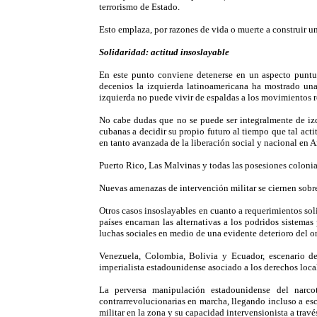
terrorismo de Estado.
Esto emplaza, por razones de vida o muerte a construir un
Solidaridad: actitud insoslayable
En este punto conviene detenerse en un aspecto puntual
decenios la izquierda latinoamericana ha mostrado una 
izquierda no puede vivir de espaldas a los movimientos r
No cabe dudas que no se puede ser integralmente de izqu
cubanas a decidir su propio futuro al tiempo que tal acti
en tanto avanzada de la liberación social y nacional en A
Puerto Rico, Las Malvinas y todas las posesiones colonial
Nuevas amenazas de intervención militar se ciernen sobre
Otros casos insoslayables en cuanto a requerimientos sol
países encarnan las alternativas a los podridos sistemas
luchas sociales en medio de una evidente deterioro del 
Venezuela, Colombia, Bolivia y Ecuador, escenario d
imperialista estadounidense asociado a los derechos local
La perversa manipulación estadounidense del narcot
contrarrevolucionarias en marcha, llegando incluso a esc
militar en la zona y su capacidad intervensionista a trav