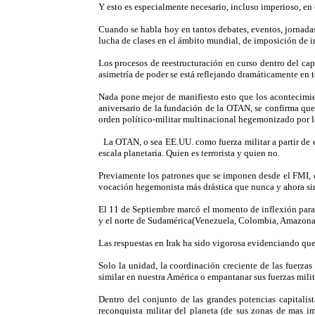
Y esto es especialmente necesario, incluso imperioso, en e
Cuando se habla hoy en tantos debates, eventos, jornadas
lucha de clases en el ámbito mundial, de imposición de i
Los procesos de reestructuración en curso dentro del ca
asimetría de poder se está reflejando dramáticamente en t
Nada pone mejor de manifiesto esto que los acontecimi
aniversario de la fundación de la OTAN, se confirma que
orden político-militar multinacional hegemonizado por 
La OTAN, o sea EE.UU. como fuerza militar a partir de e
escala planetaria. Quien es terrorista y quien no.
Previamente los patrones que se imponen desde el FMI, e
vocación hegemonista más drástica que nunca y ahora sin l
El 11 de Septiembre marcó el momento de inflexión para d
y el norte de Sudamérica(Venezuela, Colombia, Amazona.
Las respuestas en Irak ha sido vigorosa evidenciando que
Solo la unidad, la coordinación creciente de las fuerzas
similar en nuestra América o empantanar sus fuerzas milita
Dentro del conjunto de las grandes potencias capitali
reconquista militar del planeta (de sus zonas de mas im