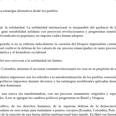
a estrategia alternativa desde los pueblos.
: la solidaridad. La solidaridad internacional es inseparable del quehacer de l
gran sensibilidad solidaria con proyectos revolucionarios y progresistas somet
eivindicativos populares, no importa cuáles formas adopten.
ierda si no se enfrenta radicalmente la cuestión del bloqueo imperialista contra 
tud conlleve la defensa de los valores de ese proceso emancipador, en tanto proces
mérica y el hemisferio occidental.
es nos convocan a la solidaridad sin limites.
 Colombia, mientras el accionar contrarrevolucionario no cesa en su propósito de ap
idarios imperiosos son los referidos a la autodeterminación de los pueblos venezo
 políticos impuestos durante decenios y las estrategias neoliberales aplicadas du
orden dominante.
e una nueva ola transformadora, con sus procesos sumamente originales y espe
es. A ese se agregan los cambios políticos progresistas en Brasil y Uruguay.
ráfico, de los derechos humanos, de la supuesta defensa de la democracia, 
udarse en esos temas para trasladarse a puntos cercanos (Ecuador, Colombia, Perú..
és de la creación de una fuerza militar multinacional bajo mando. En Haití esa fuer