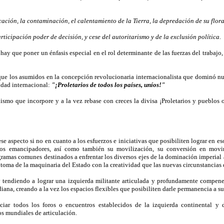
ación, la contaminación, el calentamiento de la Tierra, la depredación de su flora
rticipación poder de decisión, y cese del autoritarismo y de la exclusión política.
hay que poner un énfasis especial en el rol determinante de las fuerzas del trabajo, 
que los asumidos en la concepción revolucionaria internacionalista que dominó nues
ridad internacional:
"¡Proletarios de todos los países, uníos!"
ismo que incorpore y a la vez rebase con creces la divisa ¡Proletarios y pueblos 
ese aspecto si no en cuanto a los esfuerzos e iniciativas que posibiliten lograr en es
íticos emancipadores, así como también su movilización, su conversión en movim
amas comunes destinados a enfrentar los diversos ejes de la dominación imperial a 
la toma de la maquinaria del Estado con la creatividad que las nuevas circunstancia
 tendiendo a lograr una izquierda militante articulada y profundamente compene
idiana, creando a la vez los espacios flexibles que posibiliten darle permanencia a 
ciar todos los foros o encuentros establecidos de la izquierda continental y d
os mundiales de articulación.