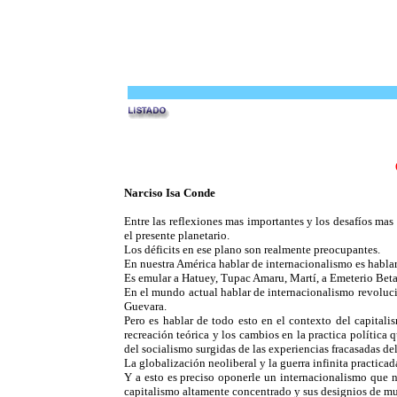
Narciso Isa Conde
Entre las reflexiones mas importantes y los desafíos mas
el presente planetario.
Los déficits en ese plano son realmente preocupantes.
En nuestra América hablar de internacionalismo es hablar
Es emular a Hatuey, Tupac Amaru, Martí, a Emeterio Beta
En el mundo actual hablar de internacionalismo revoluc
Guevara.
Pero es hablar de todo esto en el contexto del capitali
recreación teórica y los cambios en la practica política 
del socialismo surgidas de las experiencias fracasadas de
La globalización neoliberal y la guerra infinita practica
Y a esto es preciso oponerle un internacionalismo que no
capitalismo altamente concentrado y sus designios de mue