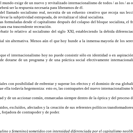
l mundo exige de un nuevo y revitalizado internacionalismo de todos / as los / as op
berá ser la respuesta necesaria para liberarnos de él.
 del llamado socialismo real, necesita de un esfuerzo creativo que recoja sus lec
evar la subjetividad estropeada, de revitalizar el ideal socialista.
as formuladas desde el capitalismo después del colapso del bloque socialista, el 
 para esa trascendente recreación.
atir lo relativo al socialismo del siglo XXI, estableciendo la debida diferencia
l sin alternativa. Menos aún el que hoy hunde a la inmensa mayoría de los seres 
es que el internacionalismo hoy no puede consistir sólo en identidad o en aspiraci
z de dotarse de un programa y de una práctica social efectivamente internacional
ales con posibilidad de enfrentar y superar los efectos y el dominio de esa global
ue ella todavía hegemoniza: esto es, las contrapartes del nuevo internacionalismo 
d y de un accionar común, enmarcadas siempre dentro de la óptica y del proceso de
dos, excluídos, afectados y la creación de sus referentes políticos transformadore
 forjadora de contrapoder y de poder.
culino y femenino) sometidos con intensidad diferenciada por el capitalismo neolib