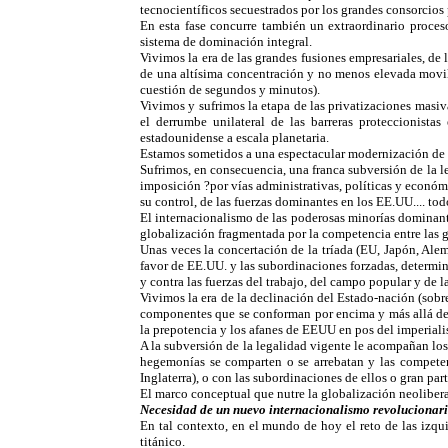
tecnocientíficos secuestrados por los grandes consorcios
En esta fase concurre también un extraordinario proceso
sistema de dominación integral.
Vivimos la era de las grandes fusiones empresariales, de
de una altísima concentración y no menos elevada movili
cuestión de segundos y minutos).
Vivimos y sufrimos la etapa de las privatizaciones masiv
el derrumbe unilateral de las barreras proteccionista
estadounidense a escala planetaria.
Estamos sometidos a una espectacular modernización de la
Sufrimos, en consecuencia, una franca subversión de la 
imposición ?por vías administrativas, políticas y económic
su control, de las fuerzas dominantes en los EE.UU.... t
El internacionalismo de las poderosas minorías dominant
globalización fragmentada por la competencia entre las g
Unas veces la concertación de la tríada (EU, Japón, Alema
favor de EE.UU. y las subordinaciones forzadas, determin
y contra las fuerzas del trabajo, del campo popular y de l
Vivimos la era de la declinación del Estado-nación (sobr
componentes que se conforman por encima y más allá de lo
la prepotencia y los afanes de EEUU en pos del imperiali
A la subversión de la legalidad vigente le acompañan l
hegemonías se comparten o se arrebatan y las competenc
Inglaterra), o con las subordinaciones de ellos o gran par
El marco conceptual que nutre la globalización neolibera
Necesidad de un nuevo internacionalismo revolucionar
En tal contexto, en el mundo de hoy el reto de las izqui
titánico.