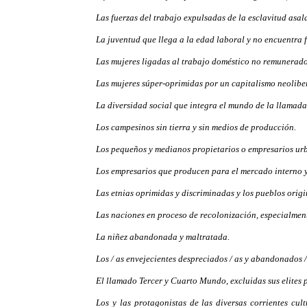
Las fuerzas del trabajo expulsadas de la esclavitud asa
La juventud que llega a la edad laboral y no encuentra 
Las mujeres ligadas al trabajo doméstico no remunerado
Las mujeres súper-oprimidas por un capitalismo neoliber
La diversidad social que integra el mundo de la llamad
Los campesinos sin tierra y sin medios de producción.
Los pequeños y medianos propietarios o empresarios urb
Los empresarios que producen para el mercado interno y 
Las etnias oprimidas y discriminadas y los pueblos origi
Las naciones en proceso de recolonización, especialmente
La niñez abandonada y maltratada.
Los / as envejecientes despreciados / as y abandonados /
El llamado Tercer y Cuarto Mundo, excluidas sus elites p
Los y las protagonistas de las diversas corrientes cult