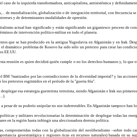
l caso de la izquierda transformadora, anticapitalista, antisistémica y definidamente
,... de mundialización, globalización o de integración territorial, con frecuencia 
ntereses y de determinantes modalidades de opresión.
pitalismo actual han significado y están significando un gigantesco proceso de con
érminos de intervención político-militar en todo el planeta.
entos que se han producido en la antigua Yugoslavia en Afganistán y en Irak. De
 el dramático problema de Kosovo ha sido sólo un pretexto para crear las condici
los EE.UU.
sta reunión es quien decidirá quién cumple o no los derechos humanos y, lo que es
l BM ?matizados por las contradicciones de la diversidad imperial? y las acciones 
os pretextos esgrimidos en el período de la "guerra fría".
esplegar esa estrategia guerrerista terrorista, siendo Afganistán e Irak sus prime
..).
 a pesar de su poderío unipolar no son inderrotables. En Afganistán tampoco han lo
 políticas y militares revolucionarias la determinación de desplegar todas las en
res en la región hasta infringir una aleccionadora derrota política.
stas, comprometidas todas con la globalización del neoliberalismo –sobre todo 
portancia geoestratégica y regiones ricas en recursos naturales) basada en su supr