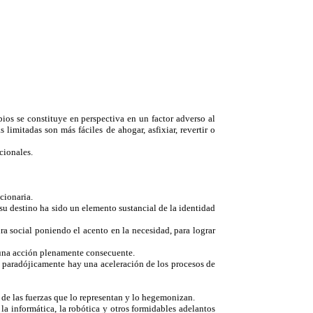
ios se constituye en perspectiva en un factor adverso al
limitadas son más fáciles de ahogar, asfixiar, revertir o
cionales.
cionaria.
su destino ha sido un elemento sustancial de la identidad
a social poniendo el acento en la necesidad, para lograr
 una acción plenamente consecuente.
do paradójicamente hay una aceleración de los procesos de
 de las fuerzas que lo representan y lo hegemonizan.
la informática, la robótica y otros formidables adelantos