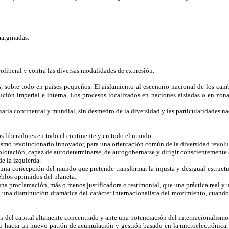
marginadas.
eoliberal y contra las diversas modalidades de expresión.
, sobre todo en países pequeños. El aislamiento al escenario nacional de los camb
ión imperial e interna. Los procesos localizados en naciones aisladas o en zonas 
naria continental y mundial, sin desmedro de la diversidad y las particularidades na
os liberadores en todo el continente y en todo el mundo.
ismo revolucionario innovador, para una orientación común de la diversidad revolu
lotación, capaz de autodeterminarse, de autogobernarse y dirigir conscientemente 
e la izquierda.
una concepción del mundo que pretende transformar la injusta y desigual estructur
ueblos oprimidos del planeta.
una proclamación, más o menos justificadora o testimonial, que una práctica real y
sto una disminución dramática del carácter internacionalista del movimiento, cuan
ón del capital altamente concentrado y ante una potenciación del internacionalismo
ito hacia un nuevo patrón de acumulación y gestión basado en la microelectrónica, 