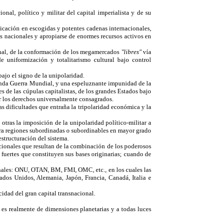
nal, político y militar del capital imperialista y de su
nicación en escogidas y potentes cadenas internacionales,
 nacionales y apropiarse de enormes recursos activos en
cional, de la conformación de los megamercados
"libres"
vía
e uniformización y totalitarismo cultural bajo control
bajo el signo de la unipolaridad.
gunda Guerra Mundial, y una espeluznante impunidad de la
es de las cúpulas capitalistas, de los grandes Estados bajo
por los derechos universalmente consagrados.
 dificultades que entraña la tripolaridad económica y la
 otras la imposición de la unipolaridad político-militar a
ntra regiones subordinadas o subordinables en mayor grado
estructuración del sistema.
acionales que resultan de la combinación de los poderosos
 fuertes que constituyen sus bases originarias; cuando de
nales: ONU, OTAN, BM, FMI, OMC, etc., en los cuales las
ados Unidos, Alemania, Japón, Francia, Canadá, Italia e
cidad del gran capital transnacional.
, es realmente de dimensiones planetarias y a todas luces