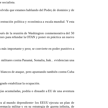
 socialista.
se olvida que estamos hablando del Poder, de dominio y de
centración política y económica a escala mundial. Y esta
spués de la reunión de Washington conmemorativa del 50
ones para refundar la OTAN y poner en práctica un nuevo
 más importante y peor, se convierte en poder punitivo a
militares contra Panamá, Somalia, Irak... evidencian una
ros blancos de ataque, pero apuntando también contra Cuba
grado estabilizar la ocupación.
ergías acumuladas, podría o disuadir a EU de una aventura
cara al mundo dependiente- los EEUU ejecuta un plan de
emacía militar y en su estrategia de guerra infinita, de