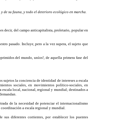
 y de su fauna, y todo el deterioro ecológico en marcha.
es decir, del campo anticapitalista, proletario, popular en
tro pasado. Incluye, pero a la vez supera, el sujeto que
oprimidos del mundo, uníos!, de aquella primera fase del
os sujetos la conciencia de identidad de intereses a escala
ientos sociales, en movimientos político-sociales, en
escala local, nacional, regional y mundial; destinados a
s demandan.
trada de la necesidad de potenciar el internacionalismo
su coordinación a escala regional y mundial.
e sus diferentes corrientes, por establecer los puentes