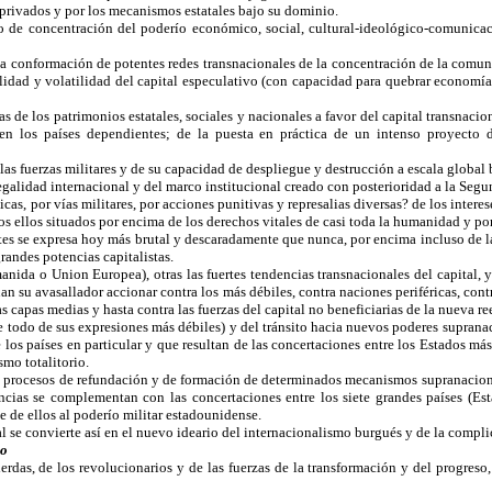
 privados y por los mecanismos estatales bajo su dominio.
 de concentración del poderío económico, social, cultural-ideológico-comunicacio
 la conformación de potentes redes transnacionales de la concentración de la comu
dad y volatilidad del capital especulativo (con capacidad para quebrar economías
as de los patrimonios estatales, sociales y nacionales a favor del capital transna
s en los países dependientes; de la puesta en práctica de un intenso proyecto d
s fuerzas militares y de su capacidad de despliegue y destrucción a escala global 
legalidad internacional y del marco institucional creado con posterioridad a la Se
as, por vías militares, por acciones punitivas y represalias diversas? de los interes
odos ellos situados por encima de los derechos vitales de casi toda la humanidad y 
es se expresa hoy más brutal y descaradamente que nunca, por encima incluso de las
randes potencias capitalistas.
nida o Union Europea), otras las fuertes tendencias transnacionales del capital, y
an su avasallador accionar contra los más débiles, contra naciones periféricas, co
as capas medias y hasta contra las fuerzas del capital no beneficiarias de la nueva re
e todo de sus expresiones más débiles) y del tránsito hacia nuevos poderes supran
s países en particular y que resultan de las concertaciones entre los Estados más
smo totalitorio.
os procesos de refundación y de formación de determinados mecanismos supranacio
ias se complementan con las concertaciones entre los siete grandes países (Est
te de ellos al poderío militar estadounidense.
l se convierte así en el nuevo ideario del internacionalismo burgués y de la compli
io
erdas, de los revolucionarios y de las fuerzas de la transformación y del progreso