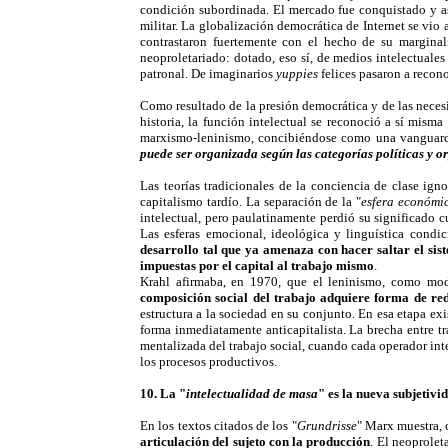
condición subordinada. El mercado fue conquistado y asf
militar. La globalización democrática de Internet se vio 
contrastaron fuertemente con el hecho de su marginali
neoproletariado: dotado, eso sí, de medios intelectuales 
patronal. De imaginarios
yuppies
felices pasaron a recon
Como resultado de la presión democrática y de las necesi
historia, la función intelectual se reconoció a sí mism
marxismo-leninismo, concibiéndose como una vanguardi
puede ser organizada según las categorías políticas y o
Las teorías tradicionales de la conciencia de clase ign
capitalismo tardío. La separación de la "
esfera económi
intelectual, pero paulatinamente perdió su significado 
Las esferas emocional, ideológica y linguística condi
desarrollo tal que ya amenaza con hacer saltar el sis
impuestas por el capital al trabajo mismo
.
Krahl afirmaba, en 1970, que el leninismo, como mod
composición social del trabajo adquiere forma de re
estructura a la sociedad en su conjunto. En esa etapa exi
forma inmediatamente anticapitalista. La brecha entre tr
mentalizada del trabajo social, cuando cada operador int
los procesos productivos.
10. La "
intelectualidad de masa
" es la nueva subjetivi
En los textos citados de los "
Grundrisse
" Marx muestra, 
articulación del sujeto con la producción
. El neoprolet