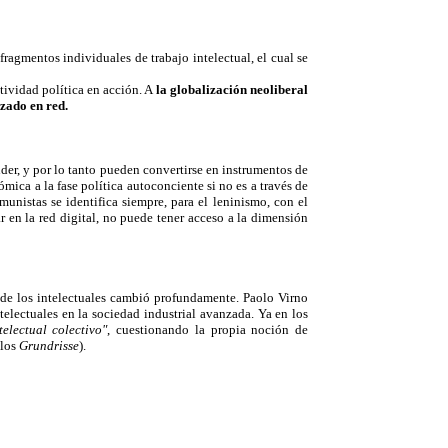
fragmentos individuales de trabajo intelectual, el cual se
etividad política en acción. A
la globalización neoliberal
zado en red.
nder, y por lo tanto pueden convertirse en instrumentos de
mica a la fase política autoconciente si no es a través de
omunistas se identifica siempre, para el leninismo, con el
ar en la red digital, no puede tener acceso a la dimensión
l de los intelectuales cambió profundamente. Paolo Virno
ntelectuales en la sociedad industrial avanzada. Ya en los
telectual colectivo"
, cuestionando la propia noción de
 los
Grundrisse
).