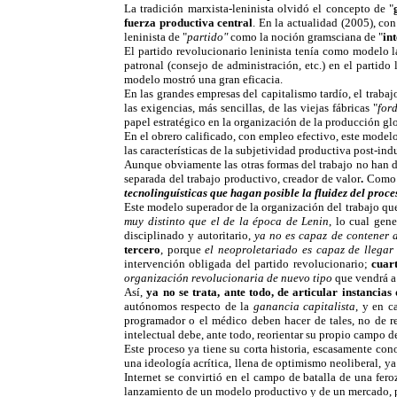
La tradición marxista-leninista olvidó el concepto de "
fuerza productiva central
. En la actualidad (2005), con
leninista de "
partido"
como la noción gramsciana de "
in
El partido revolucionario leninista tenía como modelo la
patronal (consejo de administración, etc.) en el partido 
modelo mostró una gran eficacia.
En las grandes empresas del capitalismo tardío, el traba
las exigencias, más sencillas, de las viejas fábricas "
ford
papel estratégico en la organización de la producción gl
En el obrero calificado, con empleo efectivo, este modelo
las características de la subjetividad productiva post-indu
Aunque obviamente las otras formas del trabajo no han d
separada del trabajo productivo, creador de valor
.
Como a
tecnolinguísticas que hagan posible la fluidez del pro
Este modelo superador de la organización del trabajo que
muy distinto que el de la época de Lenin
, lo cual gen
disciplinado y autoritario,
ya no es capaz de contener a
tercero
, porque
el neoproletariado es capaz de llegar
intervención obligada del partido revolucionario;
cuar
organización revolucionaria de nuevo tipo
que vendrá a 
Así,
ya no se trata, ante todo, de articular instancias
autónomos respecto de la
ganancia capitalista
, y en c
programador o el médico deben hacer de tales, no de rev
intelectual debe, ante todo, reorientar su propio campo 
Este proceso ya tiene su corta historia, escasamente co
una ideología acrítica, llena de optimismo neoliberal, y
Internet se convirtió en el campo de batalla de una fer
lanzamiento de un modelo productivo y de un mercado, pe