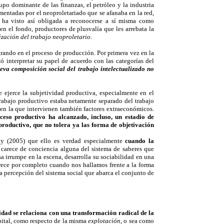
po dominante de las finanzas, el petróleo y la industria
imentadas por el neoproletariado que se afanaba en la red,
se ha visto así obligada a reconocerse a sí misma como
 en el fondo, productores de plusvalía que les arrebata la
zación del trabajo neoproletario
.
grando en el proceso de producción. Por primera vez en la
ó interpretar su papel de acuerdo con las categorías del
eva composición social del trabajo intelectualizado no
e ejerce la subjetividad productiva, especialmente en el
rabajo productivo estaba netamente separado del trabajo
 en la que intervienen también factores extraeconómicos.
oceso productivo ha alcanzado, incluso, un estadio de
productivo, que no tolera ya las forma de objetivación
hoy (2005) que ello es verdad especialmente
cuando la
o carece de conciencia alguna del sistema de saberes que
sa irrumpe en la escena, desarrolla su sociabilidad en una
parece por completo cuando nos hallamos frente a la forma
a percepción del sistema social que abarca el conjunto de
vidad se relaciona con una
transformación radical de la
pital, como respecto de la misma
explotación
, o sea como