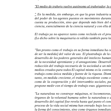
"El medio de trabajo vuelve autónomo al trabajador, lo
"
. En la medida, sin embargo, en que la gran industria 
del poder de los agentes puestos en movimiento durante
cuesta su producción, sino que depende más bien del es
ciencia, esencialmente de la ciencia natural y con ella d
El trabajo ya no aparece tanto como recluido en el pr
(Lo dicho sobre la maquinaria es válido también para l
"Tan pronto como el trabajo en su forma inmediata ha ces
de ser la medida] del valor de uso. El plustrabajo de la
desarrollo de los poderes generales del intelecto human
de la necesidad apremiante y el antagonismo. Desarroll
reducción del trabajo necesario de la sociedad a un mínim
medios creados para todos El capital mismo es la contra
trabajo como única medida y fuente de la riqueza. Dismi
tanto, en medida creciente, el trabajo excedente como co
como de la cooperación y del intercambio sociales, pa
propone medir con el tiempo de trabajo esas. gigantescas
"La naturaleza no construye máquinas, ni locomotoras, f
órganos de la voluntad humana sobre la naturaleza o 
desarrollo del capital fixe revela hasta qué punto el co
proceso de la vida social misma han entrado bajo los co
la forma del conocimiento, sino como órganos inmediatos 