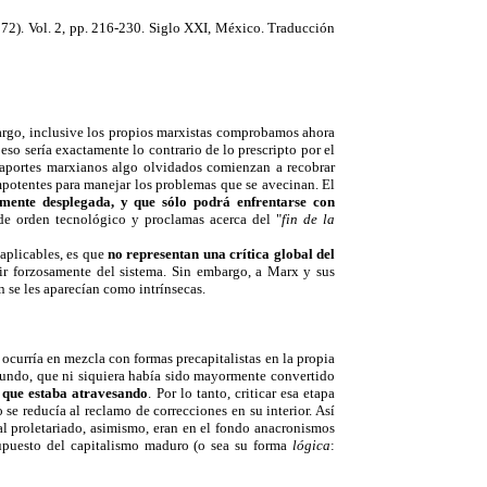
972). Vol. 2, pp. 216-230. Siglo XXI, México. Traducción
bargo, inclusive los propios marxistas comprobamos ahora
so sería exactamente lo contrario de lo prescripto por el
aportes marxianos algo olvidados comienzan a recobrar
potentes para manejar los problemas que se avecinan. El
amente desplegada, y que sólo podrá enfrentarse con
de orden tecnológico y proclamas acerca del "
fin de la
naplicables, es que
no
representan una crítica global del
lir forzosamente del sistema. Sin embargo, a Marx y sus
se les aparecían como intrínsecas.
 ocurría en mezcla con formas precapitalistas en la propia
mundo, que ni siquiera había sido mayormente convertido
a que estaba atravesando
. Por lo tanto, criticar esa etapa
se reducía al reclamo de correcciones en su interior. Así
 al proletariado, asimismo, eran en el fondo anacronismos
esupuesto del capitalismo maduro (o sea su forma
lógica
: