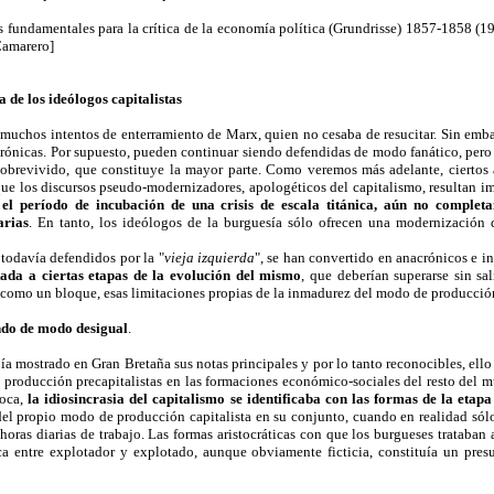
 fundamentales para la crítica de la economía política (Grundrisse) 1857-1858 (1
Camarero]
a de los ideólogos capitalistas
e muchos intentos de enterramiento de Marx, quien no cesaba de resucitar. Sin em
rónicas. Por supuesto, pueden continuar siendo defendidas de modo fanático, pero e
obrevivido, que constituye la mayor parte. Como veremos más adelante, ciertos 
e los discursos pseudo-modernizadores, apologéticos del capitalismo, resultan im
o
el período de incubación de una crisis de escala titánica, aún no complet
arias
. En tanto, los ideólogos de la burguesía sólo ofrecen una modernización 
 todavía defendidos por la "
vieja izquierda
", se han convertido en anacrónicos e i
tada a ciertas etapas de la evolución del mismo
, que deberían superarse sin sa
como un bloque, esas limitaciones propias de la inmadurez del modo de producción 
ndo de modo desigual
.
a mostrado en Gran Bretaña sus notas principales y por lo tanto reconocibles, ello
producción precapitalistas en las formaciones económico-sociales del resto del 
poca,
la idiosincrasia del capitalismo se identificaba con las formas de la etap
 del propio modo de producción capitalista en su conjunto, cuando en realidad sólo 
 horas diarias de trabajo. Las formas aristocráticas con que los burgueses trataban
dica entre explotador y explotado, aunque obviamente ficticia, constituía un pr