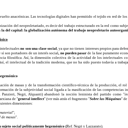
vuelto anacrónicas. Las tecnologías digitales han permitido el tejido en red de los 
nización del neoproletariado, es decir del trabajo estructurado en la red como subj
 la del capital: la globalización autónoma del trabajo neoproletario autoorgani
lásico
 intelectuales
no son una clase social
, ya que no tienen intereses propios para defe
 sí son portadores de un interés social
, no pueden pasar
de la fase puramente econó
encia filosófica. Así, la dimensión colectiva de la actividad de los intelectuales c
 Así, el intelectual de la tradición moderna, que no ha sido puesto todavía a trabaj
 hegemónico
ación de masas y de la transformación científico-técnica de la producción, el ro
 formación de la subjetividad social ligada a la masificación de las competencias i
i, Panzieri, Negri, Alquanti) abandonó la noción leninista del partido como "
in
rxiana de "
general intellect
" (ver más atrás el fragmento "
Sobre las Máquinas
" de
iguientes dimensiones:
material
";
d de masas
".
 sujeto social políticamente hegemónico (
Ref. Negri y Lazzarato).