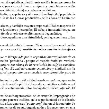
o en el capitalismo tardío
esta noción irrumpe como la
 el proceso social en su conjunto
y tanto la concepción
 marxista-leninista) se vuelven anacrónicas.
stradores, capataces y obreros. El análogo del papel de la
rrollo de las fuerzas productivas de la época de Lenin ese
rnativas, y también mayores responsabilidades respecto de
tre funciones y jerarquías. El trabajo inmaterial ocupa un
 y tiende a volverse explícitamente hegemónico.
 o desocupados es una virtualidad, pero que contiene todas
general del trabajo humano
.
Ya no constituye una función
 proceso social, consistente en la creación de interfaces
 que es interpelado por la organización revolucionaria es
zación "partidaria", porque
el modelo leninista
, vertical,
a
naturaleza misma de la revolución ha sufrido cambios
;
cia "en sí", exclusivamente económica y sindical, sin la
rquica)
proporcionan un modelo muy apropiado para la
ocimientos y de producción, basada en
valores
, que serán
 de la acción política fuera de su práctica cotidiana: el
cia revolucionaria a los trabajadores "
desde afuera
". El
ceso de autoorganización de los usuarios, impregnados de
unque parezca insólito, en la segunda mitad de la década,
ctiva. Las empresas "
punto-com
" fueron el laboratorio de
trumentos de su autoorganización y los encerraron en una