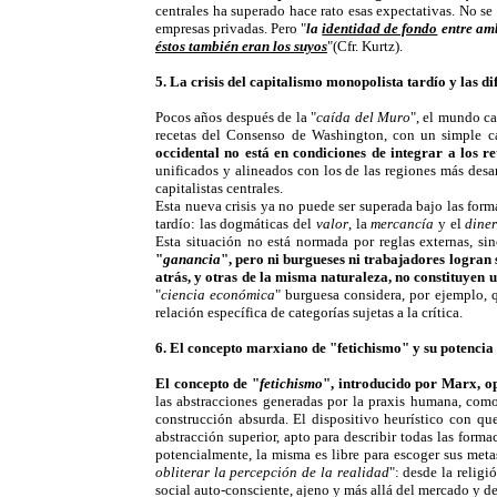
centrales ha superado hace rato esas expectativas. No se 
empresas privadas. Pero "
la
identidad de fondo
entre amb
éstos también eran los suyos
"(Cfr. Kurtz).
5. La crisis del capitalismo monopolista tardío y las d
Pocos años después de la "
caída del Muro
", el mundo ca
recetas del Consenso de Washington, con un simple ca
occidental no está en condiciones de integrar a los 
unificados y alineados con los de las regiones más desarr
capitalistas centrales.
Esta nueva crisis ya no puede ser superada bajo las for
tardío: las dogmáticas del
valor
, la
mercancía
y el
dine
Esta situación no está normada por reglas externas, sin
"
ganancia
", pero ni burgueses ni trabajadores logran
atrás, y otras de la misma naturaleza, no constituyen u
"
ciencia económica
" burguesa considera, por ejemplo, 
relación específica de categorías sujetas a la crítica.
6. El concepto marxiano de "fetichismo" y su potencia
El concepto de "
fetichismo
", introducido por Marx, op
las abstracciones generadas por la praxis humana, como
construcción absurda. El dispositivo heurístico con qu
abstracción superior, apto para describir todas las form
potencialmente, la misma es libre para escoger sus metas
obliterar la percepción de la realidad
": desde la relig
social auto-consciente, ajeno y más allá del mercado y de