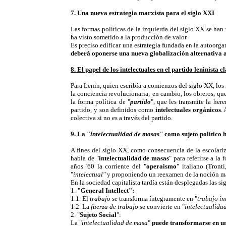
7. Una nueva estrategia marxista para el siglo XXI
Las formas políticas de la izquierda del siglo XX se han 
ha visto sometido a la producción de valor.
Es preciso edificar una estrategia fundada en la autoorga
deberá oponerse una nueva globalización alternativa a
8. El papel de los intelectuales en el partido leninista c
Para Lenin, quien escribía a comienzos del siglo XX,
los
la conciencia revolucionaria; en cambio, los obreros, que
la forma política de "
partido
", que les transmite la her
partido, y son definidos como
intelectuales orgánicos
.
colectiva si no es a través del partido.
9. La "
intelectualidad de masas"
como sujeto político
A fines del siglo XX, como consecuencia de la escolariz
habla de "
intelectualidad de masas
" para referirse a la
años '60 la corriente del "
operaismo
" italiano (Tront
"
intelectual"
y proponiendo un reexamen de la noción ma
En la sociedad capitalista tardía están desplegadas las s
1.
"General Intellect":
1.1. El
trabajo
se transforma íntegramente en "
trabajo in
1.2. La
fuerza de trabajo
se convierte en "
intelectualida
2. "
Sujeto Social
":
La "
intelectualidad de masa
"
puede transformarse en un