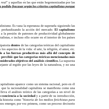
 real
" y aquellas en las que están hegemonizadas por las
a podido fracasar según los criterios capitalistas porque
talinismo. Es vana la esperanza de superarla siguiendo las
 y profundizando la acción del mercado.
El capitalismo
 a la presión de patrones de productividad globalmente
listas, e incluso ello ocurre en el interior de los países
cipatoria
dentro
de las categorías teóricas del capitalismo
 los aspectos de la vida: el arte, la religión, el amor, etc.
o a las fuerzas productivas más allá del concepto de
x percibió que las categorías teóricas mencionadas más
siderados objetivos del análisis científico.
La supuesta
jante al regido por las leyes de la naturaleza, y no una
 capitalismo aparece como un sistema racional, pero en él
 que la racionalidad capitalista se manifiesta como una
 lleva el análisis teórico de las categorías a un nivel de
o-conciencia a la sociedad
y a partir de su introducción,
 la historia como "
historia de los medios fetichistas para
omos emerger, por vez primera, como un proceso decisorio