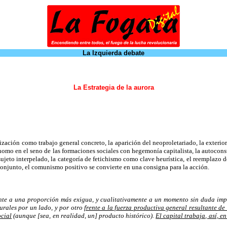
La Izquierda debate
La Estrategia de la aurora
ización como trabajo general concreto, la aparición del neoproletariado, la exterio
nomo en el seno de las formaciones sociales con hegemonía capitalista, la autoconst
sujeto interpelado, la categoría de fetichismo como clave heurística, el reemplazo de
conjunto, el comunismo positivo se convierte en una consigna para la acción.
te a una proporción más exigua, y cualitativamente a un momento sin duda impre
turales por un lado, y por otro
frente a la fuerza productiva general resultante de
ocial
(aunque [sea, en realidad, un] producto histórico).
El capital trabaja, así, 