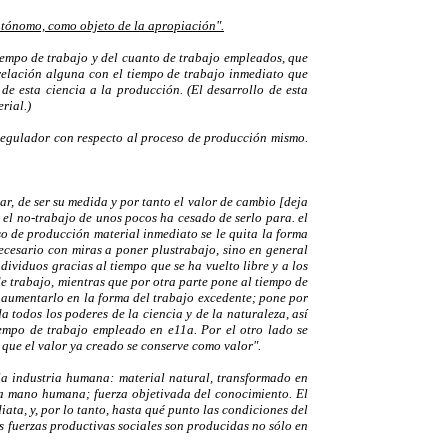
utónomo, como objeto de la apropiación".
tiempo de trabajo y del cuanto de trabajo empleados, que
 relación alguna con el tiempo de trabajo inmediato que
de esta ciencia a la producción. (El desarrollo de esta
rial.)
regulador con respecto al proceso de producción mismo.
ar, de ser su medida y por tanto el valor de cambio [deja
o el no-trabajo de unos pocos ha cesado de serlo para. el
o de producción material inmediato se le quita la forma
ecesario con miras a poner plustrabajo, sino en general
ndividuos gracias al tiempo que se ha vuelto libre y a los
e trabajo, mientras que por otra parte pone al tiempo de
a aumentarlo en la forma del trabajo excedente; pone por
a todos los poderes de la ciencia y de la naturaleza, así
iempo de trabajo empleado en e11a. Por el otro lado se
 que el valor ya creado se conserve como valor".
e la industria humana: material natural, transformado en
a mano humana; fuerza objetivada del conocimiento. El
ata, y, por lo tanto, hasta qué punto las condiciones del
s fuerzas productivas sociales son producidas no sólo en