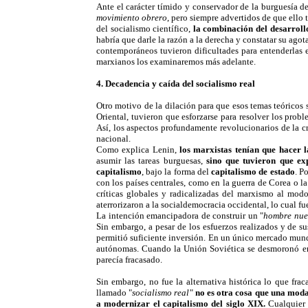
Ante el carácter tímido y conservador de la burguesía 
movimiento obrero
, pero siempre advertidos de que ello
del socialismo científico,
la combinación del desarrollo
habría que darle la razón a la derecha y constatar su ag
contemporáneos tuvieron dificultades para entenderlas 
marxianos los examinaremos más adelante.
4. Decadencia y caída del socialismo real
Otro motivo de la dilación para que esos temas teóricos s
Oriental, tuvieron que esforzarse para resolver los pro
Así, los aspectos profundamente revolucionarios de la cr
nacional.
Como explica Lenin,
los marxistas tenían que hacer l
asumir las tareas burguesas,
sino que tuvieron que ex
capitalismo
, bajo la forma del
capitalismo de estado
. P
con los países centrales, como en la guerra de Corea o l
críticas globales y radicalizadas del marxismo al mod
aterrorizaron a la socialdemocracia occidental, lo cual f
La intención emancipadora de construir un "
hombre nue
Sin embargo, a pesar de los esfuerzos realizados y de sus
permitió suficiente inversión. En un único mercado mundi
autónomas. Cuando la Unión Soviética se desmoronó en 
parecía fracasado.
Sin embargo, no fue la alternativa histórica lo que fra
llamado "
socialismo real
"
no es otra cosa que una moda
a modernizar el capitalismo del siglo XIX.
Cualquier i