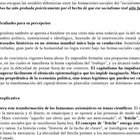
nos escapan las notables diferencias entre las formaciones sociales del "
socialismo
os ha sido probada prácticamente por el hecho de que ese socialismo real
sólo h
ificultades para su percepcion
pitalista también se apresta a hundirse en una crisis más seria todavía que la del s
mbio político, institucional e ideológico, huyendo de la intervención estatal
retrasados históricos en un sistema mundial único bajo su conducción
. Sometida
olladas, gran parte de la humanidad no logra existir bajo las formas sociales capita
mas de conciencia vigentes hasta ahora. Es imposible formular una propuesta eman
ro
, en las cuales se manifiesta la forma capitalista del "
trabajo
", y ya alcanzó todos
o por la dificultad de pensar fuera de ese contexto.
El capitalismo ha impulsad
 superar fácilmente el obstáculo epistemológico que les impide imaginarlo. Mar
na propedéutica de la economía política, sino temas legítimos que pueden ser con
que la transformación del capital-dinero en plusvalía constituye un fenómeno seme
 explicativa
era esta transformación de los fantasmas axiomáticos en temas científicos
. El
 la mercancía y el dinero, se emancipan y se oponen a las personas de modo tal
e Marx convierte "
aquello tan obvio que no debe ser mencionado
", el "
fetiche"
,
aciones sociales que se sucedieron hasta hoy.
El concepto de "fetiche" otorga aut
 y tareas. La historia como "
historia de la lucha de clases
", se transfigura así en
ión hasta la mercancía. La ubicuidad del fetiche permite a los movimientos autón
l estado.