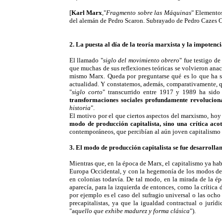
[
Karl Marx
,"
Fragmento sobre las Máquinas
" Elementos
del alemán de Pedro Scaron. Subrayado de Pedro Cazes 
2. La puesta al día de la teoría marxista y la impotenci
El llamado "
siglo del movimiento obrero
" fue testigo d
que muchas de sus reflexiones teóricas se volvieron anac
mismo Marx. Queda por preguntarse qué es lo que ha s
actualidad. Y constatemos, además, comparativamente, qu
"
siglo corto
" transcurrido entre 1917 y 1989 ha sid
transformaciones sociales profundamente revolucion
historia
".
El motivo por el que ciertos aspectos del marxismo, hoy
modo de producción capitalista, sino una crítica aco
contemporáneos, que percibían al aún joven capitalismo 
3. El
modo de producción capitalista se fue desarrolla
Mientras que, en la época de Marx, el capitalismo ya habí
Europa Occidental, y con la hegemonía de los modos de 
en colonias todavía. De tal modo, en la mirada de la é
aparecía, para la izquierda de entonces, como la crítica
por ejemplo es el caso del sufragio universal o las ocho
precapitalistas, ya que la igualdad contractual o jurí
"aq
uello que exhibe madurez y forma clásica
").