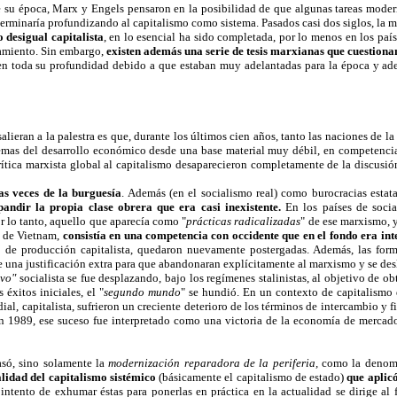
de su época, Marx y Engels pensaron en la posibilidad de que algunas tareas mode
 terminaría profundizando al capitalismo como sistema. Pasados casi dos siglos, la 
 desigual capitalista
, en lo esencial ha sido completada, por lo menos en los país
otamiento. Sin embargo,
existen además una serie de tesis marxianas que cuestion
en toda su profundidad debido a que estaban muy adelantadas para la época y ade
alieran a la palestra es que, durante los últimos cien años, tanto las naciones de la
blemas del desarrollo económico desde una base material muy débil, en competenci
ítica marxista global al capitalismo desaparecieron completamente de la discusión,
as veces de la burguesía
. Además (en el socialismo real) como burocracias estata
pandir la propia clase obrera que era casi inexistente.
En los países de soci
or lo tanto, aquello que aparecía como "
prácticas radicalizadas
" de ese marxismo, y
a de Vietnam,
consistía en una competencia con occidente que en el fondo era inte
o de producción capitalista, quedaron nuevamente postergadas. Además, las forma
ue una justificación extra para que abandonaran explícitamente al marxismo y se des
vo"
socialista se fue desplazando, bajo los regímenes stalinistas, al objetivo de o
 éxitos iniciales, el "
segundo mundo
" se hundió. En un contexto de capitalismo 
al, capitalista, sufrieron un creciente deterioro de los términos de intercambio 
1989, ese suceso fue interpretado como una victoria de la economía de mercado.
casó, sino solamente la
modernización reparadora de la periferia,
como la denomi
lidad del capitalismo sistémico
(básicamente el capitalismo de estado)
que aplicó
ntento de exhumar éstas para ponerlas en práctica en la actualidad se dirige al f