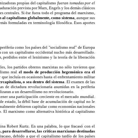
rnizadoras propias del capitalismo
fueran tomadas por el
maduración prevista por Marx, Engels y los demás clásicos
es centrales. Si ése fuera todo el programa del marxismo,
an al capitalismo globalmente, como sistema
, aunque sus
más formuladas en terminología filosófica. Esos aportes
 periferia como los países del "socialismo real" de Europa
a con un capitalismo occidental nucho más desarrollado.
 perdidos entre el leninismo y la teoría de la liberación
les, los partidos obreros marxistas no sólo tuvieron que
alismo real
el modo de producción hegemónico era el
 que incluía en ocasiones hasta el enfrentamiento militar
rcapitalista, o sea dentro del sistema
. El examen de las
s de dictadura revolucionaria asumidas en la periferia
lizaran a un desarrollismo no revolucionario.
btener una participación creciente en el mercado mundial.
de estado, la débil base de acumulación de capital no le
y finalmente debieron capitular como economías nacionales
 El marxismo como alternativa histórica al capitalismo
na Robert Kurtz. En una palabra, lo que fracasó con el
, para desarrollarse, las críticas marxianas destinadas
racaso, debido a que el capitalismo tardío de los países