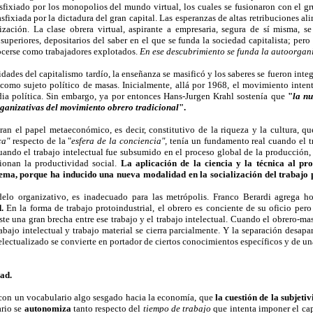
ixiado por los monopolios del mundo virtual, los cuales se fusionaron con el gru
asfixiada por la dictadura del gran capital. Las esperanzas de altas retribuciones al
zación. La clase obrera virtual, aspirante a empresaria, segura de sí misma, 
superiores, depositarios del saber en el que se funda la sociedad capitalista; pero
ocerse como trabajadores explotados.
En ese descubrimiento se funda la autoorgani
dades del capitalismo tardío, la enseñanza se masificó y los saberes se fueron inte
a como sujeto político de masas. Inicialmente, allá por 1968, el movimiento intent
a política. Sin embargo, ya por entonces Hans-Jurgen Krahl sostenía que
"
la nu
rganizativas del movimiento obrero tradicional
".
oran el papel metaeconómico, es decir, constitutivo de la riqueza y la cultura, qu
ca"
respecto de la "
esfera de la conciencia",
tenía un fundamento real cuando el t
cuando el trabajo intelectual fue subsumido en el proceso global de la producción,
cionan la productividad social.
La aplicación de la ciencia y la técnica al pr
tema, porque ha inducido una nueva modalidad en la socialización del trabajo 
elo organizativo, es inadecuado para las metrópolis. Franco Berardi agrega 
d.
En la forma de trabajo protoindustrial, el obrero es conciente de su oficio per
ste una gran brecha entre ese trabajo y el trabajo intelectual. Cuando el obrero-ma
abajo intelectual y trabajo material se cierra parcialmente. Y la separación desa
electualizado se convierte en portador de ciertos conocimientos específicos y de un
dad.
con un vocabulario algo sesgado hacia la economía, que
la cuestión de la subjeti
ario se
autonomiza
tanto respecto del
tiempo de trabajo
que intenta imponer el ca