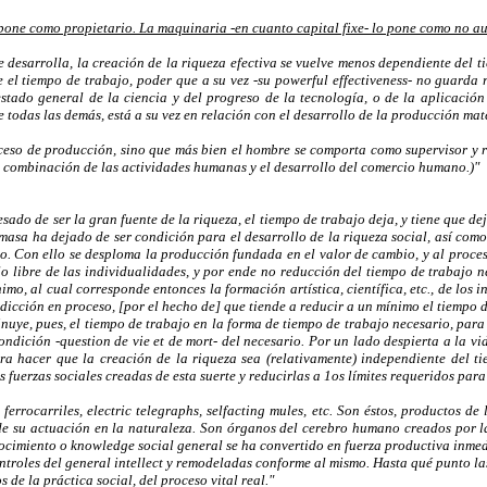
 pone como propietario. La maquinaria -en cuanto capital fixe- lo pone como no a
se desarrolla, la creación de la riqueza efectiva se vuelve menos dependiente del 
 el tiempo de trabajo, poder que a su vez -su powerful effectiveness- no guarda
tado general de la ciencia y del progreso de la tecnología, o de la aplicación 
e todas las demás, está a su vez en relación con el desarrollo de la producción mate
oceso de producción, sino que más bien el hombre se comporta como supervisor y 
a combinación de las actividades humanas y el desarrollo del comercio humano.)"
ado de ser la gran fuente de la riqueza, el tiempo de trabajo deja, y tiene que dej
 masa ha dejado de ser condición para el desarrollo de la riqueza social, así com
o. Con ello se desploma la producción fundada en el valor de cambio, y al proces
o libre de las individualidades, y por ende no reducción del tiempo de trabajo n
o, al cual corresponde entonces la formación artística, científica, etc., de los i
dicción en proceso, [por el hecho de] que tiende a reducir a un mínimo el tiempo d
nuye, pues, el tiempo de trabajo en la forma de tiempo de trabajo necesario, par
ndición -question de vie et de mort- del necesario. Por un lado despierta a la vid
ra hacer que la creación de la riqueza sea (relativamente) independiente del t
 fuerzas sociales creadas de esta suerte y reducirlas a 1os límites requeridos para
errocarriles, electric telegraphs, selfacting mules, etc. Son éstos, productos d
de su actuación en la naturaleza. Son órganos del cerebro humano creados por l
nocimiento o knowledge social general se ha convertido en fuerza productiva inmedi
ntroles del general intellect y remodeladas conforme al mismo. Hasta qué punto la
de la práctica social, del proceso vital real."