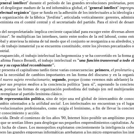
general intellect
" durante el período de las grandes revoluciones proletarias, per
 el despliegue maduro de la red informática global, el "
general intellect
"
impregna
telectual orgánico
" (que se funda en la adhesión de los intelectuales a la ideología
 organización de la fábrica "
fordista"
, articulada verticalmente: gerentes, admini
leninista era el comité central y el secretariado del partido. Para el nivel de desa
jo del neoproletariado implica creciente capacidad para escoger entre diversas alte
istas
". Se multiplican las interfases, tanto entre nodos de la red laboral, como en
obal y atraviesa la misma de tal modo que el conjunto se reorganiza a su alrededor,
 de trabajo inmaterial ya se encuentra constituido; entre los jóvenes precarizados
strial.
esaparecido, el trabajo intelectual las hegemoniza y se ha convertido en la forma 
firma Franco Berardi, el trabajo intelectual es
"
una función transversal a todo el
ceso y su capacidad recombinante
".
 presenta el capitalismo tardío tiene varias consecuencias:
primero
,
el proletario
era la necesidad de cambios importantes en las forma del discurso y en la organi
l nuevo sujeto revolucionario
;
segundo
, porque (como veremos más adelante) l
 por sus propios medios
a la conciencia política "para sí", superando la concien
to
, porque las formas de organización posfordista del trabajo (en red multijerará
reemplazar al partido leninista clásico.
 de representación política
, sino de tejer una red global de intercambio de con
ambio orientados a la
utilidad social
. Los intelectuales no encuentran ya el lugar
olucionarios profesionales, como exigía el leninismo, a fin de llevar la concien
de conocimiento y acción.
nocida. Desde el comienzo de los años '90, Internet hizo posible un amplísimo pro
a que se sentían libres para desplegar sus pequeños emprendimientos capitalistas. A
oz lucha de clases. Los monopolios explotaron crecientemente la inteligencia cole
ro las grandes emporesas informáticas arrebataron a los micro empresarios los ins