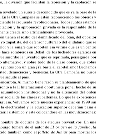
, la división que facilitan la represión y la captación se
a revelado un sureste desconocido que es ya la base de la
. En la Otra Campaña se están reconociendo los obreros y
nociendo la izquierda revolucionaria. Todos juntos estamos
tación y la apropiación privada es la responsable de la
mente creada sino artificialmente provocada.
ión tienen el rostro del damnificado del Stan, del opositor
oyo zapatista, del defensor cultural o del ejidatario que se
olor y la sangre que soportan esa vitrina que es un centro
ue hace sombreros en Bekal, de los luchadores agrarios en
que suscribe la juventud que es reprimida, perseguida por
o alternativo, y sobre todo de la clase obrera, que cobra
dos juntos con un gran ¡Ya basta al capitalismo! Luchamos
bertad, democracia y bienestar. La Otra Campaña no busca
que sacude al país.
en bancarrota. Al mismo tiene razón su planteamiento de que
ronto a la II Internacional oportunista por el hecho de su
 acumulación institucional y no la alteración del orden
r social de las clases subalternas. Lo que la experiencia
rguesa. Volvamos sobre nuestra experiencia: en 1999 sin
 la electricidad y la educación superior deberían pasar a
carril sistémico y esta colocándose en las movilizaciones:
 nombre de doctrina de los ataques preventivos. En una
emburgo tomara de el autor de
El origen de la familia, la
cido también como el
folleto de Junius
para mostrar los