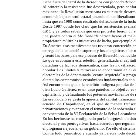
lucha fuera del carril de la
dictadura con fachada democr
Al principio la resistencia fue desarticulada, pero con
mexicano: la Revolución mexicana en su ruta de desarrol
economía bajo control estatal; cuando el neoliberalismo
hasta que en 1999 como resultado del ascenso de la lucha
Desde 1997 donde fue claro que las resistencias avanza
OMC
y ya todos sabemos que esas protestas fueron un é
una piedra contra el
Mc Donalds
personificaba el males
propiciaron múltiples iniciativas de lucha, por ejemplo 
En América esas manifestaciones tuvieron concreción e
entrega de la educación superior y los energéticos a lo
y sentó las bases para ese proceso de liberación conocid
Lo que es común a esta rebelión generalizada al capitalis
dictadura de fachada democrática, sino las movilizac
popular. Los limites y retrocesos se encontraron en e
electorales de la denominada "centro-izquierda" o progr
alteren los compromisos económicos fundamentales con el 
Así encontramos que a la rebelión indígena-popular de 
bien Lucio Gutiérrez es un caso patético, lo objetivo es 
capitalismo y defraudando los potentes movimientos de m
En ese modelo se gesta la apuesta del capital trasnacio
acuerdo de Chapultepec, en el que de manera transexe
privatizaciones y avanzar en el remante de la soberanía 
convocatoria de la VI Declaración de la Selva Lacandon
En los hechos se ha configurado por la burguesía un siste
electoral y sus prerrogativas, hasta acuerdos que regulan
el programa a ejecutar en su gobierno. Por ello el sistem
Contra todo pronostico y cuando ya parecía todo decidido