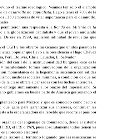
revino el rearme ideológico. Veamos tan solo el ejemplo
ía de desarrollo no capitalista
, llego a tener el 70% de la
s 1150 empresas de vital importancia para el desarrollo,
nales.
 permitieron una respuesta a la
Ronda del Milenio de la
a la globalización capitalista y que el joven arrojando
a. De esa en 1999, siguieron infinidad de revueltas que
n el CGH y los obreros mexicanos que unidos pararon la
alianza popular que llevo a la presidencia a Hugo Chávez
a, Perú, Bolivia, Chile, Ecuador, El Salvador.
ón del carril de la institucionalidad burguesa, esto es la
 y manifestando formas innovadoras de la organización
ición momentánea de la hegemonía sistémica con salidas
ialismo, medidas sociales mínimas, a condición de que no
e la clase obrera alcanzadas con las luchas anteriores.
e entrego sumisamente a los brazos del imperialismo. Si
gano gobiernos en buena parte de América gestionando el
 el planteado para México y que es conocido como pacto o
que gane para garantizar sus intereses, continuar las
ta a la esperanzadora ola rebelde que recorre el país por
rte orgánica del engranaje de dominación, desde el sistema
a el PRD, el PRI o PAN, pues absolutamente todos tienen ya
es el proceso electoral.
ca recorre el territorio logrando que las resistencias se