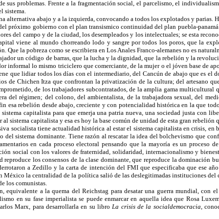
e sus problemas. Frente a la fragmentación social, el parcelismo, el individualismo
l sistema.
alternativa abajo y a la izquierda, convocando a todos los explotados y parias. H
al del próximo gobierno con el plan transismico continuidad del plan puebla-panamá
adores del campo y de la ciudad, los desempleados y los intelectuales; se esta reco
ital viene al mundo chorreando lodo y sangre por todos los poros, que la explo
sión. Que la pobreza como se escribiera en Los Anales Franco-alemanes no es natural
bajador un código de barras, que la lucha y la dignidad, que la rebelión y la revoluc
bajador informal lo mismo triciclero que comerciante, de la mujer o el jóven base de ap
ene que lidiar todos los días con el intermediario, del Cancún de abajo que es el d
arios de Chichen Itza que confrontan la privatización de la cultura; del artesano q
 comprometido, de los trabajadores subcontratados, de la amplia gama multicultural 
ra del régimen; del colono, del ambientalista, de la trabajadora sexual, del medi
fin esa rebelión desde abajo, creciente y con potencialidad histórica en la que to
l sistema capitalista para que emerja una patria nueva, una sociedad justa con li
ir al sistema capitalista y esa es hoy la base común de unidad de esta gran rebelión 
va socialista tiene actualidad histórica al estar el sistema capitalista en crisis, 
to del sistema dominante. Tiene razón al rescatar la idea del bolchevismo que conf
rlamentarios en cada proceso electoral pensando que la mayoría es un proceso de
ón social con los valores de fraternidad, solidaridad, internacionalismo y bienesta
ad reproduce los consensos de la clase dominante, que reproduce la dominación bu
derrotaron a Zedillo y la carta de intención del FMI que especificaba que ese año
 México la centralidad de la política salió de las deslegitimadas instituciones del 
 de los comunistas.
 equivalente a la quema del Reichstag para desatar una guerra mundial, con el
pitalismo en su fase imperialista se puede enmarcar en aquella idea que Rosa Lux
rlos Marx, para desarrollarla en su libro
La crisis de la socialdemocracia
, cono