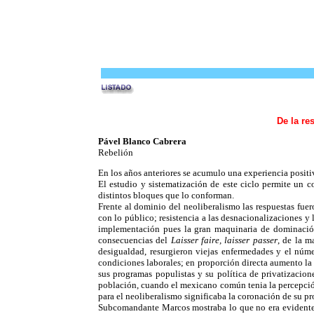
De la re
Pável Blanco Cabrera
Rebelión
En los años anteriores se acumulo una experiencia positi
El estudio y sistematización de este ciclo permite un c
distintos bloques que lo conforman.
Frente al dominio del neoliberalismo las respuestas fuero
con lo público; resistencia a las desnacionalizaciones 
implementación pues la gran maquinaria de dominación 
consecuencias del
Laisser faire, laisser passer
, de la m
desigualdad, resurgieron viejas enfermedades y el núme
condiciones laborales; en proporción directa aumento la
sus programas populistas y su política de privatizacio
población, cuando el mexicano común tenia la percepción
para el neoliberalismo significaba la coronación de su 
Subcomandante Marcos mostraba lo que no era evidente p