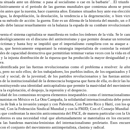
a situada ante un dilema: o pasa al socialismo o cae en la barbarie’…El triunfo 
initivamente si el periodo de las guerras mundiales que comienza ahora se pros
n antes que la nuestra, hace cuarenta años. Estamos situados hoy ante esa elección
ua, la despoblación, la desolación, la tendencia a la degeneración; o bien victo
ra su método de acción: la guerra. Este es un dilema de la historia del mundo, un
o 
riado debe lanzar resueltamente en la balanza la espada de su combate revolucionar
nta el sistema capitalista se manifiesta en todos los órdenes de la vida. Se le cara
ideológicamente en el discurso del antiterrorismo y que permite desatar un terrori
 victimas y hasta hoy se impidió que el imperialismo cumpliera con su ataque a 
cia, que heroicamente empantanó la estrategia imperialista de controlar la estra
ales de capacidad destructiva que permitirían terminar varias veces con la vida en el
 y la injusta distribución de la riqueza que ha producido la mayor desigualdad y ex
va.
identificada por las fuerzas revolucionarias como el problema a resolver:
la alt
, pero no solo ellos; de los trabajadores, los pueblos indios, de los organizados y
al y social; de la juventud; de los partidos revolucionarios y las fuerzas anti
 de la institucionalidad de la democracia burguesa que fuera de ella, es decir las l
onstituyendo una identidad anticapitalista que permite la masividad del movimient
 la explotación, el despojo, la represión y el desprecio.
tidad de los comunistas recupera elementos inseparables como el internacionalismo
munistas en México es La Otra Campaña, la solidaridad internacionalista debe poten
ia de Irak a la invasión yanqui y con Palestina, Con Puerto Rico y Haití, con los 
iberal; Con la Federación Sindical Mundial y con la FMJD; Con el Consejo Mundial 
os que confrontan la moción anticomunista del PACE, de manera particular con la 
 obreros es una necesidad vital que afortunadamente se materializa en los encue
 las banderas marxista-leninistas del internacionalismo proletario. Esos encue
on el conjunto del movimiento antiimperialista, clasista y radical.