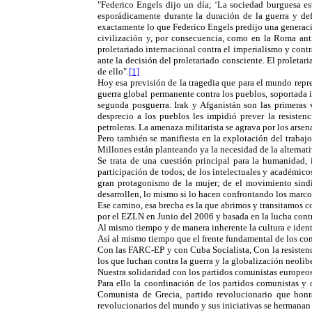
"Federico Engels dijo un día; ‘La sociedad burguesa est
esporádicamente durante la duración de la guerra y def
exactamente lo que Federico Engels predijo una generació
civilización y, por consecuencia, como en la Roma antig
proletariado internacional contra el imperialismo y cont
ante la decisión del proletariado consciente. El proleta
de ello".
[1]
Hoy esa previsión de la tragedia que para el mundo represe
guerra global permanente contra los pueblos, soportada 
segunda posguerra. Irak y Afganistán son las primeras
desprecio a los pueblos les impidió prever la resisten
petroleras. La amenaza militarista se agrava por los arsen
Pero también se manifiesta en la explotación del trabajo
Millones están planteando ya la necesidad de la alternati
Se trata de una cuestión principal para la humanidad, 
participación de todos; de los intelectuales y académicos
gran protagonismo de la mujer; de el movimiento sindic
desarrollen, lo mismo si lo hacen confrontando los marcos
Ese camino, esa brecha es la que abrimos y transitamos c
por el EZLN en Junio del 2006 y basada en la lucha contra
Al mismo tiempo y de manera inherente la cultura e iden
Así al mismo tiempo que el frente fundamental de los co
Con las FARC-EP y con Cuba Socialista, Con la resistenc
los que luchan contra la guerra y la globalización neol
Nuestra solidaridad con los partidos comunistas europe
Para ello la coordinación de los partidos comunistas y
Comunista de Grecia, partido revolucionario que honra
revolucionarios del mundo y sus iniciativas se hermanan c