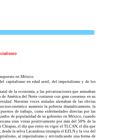
ocialismo
r supuesto en México.
del capitalismo en edad senil, del imperialismo y de los
statal de la economía, a las privatizaciones que arrasaban
io de América del Norte contaron con gran consenso en su
rnidad
. Nuestras voces aisladas alertaban de las obvias
do socioeconómico aumento la pobreza dramáticamente, la
 puestos de trabajo, como enfermedades directas por las
s grados de popularidad de su gobierno en México, cuando
exicana eran vistas positivamente por más del 50% de la
Chiapas, el día que entro en vigor el TLCAN, el día que
; desde la selva Lacandona irrumpía el EZLN y la voz del
pitalismo, al imperialismo y reivindicando una forma de