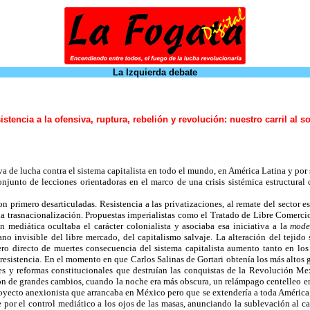
La Izquierda debate
sistencia a la ofensiva, ruptura, rebelión y revolución: nuestro carril al s
va de lucha contra el sistema capitalista en todo el mundo, en América Latina y po
onjunto de lecciones orientadoras en el marco de una crisis sistémica estructural 
n primero desarticuladas. Resistencia a las privatizaciones, al remate del sector e
y la trasnacionalización. Propuestas imperialistas como el Tratado de Libre Comerc
mediática ocultaba el carácter colonialista y asociaba esa iniciativa a la
mode
ano invisible del libre mercado, del capitalismo salvaje. La alteración del teji
ro directo de muertes consecuencia del sistema capitalista aumento tanto en los
 resistencia. En el momento en que Carlos Salinas de Gortari obtenía los más alto
nes y reformas constitucionales que destruían las conquistas de la Revolución M
 de grandes cambios, cuando la noche era más obscura, un relámpago centelleo en 
proyecto anexionista que arrancaba en México pero que se extendería a toda América
or el control mediático a los ojos de las masas, anunciando la sublevación al ca