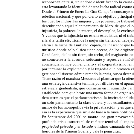
reconozcan entre sí, uniéndose e identificando la causa d
esta levantando la identidad de una lucha radical contra e
Desde el Primero de Enero La Otra Campaña construye una 
rebelión nacional, y que por cierto es objetivo princip
los pueblos indios, las mujeres y los jóvenes, los trabaj
descubriendo aquel planteamiento de Marx de que el cap
injusticia, la pobreza, la muerte, el desempleo, la exclu
Y vemos que la injusticia no es una estadística, ni el tra
a la alta tarifa eléctrica, de la mujer sin tierra, del tra
aferra a la lucha de Emiliano Zapata, del pescador que ti
turístico donde solo el rico tiene acceso; de los origin
Candelaria, de los sin tierra, sin techo, del magisterio
no someterse a la absurda, sofocante y represiva atmósfe
conciencia, rompe con el charro y el corporativismo; en 
por terminar la explotación y la tragedia que provoca e
gestionar el sistema administrando la crisis, busca destru
Tiene razón el marxista Meszaros al plantear que la ofensi
una estrategia defensiva termina por diluirse en el apara
estrategia gradualista, que consistía en ir sumando pa
establecido para que brote una nueva forma de organizaci
demuestra es que el parlamentarismo, la institucionalid
un solo parlamentario la clase obrera y los estudiantes 
manos de los monopolios vía la privatización; y es que en
esa es la experiencia que sirve de base a la línea política
En Septiembre del 2001 se monto una gran provocación,
profunda crisis estructural de carácter terminal el ca
propiedad privada y el Estado
e intimo camarada de Ca
horrores de la Primera Guerra y vale la pena citar: