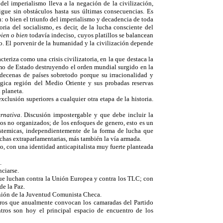
del imperialismo lleva a la negación de la civilización,
igue sin obstáculos hasta sus últimas consecuencias. Es
: o bien el triunfo del imperialismo y decadencia de toda
ria del socialismo, es decir, de la lucha consciente del
bien o bien
todavía indeciso, cuyos platillos se balancean
io. El porvenir de la humanidad y la civilización depende
cteriza como una crisis civilizatoria, en la que destaca la
smo de Estado destruyendo el orden mundial surgido en la
decenas de países sobretodo porque su irracionalidad y
tégica región del Medio Oriente y sus probadas reservas
 planeta.
clusión superiores a cualquier otra etapa de la historia.
ernativa
. Discusión impostergable y que debe incluir la
 los no organizados; de los enfoques de genero, esto es un
sistemicas, independientemente de la forma de lucha que
uchas extraparlamentarias, más también la vía armada.
o, con una identidad anticapitalista muy fuerte planteada
.
ciarse.
que luchan contra la Unión Europea y contra los TLC; con
de la Paz.
Unión de la Juventud Comunista Checa.
ntros que anualmente convocan los camaradas del Partido
ntros son hoy el principal espacio de encuentro de los