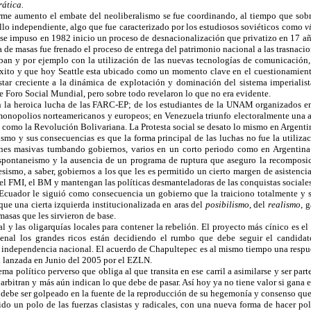
ática.
forme aumento el embate del neoliberalismo se fue coordinando, al tiempo que sob
lo independiente, algo que fue caracterizado por los estudiosos soviéticos como
v
 se impuso en 1982 inicio un proceso de desnacionalización que privatizo en 17 año
 de masas fue frenado el proceso de entrega del patrimonio nacional a las trasnacio
ban y por ejemplo con la utilización de las nuevas tecnologías de comunicación,
xito y que hoy Seattle esta ubicado como un momento clave en el cuestionamiento 
tar creciente a la dinámica de explotación y dominación del sistema imperialist
de Foro Social Mundial, pero sobre todo revelaron lo que no era evidente.
n la heroica lucha de las FARC-EP; de los estudiantes de la UNAM organizados e
s monopolios norteamericanos y europeos; en Venezuela triunfo electoralmente una 
o como la Revolución Bolivariana. La Protesta social se desato lo mismo en Argentin
mo y sus consecuencias es que la forma principal de las luchas no fue la utilizaci
iones masivas tumbando gobiernos, varios en un corto periodo como en Argentina
l espontaneismo y la ausencia de un programa de ruptura que aseguro la recompos
esismo, a saber, gobiernos a los que les es permitido un cierto margen de asistenc
FMI, el BM y mantengan las políticas desmanteladoras de las conquistas sociales d
Ecuador le siguió como consecuencia un gobierno que la traiciono totalmente y s
que una cierta izquierda institucionalizada en aras del
posibilismo
, del
realismo
, 
asas que les sirvieron de base.
nal y las oligarquías locales para contener la rebelión. El proyecto más cínico es
nal los grandes ricos están decidiendo el rumbo que debe seguir el candidato 
e independencia nacional. El acuerdo de Chapultepec es al mismo tiempo una respues
a lanzada en Junio del 2005 por el EZLN.
ma político perverso que obliga al que transita en ese carril a asimilarse y ser pa
, arbitran y más aún indican lo que debe de pasar. Así hoy ya no tiene valor si gan
a debe ser golpeado en la fuente de la reproducción de su hegemonía y consenso que 
 un polo de las fuerzas clasistas y radicales, con una nueva forma de hacer políti