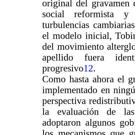
original del gravamen 
social reformista y
turbulencias cambiaria
el modelo inicial, Tobi
del movimiento altergl
apellido fuera ide
progresivo
12
.
Como hasta ahora el g
implementado en ningún
perspectiva redistributi
la evaluación de la
adoptaron algunos gobi
los mecanismos que gr