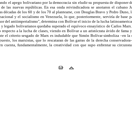
tando el apego bolivariano por la democracia sin eludir su propuesta de disponer de
to de las nuevas repúblicas. En esa onda reivindicadora se anotaron el cubano 
 las décadas de los 60 y de los 70 al plantearse, con Douglas Bravo y Pedro Duno, 
 nacional y el socialismo en Venezuela, lo que, posteriormente, serviría de base p
r del antiimperialismo", determina con Bolívar el inicio de la lucha latinoamerica
d y legado bolivarianos quedaba superado el equívoco ensayístico de Carlos Marx.
 respecto a la lucha de clases, viendo en Bolívar a un aristócrata ávido de fama y
nte el criterio sesgado de Marx es indudable que Simón Bolívar simboliza –en la 
puesto, los marxistas, que lo rescataran de las garras de la derecha conservadora
 en cuenta, fundamentalmente, la creatividad con que supo enfrentar su circunsta