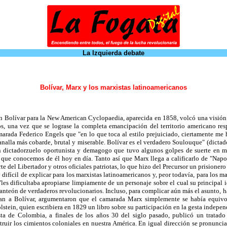
La Izquierda debate
Bolívar, Marx y los marxistas latinoamericanos
n Bolívar para la New American Cyclopaedia, aparecida en 1858, volcó una visión 
os, una vez que se lograse la completa emancipación del territorio americano r
marada Federico Engels que "en lo que toca al estilo prejuiciado, ciertamente me 
canalla más cobarde, brutal y miserable. Bolívar es el verdadero Soulouque" (dicta
 un dictadorzuelo oportunista y demagogo que tuvo algunos golpes de suerte en me
 que conocemos de él hoy en día. Tanto así que Marx llega a calificarlo de "Napol
 del Libertador y otros oficiales patriotas, lo que hizo del Precursor un prisioner
ifícil de explicar para los marxistas latinoamericanos y, peor todavía, para los m
"les dificultaba apropiarse limpiamente de un personaje sobre el cual su principal
panteón de verdaderos revolucionarios. Incluso, para complicar aún más el asunto,
ban a Bolívar, argumentaron que el camarada Marx simplemente se había equivoc
tein, quien escribiera en 1829 un libro sobre su participación en la gesta indepen
ista de Colombia, a finales de los años 30 del siglo pasado, publicó un tratad
truir los cimientos coloniales en nuestra América. En igual dirección se pronuncia