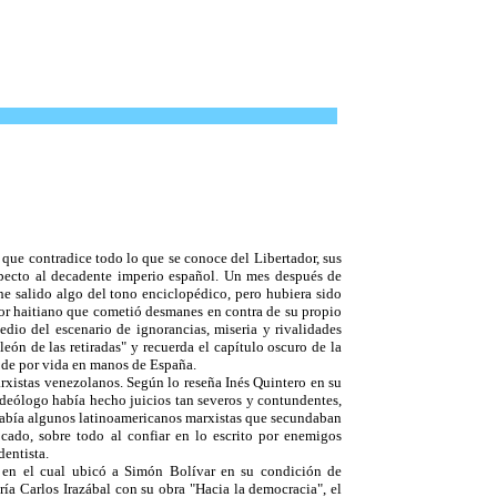
que contradice todo lo que se conoce del Libertador, sus
especto al decadente imperio español. Un mes después de
he salido algo del tono enciclopédico, pero hubiera sido
dor haitiano que cometió desmanes en contra de su propio
dio del escenario de ignorancias, miseria y rivalidades
eón de las retiradas" y recuerda el capítulo oscuro de la
o de por vida en manos de España.
arxistas venezolanos. Según lo reseña Inés Quintero en su
 ideólogo había hecho juicios tan severos y contundentes,
 había algunos latinoamericanos marxistas que secundaban
ado, sobre todo al confiar en lo escrito por enemigos
dentista.
o en el cual ubicó a Simón Bolívar en su condición de
ría Carlos Irazábal con su obra "Hacia la democracia", el