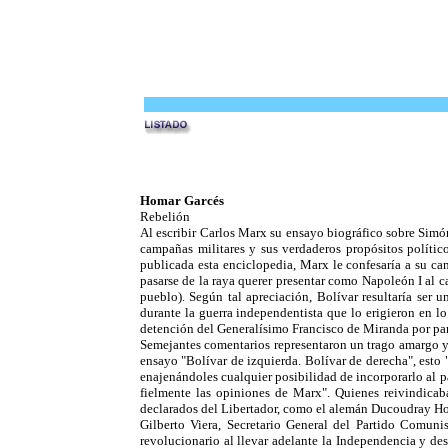
Homar Garcés
Rebelión
Al escribir Carlos Marx su ensayo biográfico sobre Simó
campañas militares y sus verdaderos propósitos polític
publicada esta enciclopedia, Marx le confesaría a su ca
pasarse de la raya querer presentar como Napoleón I al 
pueblo). Según tal apreciación, Bolívar resultaría ser
durante la guerra independentista que lo erigieron en lo
detención del Generalísimo Francisco de Miranda por parte
Semejantes comentarios representaron un trago amargo y d
ensayo "Bolívar de izquierda. Bolívar de derecha", esto 
enajenándoles cualquier posibilidad de incorporarlo al 
fielmente las opiniones de Marx". Quienes reivindica
declarados del Libertador, como el alemán Ducoudray Hols
Gilberto Viera, Secretario General del Partido Comun
revolucionario al llevar adelante la Independencia y des