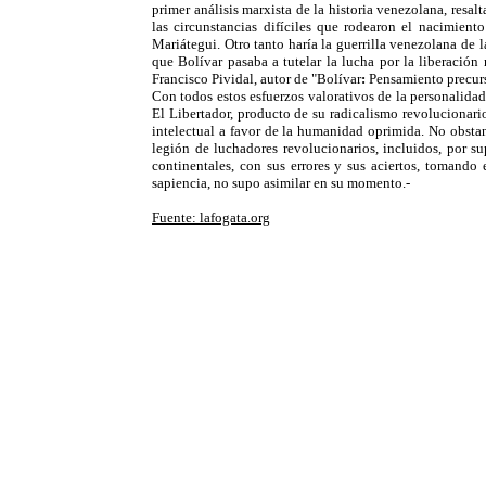
primer análisis marxista de la historia venezolana, resal
las circunstancias difíciles que rodearon el nacimien
Mariátegui. Otro tanto haría la guerrilla venezolana de
que Bolívar pasaba a tutelar la lucha por la liberación
Francisco Pividal, autor de "Bolívar
:
Pensamiento precurso
Con todos estos esfuerzos valorativos de la personalida
El Libertador, producto de su radicalismo revolucionario
intelectual a favor de la humanidad oprimida. No obsta
legión de luchadores revolucionarios, incluidos, por su
continentales, con sus errores y sus aciertos, tomando
sapiencia, no supo asimilar en su momento.-
Fuente: lafogata.org