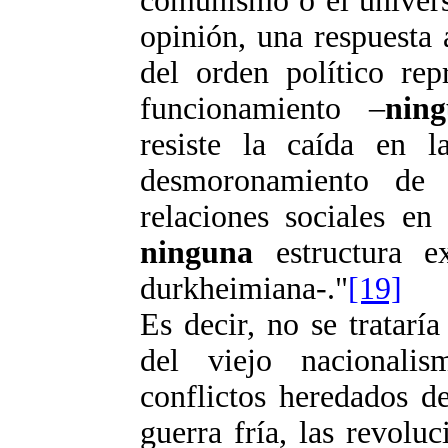
comunismo o el univers
opinión, una respuesta 
del orden político rep
funcionamiento –
nin
resiste la caída en l
desmoronamiento de l
relaciones sociales e
ninguna
estructura ex
durkheimiana-."
[19]
Es decir, no se trataría
del viejo nacionalis
conflictos heredados d
guerra fría, las revoluc