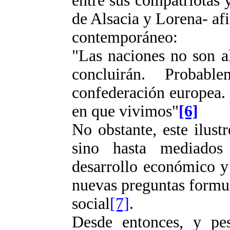
entre sus compatriotas 
de Alsacia y Lorena- afi
contemporáneo:
"Las naciones no son a
concluirán. Probabl
confederación europea. P
en que vivimos"
[6]
No obstante, este ilust
sino hasta mediado
desarrollo económico y
nuevas preguntas formula
social
[7]
.
Desde entonces, y pes