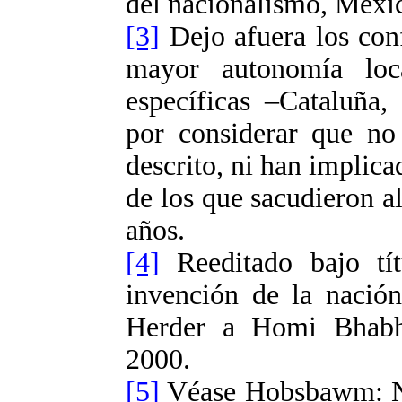
del nacionalismo, Méxi
[3]
Dejo afuera los con
mayor autonomía loc
específicas –Cataluña,
por considerar que no
descrito, ni han implica
de los que sacudieron a
años.
[4]
Reeditado bajo tí
invención de la nación
Herder a Homi Bhabha
2000.
[5]
Véase Hobsbawm: Na