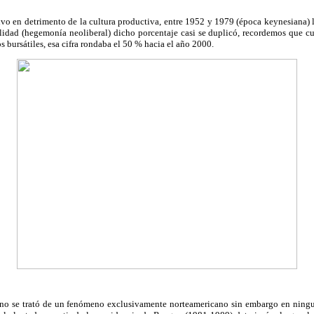
o en detrimento de la cultura productiva, entre 1952 y 1979 (época keynesiana) l
alidad (hegemonía neoliberal) dicho porcentaje casi se duplicó, recordemos que c
bursátiles, esa cifra rondaba el 50 % hacia el año 2000.
s, no se trató de un fenómeno exclusivamente norteamericano sin embargo en ningu