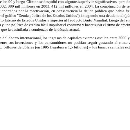
e los 90 y luego Clinton se despidió con algunos superávits significativos, pero de
2002, 380 mil millones en 2003, 412 mil millones en 2004. La combinación de reco
 aportados por la reactivación, en consecuencia la deuda pública que había fre
r el gráfico "Deuda pública de los Estados Unidos"), integrando una deuda total (púb
Bruto Interno de Estados Unidos y superior al Producto Bruto Mundial. Luego del 
és y una política de crédito fácil impulsar el consumo y hacer subir el ritmo de creci
que la desinflada a comienzos de la década actual.
l ahorro internacional, los ingresos de capitales externos oscilan entre 2000 y 
stener sus inversiones y los consumidores no podrían seguir gastando al ritmo 
5 billones de dólares (en 1995 llegaban a 1,5 billones) y los bancos centrales e