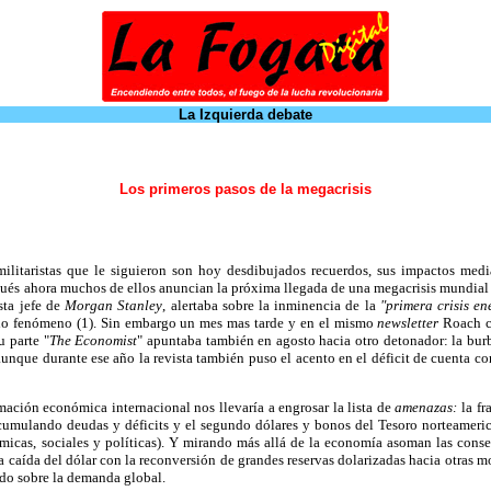
La Izquierda debate
Los primeros pasos de la megacrisis
 militaristas que le siguieron son hoy desdibujados recuerdos, sus impactos me
gués ahora muchos de ellos anuncian la próxima llegada de una megacrisis mundial
ta jefe de
Morgan Stanley
, alertaba sobre la inminencia de la
"primera crisis en
cho fenómeno (1). Sin embargo un mes mas tarde y en el mismo
newsletter
Roach co
u parte "
The Economist
" apuntaba también en agosto hacia otro detonador: la bur
unque durante ese año la revista también puso el acento en el déficit de cuenta corr
rmación económica internacional nos llevaría a engrosar la lista de
amenazas:
la fr
cumulando deudas y déficits y el segundo dólares y bonos del Tesoro norteameri
micas, sociales y políticas). Y mirando más allá de la economía asoman las conse
 caída del dólar con la reconversión de grandes reservas dolarizadas hacia otras m
do sobre la demanda global.