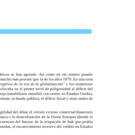
diáticos se han agotado. Así como en ese remoto pasado
 mucho más potente que la de los años 1970. En una nota
ergética de la era de la globalización"
y los numerosos
locaba en el primer nivel de peligrosidad al déficit del
buja inmobiliaria mundial con centro en Estados Unidos,
iente, la deuda publica, el déficit fiscal y otros males de
agilidad del dólar, el circulo vicioso comercial-financiero
cano) o la desaceleración de la Unión Europea (donde el
cuencias del fracaso de la ocupación de Irak que podría
onedas, el encarecimiento recesivo del crédito en Estados