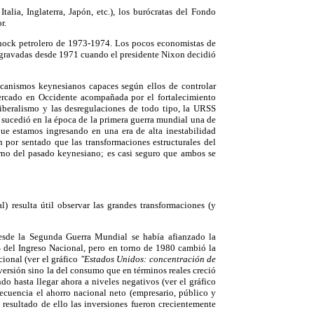
alia, Inglaterra, Japón, etc.), los burócratas del Fondo
r.
 shock petrolero de 1973-1974. Los pocos economistas de
agravadas desde 1971 cuando el presidente Nixon decidió
canismos keynesianos capaces según ellos de controlar
 mercado en Occidente acompañada por el fortalecimiento
liberalismo y las desregulaciones de todo tipo, la URSS
r sucedió en la época de la primera guerra mundial una de
que estamos ingresando en una era de alta inestabilidad
 por sentado que las transformaciones estructurales del
orno del pasado keynesiano; es casi seguro que ambos se
resulta útil observar las grandes transformaciones (y
Desde la Segunda Guerra Mundial se había afianzado la
 del Ingreso Nacional, pero en torno de 1980 cambió la
ional (ver el gráfico
"Estados Unidos: concentración de
nversión sino la del consumo que en términos reales creció
o hasta llegar ahora a niveles negativos (ver el gráfico
ecuencia el ahorro nacional neto (empresario, público y
esultado de ello las inversiones fueron crecientemente