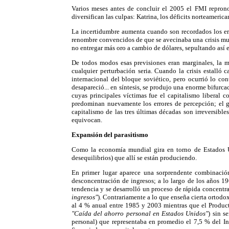
Varios meses antes de concluir el 2005 el FMI repronost
diversifican las culpas: Katrina, los déficits norteamerica
La incertidumbre aumenta cuando son recordados los err
renombre convencidos de que se avecinaba una crisis mu
no entregar más oro a cambio de dólares, sepultando así
De todos modos esas previsiones eran marginales, la 
cualquier perturbación seria. Cuando la crisis estalló
internacional del bloque soviético, pero ocurrió lo con
desapareció... en síntesis, se produjo una enorme bifurc
cuyas principales víctimas fue el capitalismo liberal 
predominan nuevamente los errores de percepción; el 
capitalismo de las tres últimas décadas son irreversibl
equivocan.
Expansión del parasitismo
Como la economía mundial gira en torno de Estados Un
desequilibrios) que allí se están produciendo.
En primer lugar aparece una sorprendente combinación
desconcentración de ingresos; a lo largo de los años 
tendencia y se desarrolló un proceso de rápida concentr
ingresos"
). Contrariamente a lo que enseña cierta ortodo
al 4 % anual entre 1985 y 2003 mientras que el Producto
"Caída del ahorro personal en Estados Unidos"
) sin s
personal) que representaba en promedio el 7,5 % del I