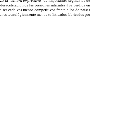
azo la
"cultura empresaria"
de importantes segmentos de
esaceleración de las presiones salariales) fue perdida en
 ser cada ves menos competitivos frente a los de países
ienes tecnológicamente menos sofisticados fabricados por