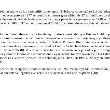
ión incesante de los desequilibrios externos. El balance comercial se fue degradan
 modestas pero en 1977 se produjo el primer gran déficit de 27 mil millones de d
es durante el resto de la década y en la mayor parte de la siguiente y en 1998 sa
 en el 2003, 617 mil millones en el 2004 (6), arrastrando en su caída al balance d
.
rior contrarrestaban en parte los desequilibrios comerciales que Estados Unidos 
ueron transformando en activos norteamericanos en manos extranjeras que produjer
estadounidenses equivalían a cerca del 11 % de su Producto Bruto Interno y a comie
los activos de extranjeros en los Estados Unidos. Si también los comparamos co
8 % en 2005 (8): dos dólares en activos norteamericanos poseídos por extranjer
y egresos de fondos de esas inversiones sigue siendo todavía favorable a los Esta
iones en el exterior, pero en 1980 había bajado al 40 %, en 1992 al 22 % y en 2004 
r").
ependencia energética, desde comienzos de los 1970 viene cayendo la extracción i
 que estaría llegando a su cenit lo que acelera la suba de los precios (10).