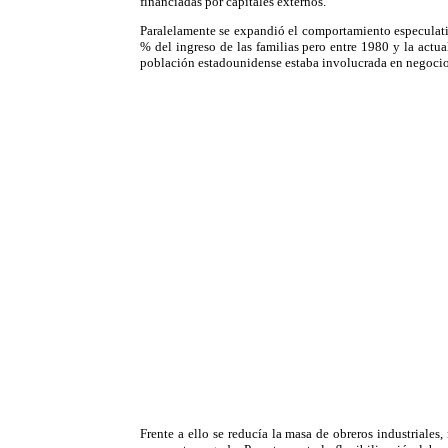
financiadas por capitales externos.
Paralelamente se expandió el comportamiento especulativ
% del ingreso de las familias pero entre 1980 y la actu
población estadounidense estaba involucrada en negocios 
Frente a ello se reducía la masa de obreros industriale