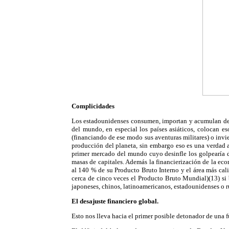
Complicidades
Los estadounidenses consumen, importan y acumulan deud
del mundo, en especial los países asiáticos, colocan es
(financiando de ese modo sus aventuras militares) o invie
producción del planeta, sin embargo eso es una verdad a
primer mercado del mundo cuyo desinfle los golpearía d
masas de capitales. Además la financierización de la ec
al 140 % de su Producto Bruto Interno y el área más cal
cerca de cinco veces el Producto Bruto Mundial)(13) si
japoneses, chinos, latinoamericanos, estadounidenses o r
El desajuste financiero global.
Esto nos lleva hacia el primer posible detonador de una f