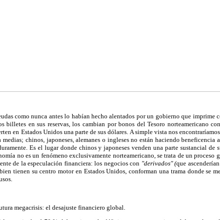
as como nunca antes lo habían hecho alentados por un gobierno que imprime cerc
os billetes en sus reservas, los cambian por bonos del Tesoro norteamericano cont
rten en Estados Unidos una parte de sus dólares. A simple vista nos encontraríamos
 medias; chinos, japoneses, alemanes o ingleses no están haciendo beneficencia a
uramente. Es el lugar donde chinos y japoneses venden una parte sustancial de 
onomía no es un fenómeno exclusivamente norteamericano, se trata de un proceso g
iente de la especulación financiera: los negocios con
"derivados" (
que ascenderían 
 bien tienen su centro motor en Estados Unidos, conforman una trama donde se m
usos.
utura megacrisis: el desajuste financiero global.