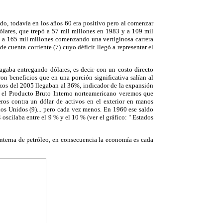
do, todavía en los años 60 era positivo pero al comenzar
ólares, que trepó a 57 mil millones en 1983 y a 109 mil
ltó a 165 mil millones comenzando una vertiginosa carrera
e cuenta corriente (7) cuyo déficit llegó a representar el
pagaba entregando dólares, es decir con un costo directo
on beneficios que en una porción significativa salían al
nzos del 2005 llegaban al 36%, indicador de la expansión
n el Producto Bruto Interno norteamericano veremos que
os contra un dólar de activos en el exterior en manos
dos Unidos (9)... pero cada vez menos. En 1960 ese saldo
oscilaba entre el 9 % y el 10 % (ver el gráfico: " Estados
nterna de petróleo, en consecuencia la economía es cada