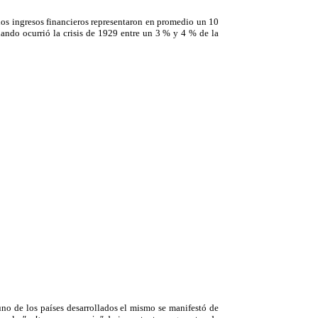
os ingresos financieros representaron en promedio un 10
uando ocurrió la crisis de 1929 entre un 3 % y 4 % de la
no de los países desarrollados el mismo se manifestó de