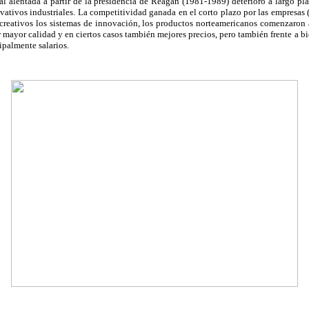
ral alentada a partir de la presidencia de Reagan (1981-1989) deterioró a largo pl
ativos industriales. La competitividad ganada en el corto plazo por las empresas (d
creativos los sistemas de innovación, los productos norteamericanos comenzaron a
mayor calidad y en ciertos casos también mejores precios, pero también frente a b
palmente salarios.