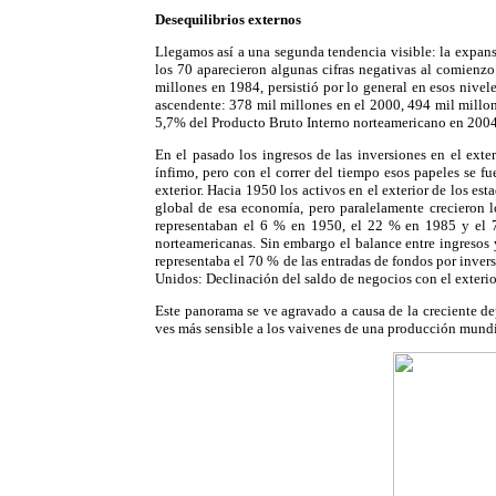
Desequilibrios externos
Llegamos así a una segunda tendencia visible: la expans
los 70 aparecieron algunas cifras negativas al comienzo
millones en 1984, persistió por lo general en esos nivel
ascendente: 378 mil millones en el 2000, 494 mil millones
5,7% del Producto Bruto Interno norteamericano en 2004
En el pasado los ingresos de las inversiones en el exte
ínfimo, pero con el correr del tiempo esos papeles se f
exterior. Hacia 1950 los activos en el exterior de los 
global de esa economía, pero paralelamente crecieron 
representaban el 6 % en 1950, el 22 % en 1985 y el 7
norteamericanas. Sin embargo el balance entre ingresos 
representaba el 70 % de las entradas de fondos por invers
Unidos: Declinación del saldo de negocios con el exterio
Este panorama se ve agravado a causa de la creciente d
ves más sensible a los vaivenes de una producción mundial