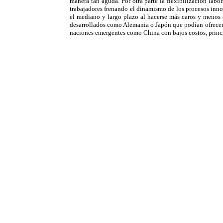
manera tan aguda. Por otra parte la flexibilización labo
trabajadores frenando el dinamismo de los procesos innov
el mediano y largo plazo al hacerse más caros y menos 
desarrollados como Alemania o Japón que podían ofrecer 
naciones emergentes como China con bajos costos, princi