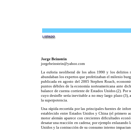
Jorge Beinstein
jorgebeinstein@yahoo.com
La euforia neoliberal de los años 1990 y los delirios
abundaban los expertos que profetizaban el milenio bur
publicada en agosto del 2005 Stephen Roach, economis
puntos débiles de la economía norteamericana ante di
balance de cuenta corriente de Estados Unidos (2).
Por s
cuyo desinfle sería inevitable a no muy largo plazo (3), a
la superpotencia.
Una rápida recorrida por las principales fuentes de info
establecido entre Estados Unidos y China (el primero a
motor alemán aparece con crecientes dificultades econó
desatar una reacción en cadena; por ejemplo enlazando la
Unidos y la contracción de su consumo interno impactan