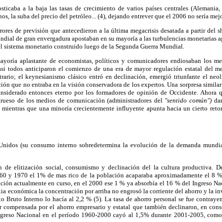
icaba a la baja las tasas de crecimiento de varios países centrales (Alemania, It
nos, la suba del precio del petróleo... (4), dejando entrever que el 2006 no sería mejo
ores de previsión que antecedieron a la última megacrisis desatada a partir del
ndial de gran envergadura apostaban en su mayoría a las turbulencias monetarias 
 el sistema monetario construido luego de la Segunda Guerra Mundial.
mayoría aplastante de economistas, políticos y comunicadores endiosaban los me
 casi todos anticiparon el comienzo de una era de mayor regulación estatal del
trario; el keynesianismo clásico entró en declinación, emergió triunfante el neo
ación que no entraba en la visión conservadora de los expertos. Una sorpresa simila
considerado entonces eterno por los formadores de opinión de Occidente. Ahora 
grueso de los medios de comunicación (administradores del
"sentido común")
dan
es mientras que una minoría crecientemente influyente apunta hacia un cierto ret
idos (su consumo interno sobredetermina la evolución de la demanda mundial) 
 de elitización social, consumismo y declinación del la cultura productiva. 
1960 y 1970 el 1% de mas rico de la población acaparaba aproximadamente el 8 %
ación actualmente en curso, en el 2000 ese 1 % ya absorbía el 16 % del Ingreso Nac
xia económica la concentración por arriba no engrosó la corriente del ahorro y la i
 Bruto Interno lo hacía al 2,2 % (5). La tasa de ahorro personal se fue contrayend
er compensada por el ahorro empresario y estatal que también declinaron, en cons
ngreso Nacional en el período 1960-2000 cayó al 1,5% durante 2001-2005, como r