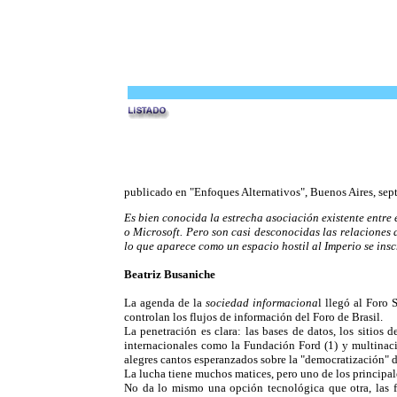
publicado en "Enfoques Alternativos", Buenos Aires, sep
Es bien conocida la estrecha asociación existente entre
o Microsoft. Pero son casi desconocidas las relaciones
lo que aparece como un espacio hostil al Imperio se ins
Beatriz Busaniche
La agenda de la
sociedad informaciona
l llegó al Foro 
controlan los flujos de información del Foro de Brasil.
La penetración es clara: las bases de datos, los sitios 
internacionales como la Fundación Ford (1) y multina
alegres cantos esperanzados sobre la "democratización" d
La lucha tiene muchos matices, pero uno de los principale
No da lo mismo una opción tecnológica que otra, las fo