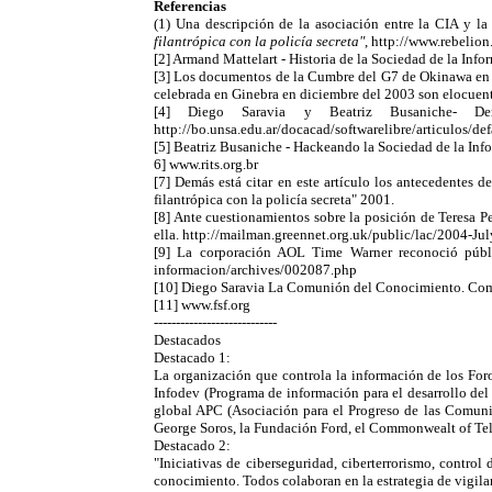
Referencias
(1) Una descripción de la asociación entre la CIA y l
filantrópica con la policía secreta"
, http://www.rebelion
[2] Armand Mattelart - Historia de la Sociedad de la In
[3] Los documentos de la Cumbre del G7 de Okinawa en 
celebrada en Ginebra en diciembre del 2003 son elocuent
[4] Diego Saravia y Beatriz Busaniche- Dem
http://bo.unsa.edu.ar/docacad/softwarelibre/articulos/de
[5] Beatriz Busaniche - Hackeando la Sociedad de la Info
6] www.rits.org.br
[7] Demás está citar en este artículo los antecedente
filantrópica con la policía secreta" 2001.
[8] Ante cuestionamientos sobre la posición de Teresa 
ella. http://mailman.greennet.org.uk/public/lac/2004-J
[9] La corporación AOL Time Warner reconoció públic
informacion/archives/002087.php
[10] Diego Saravia La Comunión del Conocimiento. Comun
[11] www.fsf.org
----------------------------
Destacados
Destacado 1:
La organización que controla la información de los Foro
Infodev (Programa de información para el desarrollo del
global APC (Asociación para el Progreso de las Comunic
George Soros, la Fundación Ford, el Commonwealt of Te
Destacado 2:
"Iniciativas de ciberseguridad, ciberterrorismo, contr
conocimiento. Todos colaboran en la estrategia de vigil