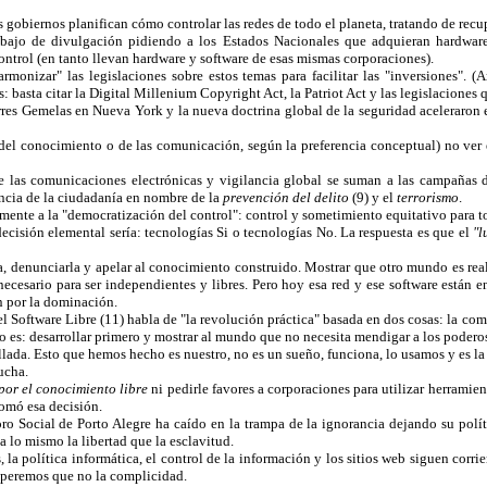
s gobiernos planifican cómo controlar las redes de todo el planeta, tratando de rec
abajo de divulgación pidiendo a los Estados Nacionales que adquieran hardware 
ntrol (en tanto llevan hardware y software de esas mismas corporaciones).
monizar" las legislaciones sobre estos temas para facilitar las "inversiones". (
 basta citar la Digital Millenium Copyright Act, la Patriot Act y las legislaciones 
rres Gemelas en Nueva York y la nueva doctrina global de la seguridad aceleraron 
 del conocimiento o de las comunicación, según la preferencia conceptual) no ver e
l de las comunicaciones electrónicas y vigilancia global se suman a las campaña
ancia de la ciudadanía en nombre de la
prevención del delito
(9) y el
terrorismo
.
lmente a la "democratización del control": control y sometimiento equitativo para t
decisión elemental sería: tecnologías Si o tecnologías No. La respuesta es que el
"l
ia, denunciarla y apelar al conocimiento construido. Mostrar que otro mundo es real
ecesario para ser independientes y libres. Pero hoy esa red y ese software están e
 por la dominación.
 Software Libre (11) habla de "la revolución práctica" basada en dos cosas: la com
o es: desarrollar primero y mostrar al mundo que no necesita mendigar a los poderos
ollada. Esto que hemos hecho es nuestro, no es un sueño, funciona, lo usamos y es l
ucha.
or el conocimiento libre
ni pedirle favores a corporaciones para utilizar herrami
tomó esa decisión.
ro Social de Porto Alegre ha caído en la trampa de la ignorancia dejando su polí
a lo mismo la libertad que la esclavitud.
 la política informática, el control de la información y los sitios web siguen corr
esperemos que no la complicidad.