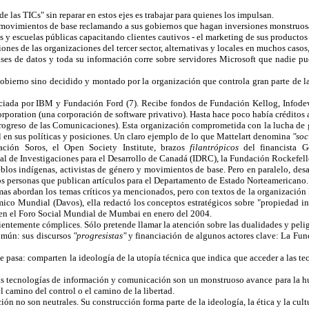
las TICs" sin reparar en estos ejes es trabajar para quienes los impulsan.
movimientos de base reclamando a sus gobiernos que hagan inversiones monstruos
 y escuelas públicas capacitando clientes cautivos - el marketing de sus productos
nes de las organizaciones del tercer sector, alternativas y locales en muchos casos
ases de datos y toda su información corre sobre servidores Microsoft que nadie pu
bierno sino decidido y montado por la organización que controla gran parte de la 
anciada por IBM y Fundación Ford (7). Recibe fondos de Fundación Kellog, Infode
oration (una corporación de software privativo). Hasta hace poco había créditos a l
Progreso de las Comunicaciones). Esta organización comprometida con la lucha de 
l en sus políticas y posiciones. Un claro ejemplo de lo que Mattelart denomina
"soc
ación Soros, el Open Society Institute, brazos
filantrópicos
del financista G
al de Investigaciones para el Desarrollo de Canadá (IDRC), la Fundación Rockefel
 indígenas, activistas de género y movimientos de base. Pero en paralelo, desarr
itos personas que publican artículos para el Departamento de Estado Norteamericano.
mas abordan los temas críticos ya mencionados, pero con textos de la organización B
co Mundial (Davos), ella redactó los conceptos estratégicos sobre "propiedad int
 en el Foro Social Mundial de Mumbai en enero del 2004.
ientemente cómplices. Sólo pretende llamar la atención sobre las dualidades y peli
omún: sus discursos
"progresistas"
y financiación de algunos actores clave: La Fun
ue pasa: comparten la ideología de la utopía técnica que indica que acceder a las t
las tecnologías de información y comunicación son un monstruoso avance para la h
l camino del control o el camino de la libertad.
ón no son neutrales. Su construcción forma parte de la ideología, la ética y la cul