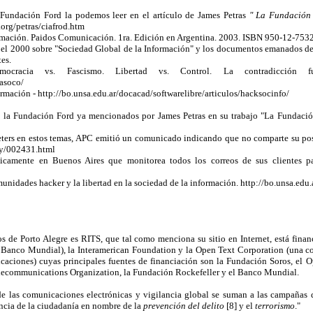
a Fundación Ford la podemos leer en el artículo de James Petras
" La Fundación
.org/petras/ciafrod.htm
formación. Paidos Comunicación. 1ra. Edición en Argentina. 2003. ISBN 950-12-753
el 2000 sobre "Sociedad Global de la Información" y los documentos emanados de
es.
ocracia vs. Fascismo. Libertad vs. Control. La contradicción f
fasoco/
rmación - http://bo.unsa.edu.ar/docacad/softwarelibre/articulos/hacksocinfo/
s de la Fundación Ford ya mencionados por James Petras en su trabajo "La Fundac
Peters en estos temas, APC emitió un comunicado indicando que no comparte su pos
uly/002431.html
amente en Buenos Aires que monitorea todos los correos de sus clientes para 
idades hacker y la libertad en la sociedad de la información. http://bo.unsa.edu
s de Porto Alegre es RITS, que tal como menciona su sitio en Internet, está fina
 Banco Mundial), la Interamerican Foundation y la Open Text Corporation (una cor
aciones) cuyas principales fuentes de financiación son la Fundación Soros, el O
lecommunications Organization, la Fundación Rockefeller y el Banco Mundial.
ol de las comunicaciones electrónicas y vigilancia global se suman a las campaña
ancia de la ciudadanía en nombre de la
prevención del delito
[8] y el
terrorismo
."