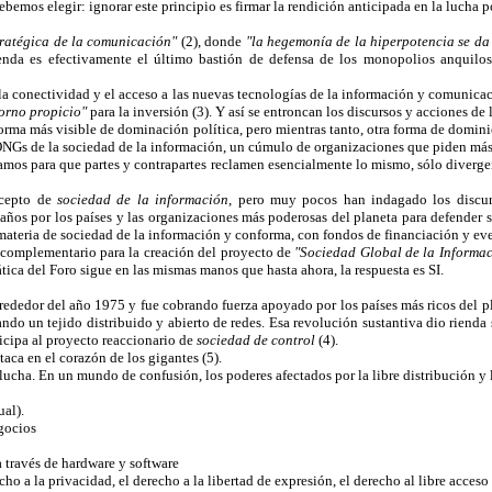
emos elegir: ignorar este principio es firmar la rendición anticipada en la lucha 
tratégica de la comunicación"
(2), donde
"la hegemonía de la hiperpotencia se da 
enda es efectivamente el último bastión de defensa de los monopolios anquilos
la conectividad y el acceso a las nuevas tecnologías de la información y comunica
orno propicio"
para la inversión (3). Y así se entroncan los discursos y acciones de l
forma más visible de dominación política, pero mientras tanto, otra forma de domin
s ONGs de la sociedad de la información, un cúmulo de organizaciones que piden má
amos para que partes y contrapartes reclamen esencialmente lo mismo, sólo diverge
ncepto de
sociedad de la información
, pero muy pocos han indagado los discu
ños por los países y las organizaciones más poderosas del planeta para defender s
ateria de sociedad de la información y conforma, con fondos de financiación y ev
 complementario para la creación del proyecto de
"Sociedad Global de la Informa
ica del Foro sigue en las mismas manos que hasta ahora, la respuesta es SI.
rededor del año 1975 y fue cobrando fuerza apoyado por los países más ricos del pla
ndo un tejido distribuido y abierto de redes. Esa revolución sustantiva dio rienda s
icipa al proyecto reaccionario de
sociedad de control
(4).
aca en el corazón de los gigantes (5).
ucha. En un mundo de confusión, los poderes afectados por la libre distribución y la
ual).
gocios
 través de hardware y software
o a la privacidad, el derecho a la libertad de expresión, el derecho al libre acceso