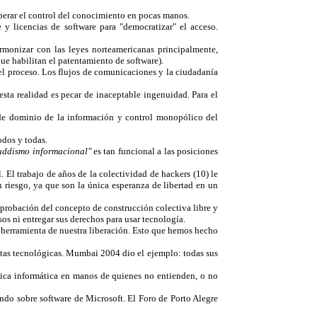
uperar el control del conocimiento en pocas manos.
y licencias de software para "democratizar" el acceso.
Armonizar con las leyes norteamericanas principalmente,
que habilitan el patentamiento de software).
el proceso. Los flujos de comunicaciones y la ciudadanía
sta realidad es pecar de inaceptable ingenuidad. Para el
s de dominio de la información y control monopólico del
odos y todas.
uddismo informacional"
es tan funcional a las posiciones
. El trabajo de años de la colectividad de hackers (10) le
n riesgo, ya que son la única esperanza de libertad en un
probación del concepto de construcción colectiva libre y
os ni entregar sus derechos para usar tecnología.
a herramienta de nuestra liberación. Esto que hemos hecho
entas tecnológicas. Mumbai 2004 dio el ejemplo: todas sus
tica informática en manos de quienes no entienden, o no
iendo sobre software de Microsoft. El Foro de Porto Alegre