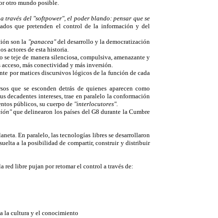
por otro mundo posible.
a través del "softpower", el poder blando: pensar que se
ados que pretenden el control de la información y del
ción son la
"panacea"
del desarrollo y la democratización
os actores de esta historia.
io se teje de manera silenciosa, compulsiva, amenazante y
s acceso, más conectividad y más inversión.
nte por matices discursivos lógicos de la función de cada
rsos que se esconden detrás de quienes aparecen como
us decadentes intereses, trae en paralelo la conformación
entos públicos, su cuerpo de
"interlocutores"
.
ción"
que delinearon los países del G8 durante la Cumbre
neta. En paralelo, las tecnologías libres se desarrollaron
uelta a la posibilidad de compartir, construir y distribuir
 red libre pujan por retomar el control a través de:
 a la cultura y el conocimiento