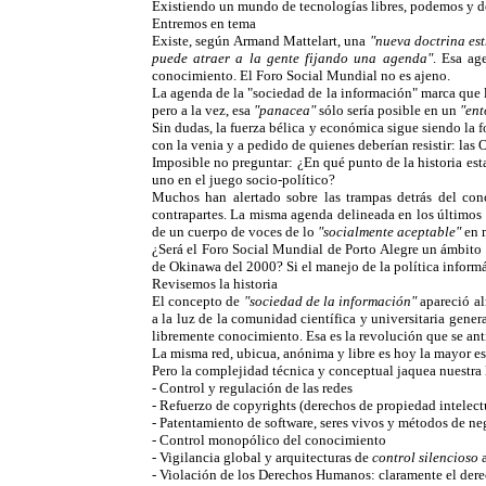
Existiendo un mundo de tecnologías libres, podemos y deb
Entremos en tema
Existe, según Armand Mattelart, una
"nueva doctrina es
puede atraer a la gente fijando una agenda"
. Esa ag
conocimiento. El Foro Social Mundial no es ajeno.
La agenda de la "sociedad de la información" marca que 
pero a la vez, esa
"panacea"
sólo sería posible en un
"ent
Sin dudas, la fuerza bélica y económica sigue siendo la 
con la venia y a pedido de quienes deberían resistir: la
Imposible no preguntar: ¿En qué punto de la historia est
uno en el juego socio-político?
Muchos han alertado sobre las trampas detrás del co
contrapartes. La misma agenda delineada en los últimos a
de un cuerpo de voces de lo
"socialmente aceptable"
en m
¿Será el Foro Social Mundial de Porto Alegre un ámbito
de Okinawa del 2000? Si el manejo de la política informát
Revisemos la historia
El concepto de
"sociedad de la información"
apareció al
a la luz de la comunidad científica y universitaria genera
libremente conocimiento. Esa es la revolución que se ant
La misma red, ubicua, anónima y libre es hoy la mayor est
Pero la complejidad técnica y conceptual jaquea nuestra l
- Control y regulación de las redes
- Refuerzo de copyrights (derechos de propiedad intelect
- Patentamiento de software, seres vivos y métodos de ne
- Control monopólico del conocimiento
- Vigilancia global y arquitecturas de
control silencioso
a
- Violación de los Derechos Humanos: claramente el derech