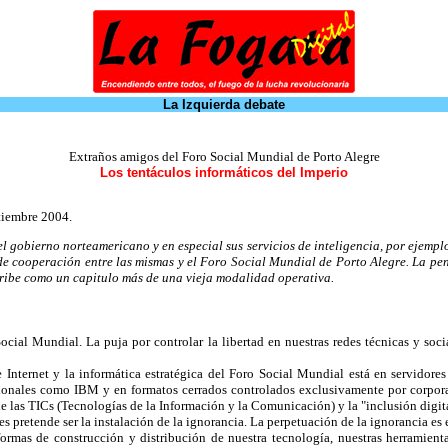
La Izquierda debate
Extraños amigos del Foro Social Mundial de Porto Alegre
Los tentáculos informáticos del Imperio
tiembre 2004.
 el gobierno norteamericano y en especial sus servicios de inteligencia, por ejem
 de cooperación entre las mismas y el Foro Social Mundial de Porto Alegre. La pe
cribe como un capitulo más de una vieja modalidad operativa.
Social Mundial. La puja por controlar la libertad en nuestras redes técnicas y soc
de Internet y la informática estratégica del Foro Social Mundial está en servidor
cionales como IBM y en formatos cerrados controlados exclusivamente por corpor
e las TICs (Tecnologías de la Información y la Comunicación) y la "inclusión digita
s pretende ser la instalación de la ignorancia. La perpetuación de la ignorancia es e
rmas de construcción y distribución de nuestra tecnología, nuestras herramienta