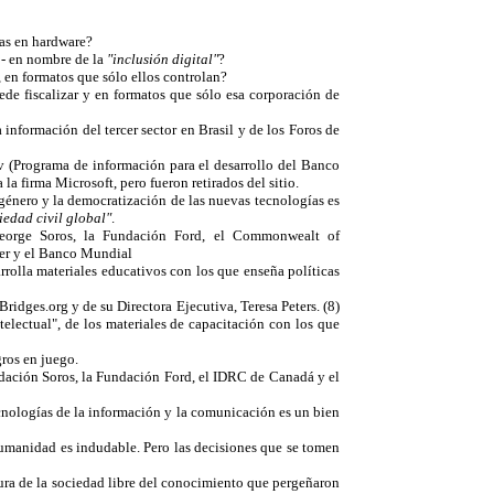
as en hardware?
 - en nombre de la
"inclusión digital"
?
, en formatos que sólo ellos controlan?
ede fiscalizar y en formatos que sólo esa corporación de
información del tercer sector en Brasil y de los Foros de
v (Programa de información para el desarrollo del Banco
a firma Microsoft, pero fueron retirados del sitio.
género y la democratización de las nuevas tecnologías es
iedad civil global"
.
eorge Soros, la Fundación Ford, el Commonwealt of
ler y el Banco Mundial
olla materiales educativos con los que enseña políticas
ridges.org y de su Directora Ejecutiva, Teresa Peters. (8)
electual", de los materiales de capacitación con los que
gros en juego.
dación Soros, la Fundación Ford, el IDRC de Canadá y el
ecnologías de la información y la comunicación es un bien
umanidad es indudable. Pero las decisiones que se tomen
tura de la sociedad libre del conocimiento que pergeñaron