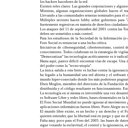
los hackers hacedores de la red.
Existen roles claros: Las grandes corporaciones y alguno
Mientras, algunas organizaciones globales hacen el tr
Llevando a las comunidades remotas terminales para el co
Múltiples sectores hacen lobby sobre gobiernos para "ar
fuertemente regresivas en materia de derechos ciudadanos:
Los ataques del 11 de septiembre del 2001 contra las To
deben ser sometidos a más control.
Para los estudiosos de la Sociedad de la Información (o
Foro Social es renunciar a una lucha crítica.
Iniciativas de ciberseguridad, ciberterrorismo, contro
conocimiento. Todos colaboran en la estrategia de vigil
"Democratizar" las tecnologías acríticamente es ir radica
Hasta aquí, parece difícil encontrar vías de escape. Una 
del poder como la "tecno-utopía".
La única salida a este brete es luchar contra la ignoranc
ha legado a la humanidad una red abierta y el software n
mundo hiper-conectado donde los más poderosos pugnan
Eben Moglen, miembro del directorio de la Fundación del
distribuida y el código resultante en funcionamiento. Est
La tecnología en si misma es irreversible una vez desarr
es Software Libre y redes libres, bases elementales en la l
El Foro Social Mundial no puede ignorar al
movimiento p
aplicaciones informáticas fueron libres. Porto Alegre no 
El mundo libre existe, es un hecho y un derecho y el Fo
quieren entender, que la libertad está en juego y que no d
Falta muy poco para el Foro del 2005: las bases de datos,
sigue votando la esclavitud, el control y la ignorancia, 