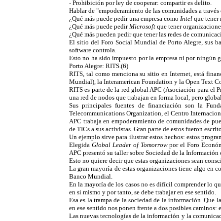
- Prohibición por ley de cooperar: compartir es delito.
Hablar de "empoderamiento de las comunidades a través de 
¿Qué más puede pedir una empresa como
Intel
que tener 
¿Qué más puede pedir
Microsoft
que tener organizaciones
¿Qué más pueden pedir que tener las redes de comunicacio
El sitio del Foro Social Mundial de Porto Alegre, sus b
software controla.
Esto no ha sido impuesto por la empresa ni por ningún go
Porto Alegre: RITS.(6)
RITS, tal como menciona su sitio en Internet, está fin
Mundial), la Interamerican Foundation y la Open Text Corp
RITS es parte de la red global APC (Asociación para el 
una red de nodos que trabajan en forma local, pero globa
Sus principales fuentes de financiación son la Fund
Telecommunications Organization, el Centro Internacion
APC trabaja en empoderamiento de comunidades de pueblos
de TICs a sus activistas. Gran parte de estos fueron escr
Un ejemplo sirve para ilustrar estos hechos: estos progra
Elegida
Global Leader of Tomorrow
por el Foro Económi
APC presentó su taller sobre Sociedad de la Información
Esto no quiere decir que estas organizaciones sean consc
La gran mayoría de estas organizaciones tiene algo en c
Banco Mundial.
En la mayoría de los casos no es difícil comprender lo q
en si mismo y por tanto, se debe trabajar en ese sentido.
Esa es la trampa de la sociedad de la información. Que 
en ese sentido nos ponen frente a dos posibles caminos: e
Las nuevas tecnologías de la información y la comunicaci