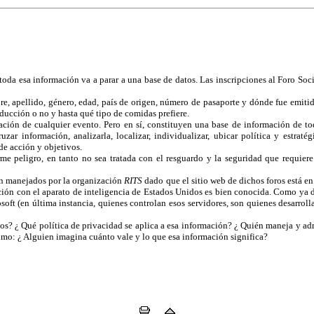
toda esa información va a parar a una base de datos. Las inscripciones al Foro So
, apellido, género, edad, país de origen, número de pasaporte y dónde fue emitid
aducción o no y hasta qué tipo de comidas prefiere.
zación de cualquier evento. Pero en sí, constituyen una base de información de to
ar información, analizarla, localizar, individualizar, ubicar política y estraté
de acción y objetivos.
e peligro, en tanto no sea tratada con el resguardo y la seguridad que requiere i
son manejados por la organización
RITS
dado que el sitio web de dichos foros está e
ión con el aparato de inteligencia de Estados Unidos es bien conocida. Como ya di
ft (en última instancia, quienes controlan esos servidores, son quienes desarrolla
s? ¿ Qué política de privacidad se aplica a esa información? ¿ Quién maneja y ad
mo: ¿ Alguien imagina cuánto vale y lo que esa información significa?