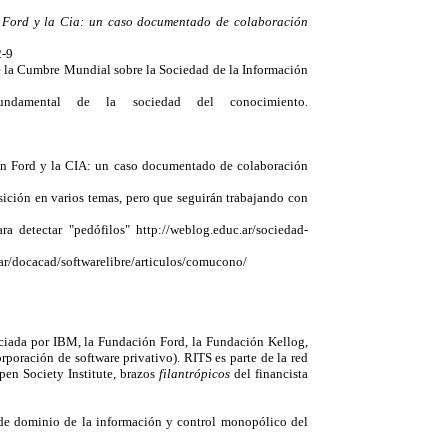
 Ford y la Cia: un caso documentado de colaboración
2-9
 la Cumbre Mundial sobre la Sociedad de la Información
undamental de la sociedad del conocimiento.
ión Ford y la CIA: un caso documentado de colaboración
ición en varios temas, pero que seguirán trabajando con
detectar "pedófilos" http://weblog.educ.ar/sociedad-
.ar/docacad/softwarelibre/articulos/comucono/
nciada por IBM, la Fundación Ford, la Fundación Kellog,
poración de software privativo). RITS es parte de la red
pen Society Institute, brazos
filantrópicos
del financista
s de dominio de la información y control monopólico del