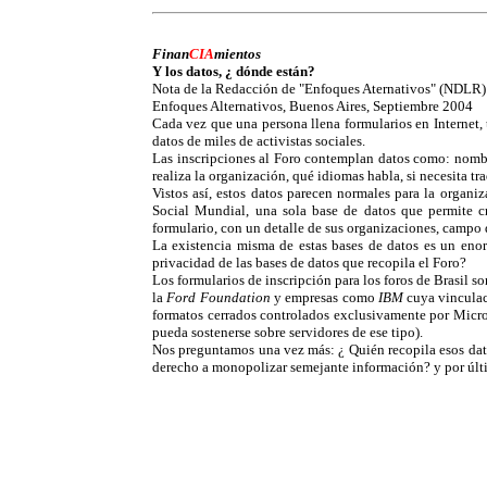
Finan
CIA
mientos
Y los datos, ¿ dónde están?
Nota de la Redacción de "Enfoques Aternativos" (NDLR)
Enfoques Alternativos, Buenos Aires, Septiembre 2004
Cada vez que una persona llena formularios en Internet, 
datos de miles de activistas sociales.
Las inscripciones al Foro contemplan datos como: nombre
realiza la organización, qué idiomas habla, si necesita tr
Vistos así, estos datos parecen normales para la organi
Social Mundial, una sola base de datos que permite cruz
formulario, con un detalle de sus organizaciones, campo 
La existencia misma de estas bases de datos es un enorm
privacidad de las bases de datos que recopila el Foro?
Los formularios de inscripción para los foros de Brasil 
la
Ford Foundation
y empresas como
IBM
cuya vinculac
formatos cerrados controlados exclusivamente por Microso
pueda sostenerse sobre servidores de ese tipo).
Nos preguntamos una vez más: ¿ Quién recopila esos dato
derecho a monopolizar semejante información? y por últi