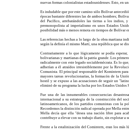
nuevas formas colonialistas estadounidenses. Esto, en un l
Es indudable que por este camino sólo Bolívar antecedi
épocas bastante diferentes las de ambos hombres; Bolívar
del Pacífico, arrebatándoles las tierras a los indios,
premonopolista al imperialismo en unos Estados Unidos
posibilidad más o menos remota en tiempos de Bolívar er
Las referencias hechas a lo largo de la obra martiana in
según la definía el mismo Martí, una república que se dis
Contrariamente a lo que lógicamente se podía esperar,
bolivarianas y martianas de la patria grande. Los primero
radicalmente con este legado socialdemócrata. Es lo que
adherían a él atraídos irresistiblemente por la Revoluc
Comunista. El principal responsable del Komintern para
mayores tareas revolucionarias, la formacón de la Unió
hostil y se expuso a las acusaciones de seguir un "la
eliminó de su programa la lucha por los Estados Unidos S
Fue una de las innumerables consecuencias desastrosa
internacional a su estrategia de la construcción del so
latinoamericanos, de los partidos comunistas con la pol
Recordemos la distinción radical operada por Mella entre 
Mella decía que ella "desea una nación libre para acab
contribuye a elevar con su trabajo diario, sin explotar a
Frente a la estalinización del Comintern, eran los más 