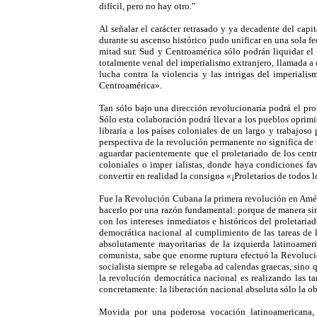
difícil, pero no hay otro."
Al señalar el carácter retrasado y ya decadente del ca
durante su ascenso histórico pudo unificar en una sola fed
mitad sur. Sud y Centroamérica sólo podrán liquidar el 
totalmente venal del imperialismo extranjero, llamada a c
lucha contra la violencia y las intrigas del imperial
Centroamérica».
Tan sólo bajo una dirección revolucionaria podrá el prol
Sólo esta colaboración podrá llevar a los pueblos oprim
libraría a los países coloniales de un largo y trabajoso
perspectiva de la revolución permanente no significa de 
aguardar pacientemente que el proletariado de los centr
coloniales o imper ialistas, donde haya condiciones fav
convertir en realidad la consigna «¡Proletarios de todos l
Fue la Revolución Cubana la primera revolución en Améri
hacerlo por una razón fundamental: porque de manera sim
con los intereses inmediatos e históricos del proletar
democrática nacional al cumplimiento de las tareas de l
absolutamente mayoritarias de la izquierda latinoame
comunista, sabe que enorme ruptura efectuó la Revolució
socialista siempre se relegaba ad calendas graecas, sino 
la revolución democrática nacional es realizando las ta
concretamente: la liberación nacional absoluta sólo la ob
Movida por una poderosa vocación latinoamericana, 