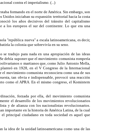
cional contra el imperialismo. (...)
staba formando en el norte de América. Sin embargo, son
 Unidos iniciaban su expansión territorial hacia la costa
conoció los años decisivos del tránsito del capitalismo
e a los europeos el sur del continente. Lo que era una
ola "república nueva" a escala latinoamericana, es decir,
atiría la colonia que sobrevivía en su seno.
o se tradujo para nada en una apropiación de las ideas
ron. Se debía suponer que el movimiento comunista rompería
 bolivarianos o martianos que, como Julio Antonio Mella,
e planteó en 1928, en el V Congreso de la Internacional
que el movimiento comunista reconociera como una de sus
puesta, tan obvia e indispensable, provocó una reacción
iento como el APRA. En el mismo congreso, el Komintern
rdinación, forzada por ella, del movimiento comunista
emente el desarrollo de los movimientos revolucionarios
ista y de alianza con los nacionalistas revolucionarios.
an importante en la historia de América Latina, de la cual
ue el principal ciudadano en toda sociedad es aquel que
ban la idea de la unidad latinoamericana como una de las