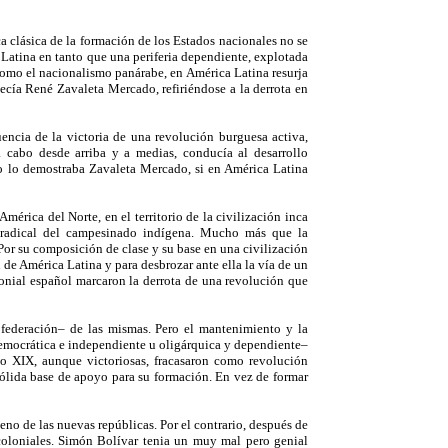
ca clásica de la formación de los Estados nacionales no se
 Latina en tanto que una periferia dependiente, explotada
como el nacionalismo panárabe, en América Latina resurja
ecía René Zavaleta Mercado, refiriéndose a la derrota en
encia de la victoria de una revolución burguesa activa,
cabo desde arriba y a medias, conducía al desarrollo
omo lo demostraba Zavaleta Mercado, si en América Latina
mérica del Norte, en el territorio de la civilización inca
 radical del campesinado indígena. Mucho más que la
or su composición de clase y su base en una civilización
 de América Latina y para desbrozar ante ella la vía de un
lonial español marcaron la derrota de una revolución que
 federación– de las mismas. Pero el mantenimiento y la
democrática e independiente u oligárquica y dependiente–
lo XIX, aunque victoriosas, fracasaron como revolución
ólida base de apoyo para su formación. En vez de formar
eno de las nuevas repúblicas. Por el contrario, después de
coloniales. Simón Bolívar tenia un muy mal pero genial