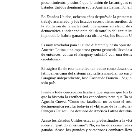
presentimiento: presintió que la unión de las antiguas c
Estados Unidos dominarían sobre América Latina. Por ello
En Estados Unidos, ochenta años después de la primera rev
trabajo asalariado, y los Estados secesionistas sureños, 
la abolición de la esclavitud. Fue apenas en efecto de 
democrática e independiente del desarrollo del capitalis
improbable, habría ganado esta última vía; los Estados U
Es muy revelador para el curso diferente y hasta opuesto
América Latina, una espantosa guerra genocida llevada a 
de entonces, contra el Paraguay culminó con una destru
capitalismo.
El trágico fin de esta tentativa tan audaz como desastro
latinoamericana del sistema capitalista mundial no era 
Paraguay independiente, José Gaspar de Francia–. Segund
solo país.
Frente a toda concepción fatalista que sugiere que los E
que la historia la escriben los vencedores, pero que "la 
Agustín Cueva. "Como ese fatalismo no es sino el rostr
decimonónica resulta todavía el «hijastro de la histori
François Guizot– los destinos de América Latina decidiría 
Acaso los Estados Unidos estaban predestinados a la vict
sobre el "partido americano"? No, en los dos casos nada e
ganaba. Acaso los grandes y victoriosos combates llev