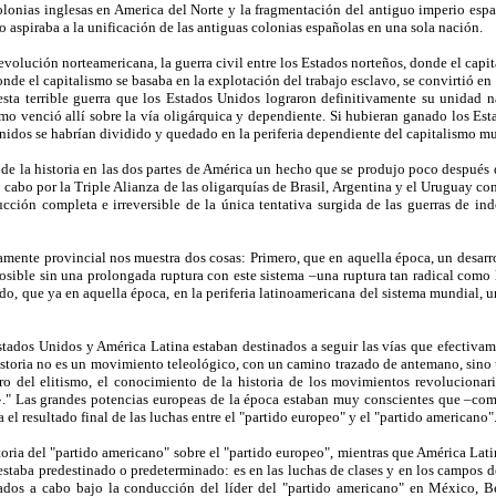
olonias inglesas en America del Norte y la fragmentación del antiguo imperio espa
 aspiraba a la unificación de las antiguas colonias españolas en una sola nación.
olución norteamericana, la guerra civil entre los Estados norteños, donde el capit
donde el capitalismo se basaba en la explotación del trabajo esclavo, se convirtió en
esta terrible guerra que los Estados Unidos lograron definitivamente su unidad n
mo venció allí sobre la vía oligárquica y dependiente. Si hubieran ganado los Esta
nidos se habrían dividido y quedado en la periferia dependiente del capitalismo m
 de la historia en las dos partes de América un hecho que se produjo poco después d
cabo por la Triple Alianza de las oligarquías de Brasil, Argentina y el Uruguay c
cción completa e irreversible de la única tentativa surgida de las guerras de in
samente provincial nos muestra dos cosas: Primero, que en aquella época, un desarro
posible sin una prolongada ruptura con este sistema –una ruptura tan radical como 
o, que ya en aquella época, en la periferia latinoamericana del sistema mundial, u
stados Unidos y América Latina estaban destinados a seguir las vías que efectivame
historia no es un movimiento teleológico, con un camino trazado de antemano, sino 
o del elitismo, el conocimiento de la historia de los movimientos revolucionari
a»." Las grandes potencias europeas de la época estaban muy conscientes que –com
el resultado final de las luchas entre el "partido europeo" y el "partido americano"
oria del "partido americano" sobre el "partido europeo", mientras que América Latin
staba predestinado o predeterminado: es en las luchas de clases y en los campos de
ados a cabo bajo la conducción del líder del "partido americano" en México, Ben