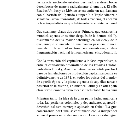
resistencia nacional– estaban destinados a desemboca
desembocar de manera radicalmente alternativa. El cálcu
Estados Unidos y en México se ext endieran rápidamente, 
con el bastión del "partido europeo": la Triple Alianza
señalaba Cueva, "consolida, de todas maneras, el encami
la fase imperialista en que había entrado el sistema mund
Que sean muy claras dos cosas: Primero, que estamos hab
mundial, apenas unos años después de la derrota del "p
fusilamiento del usurpador habsburgo en México y de la 
que, aunque solamente de una manera pasajera, tomó el p
hemisferio: la unidad nacional norteamericana, el desa
fragmentación nacional latinoamericana, el subdesarrollo
Con la transición del capitalismo a la fase imperialista,
entre el capitalismo desarrollado de los Estados Unid
tarde diría Trotsky, América Latina fue sometida por los
base de las relaciones de producción capitalistas, entre 
definitivamente en 1871, en todos los países del mundo en
de aquella época y la plena vigencia de aquellas tareas 
posterior de la historia, en América Latina y en otras pa
clase revolucionaria cuyo ascenso ineluctable había anun
Mientras tanto, la idea de la gran patria latinoamerica
todas las periferias coloniales y dependientes apareció 
describió así esta estrategia aplicada en Cuba: "La gue
comenzando por Cuba, se continuaría con la independenci
serían el primer muro de contención. Con esta estrategia 