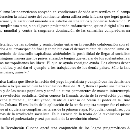
pitalismo latinoamericano apoyado en condiciones de vida semiserviles en el camp
eración la mitad norte del continente, ahora utiliza toda la fuerza que logró gracias 
atraso y la esclavitud uniendo sus estados en una única y poderosa federación. P
umplir esta tarea, sino el joven proletariado sudamericano, quien dirigirá a las ma
ismo mundial y contra la sangrienta dominación de las camarillas compradoras na
etariado de las colonias y semicolonias entrar en invencible colaboración con el 
idos a su emancipación final y completa con el derrocamiento del imperialismo en 
 período de desarrollo capitalista, abriéndoles la posibilidad de llegar al sociali
ninguna manera que los países atrasados tengan que esperar de los adelantados la s
os metropolitanos los libere. El que se ayuda consigue ayuda. Los obreros deben 
orables, y así dar el ejemplo a los trabajadores de los demás países. Sólo la inic
os países, uníos!»."
ca Latina que liberó la nación del yugo imperialista y cumplió con las demás tar
ilar a lo que sucedió en la Revolución Rusa de 1917, llevó al poder una fuerza c
iado y de las masas populares y tomó un curso permanente: de manera ininterrumpi
a revolución socialista. Quien conoce la llamada teoría de la revolución por eta
ricana y mundial, constituyendo, desde el ascenso de Stalin al poder en la Uni
n Cubana. El resultado de la aplicación de la teoría etapista siempre fue el mism
que ni siquiera se cumplían las tareas de la primera etapa. No podían cumplirse, po
reas de la revolución socialista. Es la esencia de la teoría de la revolución perm
tendrá el proletariado y será por medio de la revolución obrera."
la Revolución Cubana operó una conjunción de los logros programáticos de 