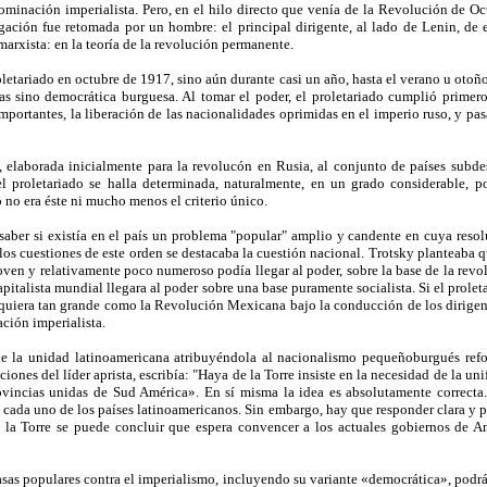
 dominación imperialista. Pero, en el hilo directo que venía de la Revolución de 
igación fue retomada por un hombre: el principal dirigente, al lado de Lenin, de 
arxista: en la teoría de la revolución permanente.
letariado en octubre de 1917, sino aún durante casi un año, hasta el verano u otoño 
atas sino democrática burguesa. Al tomar el poder, el proletariado cumplió primero
mportantes, la liberación de las nacionalidades oprimidas en el imperio ruso, y p
 elaborada inicialmente para la revolucón en Rusia, al conjunto de países subdes
l proletariado se halla determinada, naturalmente, en un grado considerable, p
ro no era éste ni mucho menos el criterio único.
saber si existía en el país un problema "popular" amplio y candente en cuya resol
los cuestiones de este orden se destacaba la cuestión nacional. Trotsky planteaba 
 joven y relativamente poco numeroso podía llegar al poder, sobre la base de la rev
pitalista mundial llegara al poder sobre una base puramente socialista. Si el prole
iquiera tan grande como la Revolución Mexicana bajo la conducción de los dirigen
ación imperialista.
de la unidad latinoamericana atribuyéndola al nacionalismo pequeñoburgués ref
es del líder aprista, escribía: "Haya de la Torre insiste en la necesidad de la uni
rovincias unidas de Sud América». En sí misma la idea es absolutamente correct
 cada uno de los países latinoamericanos. Sin embargo, hay que responder clara y p
 la Torre se puede concluir que espera convencer a los actuales gobiernos de Am
asas populares contra el imperialismo, incluyendo su variante «democrática», podr