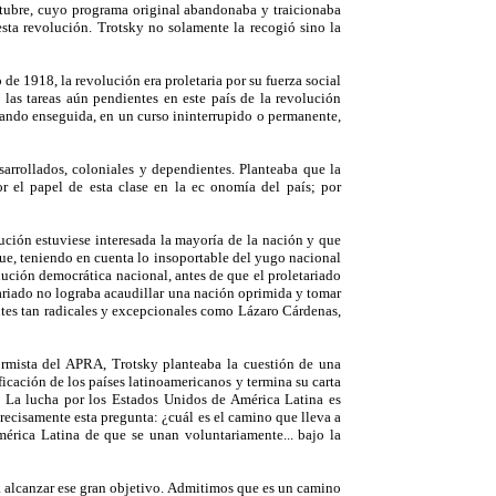
Octubre, cuyo programa original abandonaba y traicionaba
esta revolución. Trotsky no solamente la recogió sino la
de 1918, la revolución era proletaria por su fuerza social
 las tareas aún pendientes en este país de la revolución
asando enseguida, en un curso ininterrupido o permanente,
arrollados, coloniales y dependientes. Planteaba que la
or el papel de esta clase en la ec onomía del país; por
ución estuviese interesada la mayoría de la nación y que
que, teniendo en cuenta lo insoportable del yugo nacional
olución democrática nacional, antes de que el proletariado
tariado no lograba acaudillar una nación oprimida y tomar
tes tan radicales y excepcionales como Lázaro Cárdenas,
ormista del APRA, Trotsky planteaba la cuestión de una
ficación de los países latinoamericanos y termina su carta
a. La lucha por los Estados Unidos de América Latina es
recisamente esta pregunta: ¿cuál es el camino que lleva a
érica Latina de que se unan voluntariamente... bajo la
á alcanzar ese gran objetivo. Admitimos que es un camino