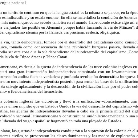
lengua nacional.
 un territorio continuo en que la lengua estatal es la misma o se parece, en la épo
es indiscutible y su escala enorme. En ella se materializa la condición de America
da más natural que, como sucede también en el mundo árabe, donde existe algo así 
"La vía junker fue posible en Alemania porque había fracasado la vía de Münzer", d
 del capitalismo alemán por la llamada vía prusiana, es decir, oligárquica.
a vía, tanto democrática, tomada por el desarrollo del capitalismo como consecu
uica, tomada como consecuencia de una revolución burguesa pasiva, llevada a 
 podía ser otra cosa que la vía dependiente del subdesarrollo del capitalismo. C
ada la vía de Túpac Amaru y Túpac Catari.
ericana, es decir, a la guerra de independencia de las trece colonias inglesas en A
atari una gran insurrección independentista combinada con un levantamiento
nsurrección andina fue una verdadera y profunda revolución democrática burguesa. P
 otro movimiento independentista posterior para sentar las bases de la unificación
 Su salvaje aplastamiento y la destrucción de la civilización inca por el poder co
spano- o iberoamericana del hemosferio.
s colonias inglesas fue victoriosa y llevó a la unificación –concretamente, una
 nueva unión impidió que en Estados Unidos la vía del desarrollo del capitalismo –
atina, las guerras de independencia llevadas a cabo en la primera mitad del sig
volución nacional latinoamericana y constituir una unión latinoamericana o una s
a liberada del yugo español se fragmentó en toda una pleyade de Estados.
 plano, las guerras de independencia condujeron a la supresión de la colonia en el s
uerras civiles, se preservaron las clases dominantes y los modos de explotacón 