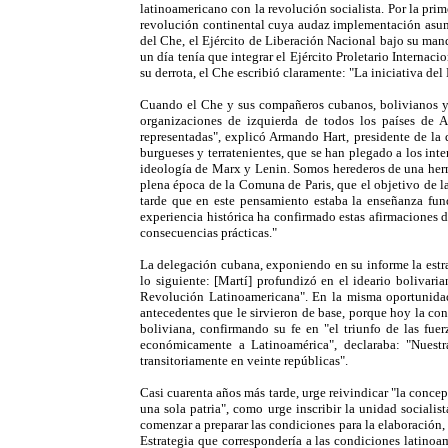
latinoamericano con la revolución socialista. Por la prim
revolución continental cuya audaz implementación asumi
del Che, el Ejército de Liberación Nacional bajo su man
un día tenía que integrar el Ejército Proletario Interna
su derrota, el Che escribió claramente: "La iniciativa del 
Cuando el Che y sus compañeros cubanos, bolivianos y p
organizaciones de izquierda de todos los países de 
representadas", explicó Armando Hart, presidente de la
burgueses y terratenientes, que se han plegado a los int
ideología de Marx y Lenin. Somos herederos de una hermos
plena época de la Comuna de Paris, que el objetivo de l
tarde que en este pensamiento estaba la enseñanza fund
experiencia histórica ha confirmado estas afirmaciones 
consecuencias prácticas."
La delegación cubana, exponiendo en su informe la estra
lo siguiente: [Martí] profundizó en el ideario bolivar
Revolución Latinoamericana". En la misma oportunidad
antecedentes que le sirvieron de base, porque hoy la con
boliviana, confirmando su fe en "el triunfo de las fue
económicamente a Latinoamérica", declaraba: "Nuestr
transitoriamente en veinte repúblicas".
Casi cuarenta años más tarde, urge reivindicar "la conce
una sola patria", como urge inscribir la unidad sociali
comenzar a preparar las condiciones para la elaboración,
Estrategia que correspondería a las condiciones latino