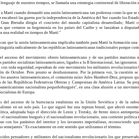
enguaje de nuestros tiempos, se llamaría una estrategia continental de liberación na
ó a Martí cuando demandó una unión latinoamericana tan poderosa como la que se e
 encabezó las guerra por la independencia de la América del Sur cuando los Estados
 y Gran Bretaña dirigía el concierto del mundo capitalista desarrollado; Martí 
 que cerraron su hegemonía en los países del Caribe y se lanzaban a disputarl
a una realidad en tiempos de Martí."
dican que la unión latinoamericana implicaba también para Martí la formación una s
tinguiría radicalmente de las repúblicas latinoamericanas tradicionales porque comb
 el ascenso del movimiento obrero latinoamericano y de sus partidos marxistas n
s partidos socialistas latinoamericanos, ligados a la II Internacional, las ignora
, con toda seguridad, esperaban de este movimiento los militantes revolucionarios
ión de Octubre. Pero pronto se desilusionaron. Por la primera vez, la cuestión s
 los asuntos latinoamericanos, el comunista suizo Jules Humbert-Droz, propuso 
n de las Repúblicas Federativas Obreras y Campesinas de América Latina. Su pro
tinoamericanismo nacionalista pequeñoburgués", en una clara alusión a un movim
ocialistas de Europa.
s del ascenso de la burocracia estalinista en la Unión Soviética y de la subo
cialismo en un solo país. Lo que siguió fue una ruptura brutal, que afectó enorm
ítica, adoptada bajo el dirección de Lenin y Trotsky, de frente único antimperial
el nacionalismo burgués y el nacionalismo revolucionario, una corriente política t
ar con los parásitos del interior y los invasores imperialistas, reconociendo q
 sus semejantes." Es exactamente en este sentido que utilizamos el término.
lúcidos pensadores y militantes del nacionalismo revolucionario los que preserva