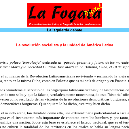
La Izquierda debate
La revolución socialista y la unidad de América Latina
evista polaca "Rewolucja" dedicada al "pásado, presente y futuro de los movimie
Bolívar Martí y la Sociedad Cultural José Martí en La Habana, Cuba, el 10 de sep
el comienzo de la Revolución Latinoamericana reviviendo y rearmando la vieja u
opía, tanto en la misma Cuba, como en Polonia que es mi país de origen y en Francia.
los plumíferos al servicio de las oligarquías latinoamericanas y de las potencias c
ar de uno solo, y que la falacia, verdaderamente monstruosa, de esta "historia" ofi
yeron como resultado de las victorias de la revoluciones democráticas burguesas, 
es democráticas burguesas. Quienquiera lo ha dicho, está muy bien dicho.
 el mundo árabe, tan dividido como ella, una extraordinaria particularidad a escal
ngua es el instrumento más importante de contacto entre los hombres y, por tanto
 unifica una nación. Sobre esta base se establece el Estado nacional, que es el t
 no cubren la totalidad de los territorios en los cuales se habla su lengua naci