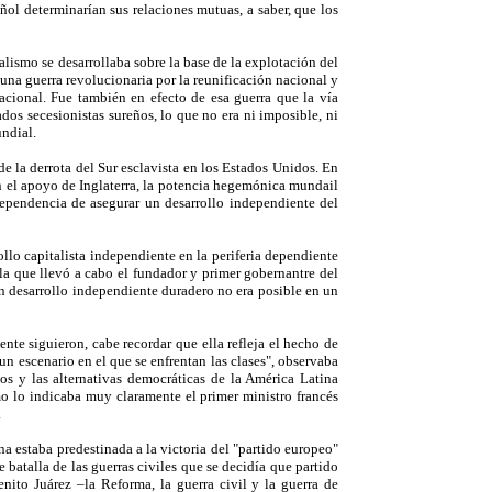
ñol determinarían sus relaciones mutuas, a saber, que los
alismo se desarrollaba sobre la base de la explotación del
 una guerra revolucionaria por la reunificación nacional y
acional. Fue también en efecto de esa guerra que la vía
dos secesionistas sureños, lo que no era ni imposible, ni
undial.
e la derrota del Sur esclavista en los Estados Unidos. En
on el apoyo de Inglaterra, la potencia hegemónica mundail
dependencia de asegurar un desarrollo independiente del
llo capitalista independiente en la periferia dependiente
la que llevó a cabo el fundador y primer gobernantre del
n desarrollo independiente duradero no era posible en un
nte siguieron, cabe recordar que ella refleja el hecho de
un escenario en el que se enfrentan las clases", observaba
os y las alternativas democráticas de la América Latina
o lo indicaba muy claramente el primer ministro francés
.
a estaba predestinada a la victoria del "partido europeo"
 batalla de las guerras civiles que se decidía que partido
ito Juárez –la Reforma, la guerra civil y la guerra de