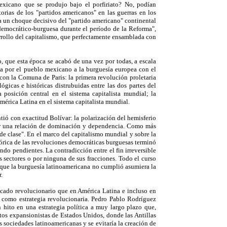
exicano que se produjo bajo el porfiriato? No, podían
orias de los "partidos americanos" en las guerras en los
 a un choque decisivo del "partido americano" continental
 democrático-burguesa durante el período de la Reforma",
rrollo del capitalismo, que perfectamente ensamblada con
 que esta época se acabó de una vez por todas, a escala
da por el pueblo mexicano a la burguesía europea con el
con la Comuna de Paris: la primera revolución proletaria
gicas e históricas distrubuidas entre las dos partes del
 posición central en el sistema capitalista mundial; la
mérica Latina en el sistema capitalista mundial.
ntió con exactitud Bolívar: la polarización del hemisferio
por una relación de dominación y dependencia. Como más
de clase". En el marco del capitalismo mundial y sobre la
stórica de las revoluciones democráticas burguesas terminó
ndo pendientes. La contradicción entre el fin irreversible
s sectores o por ninguna de sus fracciones. Todo el curso
as que la burguesía latinoamericana no cumplió asumiera la
.
tacado revolucionario que en América Latina e incluso en
ivó como estrategia revolucionaria. Pedro Pablo Rodríguez
 hito en una estrategia política a muy largo plazo que,
tos expansionistas de Estados Unidos, donde las Antillas
s sociedades latinoamericanas y se evitaría la creación de