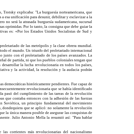
o, Trotsky explicaba: "La burguesía norteamericana, que
a esa unificación para desunir, debilitar y esclavizar a la
ero no será la atrasada burguesía sudamericana, sucursal
sas oprimidas. Por lo tanto, la consigna que debe guiar la
tivas es: «Por los Estados Unidos Socialistas de Sud y
proletariado de las metrópolis y la clase obrera mundial.
todo el mundo. Un triunfo del proletariado internacional
smo junto con el proletariado de los países avanzados. La
eñal de partida, ni que los pueblos coloniales tengan que
desarrollar la lucha revolucionaria en todos los países,
iativa y la actividad, la resolución y la audacia podrán
eas democráticas históricamente pendientes. Fue capaz de
onsecuentemente revolucionaria que se había identificado
da pasó del cumplimiento de las tareas de la revolución
pas que contaba entonces con la adhesión de las fuerzas
ón Soviética, un principio fundamental del movimiento
o, dondequiera que se aplicó: no solamente la revolución
rque la única manera posible de asegurar las conquistas de
anente. Julio Antonio Mella la resumió así: "Para hablar
las corrientes más revolucionarias del nacionalismo