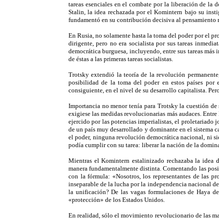
tareas esenciales en el combate por la liberación de la
Stalin, la idea rechazada por el Komintern bajo su inst
fundamentó en su contribución decisiva al pensamiento m
En Rusia, no solamente hasta la toma del poder por el pro
dirigente, pero no era socialista por sus tareas inmedi
democrática burguesa, incluyendo, entre sus tareas más i
de éstas a las primeras tareas socialistas.
Trotsky extendió la teoría de la revolución permanente,
posibilidad de la toma del poder en estos países por e
consiguiente, en el nivel de su desarrollo capitalista. Pe
Importancia no menor tenía para Trotsky la cuestión de 
exigiese las medidas revolucionarias más audaces. Entre 
ejercido por las potencias imperialistas, el proletariado
de un país muy desarrollado y dominante en el sistema ca
el poder, ninguna revolución democrática nacional, ni s
podía cumplir con su tarea: liberar la nación de la domin
Mientras el Komintern estalinizado rechazaba la idea 
manera fundamentalmente distinta. Comentando las posicion
con la fórmula: «Nosotros, los representantes de las p
inseparable de la lucha por la independencia nacional de
la unificación? De las vagas formulaciones de Haya de
«protección» de los Estados Unidos.
En realidad, sólo el movimiento revolucionario de las m