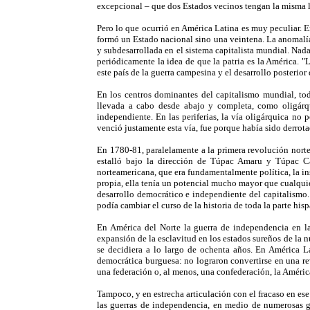
excepcional – que dos Estados vecinos tengan la misma 
Pero lo que ocurrió en América Latina es muy peculiar. En
formó un Estado nacional sino una veintena. La anomalía 
y subdesarrollada en el sistema capitalista mundial. Na
periódicamente la idea de que la patria es la América. 
este país de la guerra campesina y el desarrollo posterior
En los centros dominantes del capitalismo mundial, tod
llevada a cabo desde abajo y completa, como oligárq
independiente. En las periferias, la vía oligárquica no
venció justamente esta vía, fue porque había sido derrot
En 1780-81, paralelamente a la primera revolución norteam
estalló bajo la dirección de Túpac Amaru y Túpac C
norteamericana, que era fundamentalmente política, la i
propia, ella tenía un potencial mucho mayor que cualquier
desarrollo democrático e independiente del capitalismo.
podía cambiar el curso de la historia de toda la parte hi
En América del Norte la guerra de independencia en la
expansión de la esclavitud en los estados sureños de la
se decidiera a lo largo de ochenta años. En América L
democrática burguesa: no lograron convertirse en una re
una federación o, al menos, una confederación, la Améric
Tampoco, y en estrecha articulación con el fracaso en ese
las guerras de independencia, en medio de numerosas g