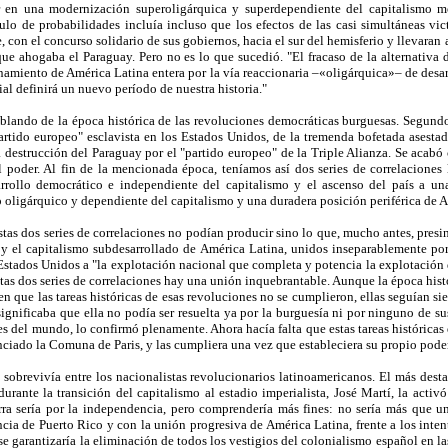
r en una modernización superoligárquica y superdependiente del capitalismo m
lo de probabilidades incluía incluso que los efectos de las casi simultáneas vict
con el concurso solidario de sus gobiernos, hacia el sur del hemisferio y llevaran
 que ahogaba el Paraguay. Pero no es lo que sucedió. "El fracaso de la alternativa
namiento de América Latina entera por la vía reaccionaria –«oligárquica»– de desa
ial definirá un nuevo período de nuestra historia."
lando de la época histórica de las revoluciones democráticas burguesas. Segundo,
artido europeo" esclavista en los Estados Unidos, de la tremenda bofetada asesta
destrucción del Paraguay por el "partido europeo" de la Triple Alianza. Se acabó 
oder. Al fin de la mencionada época, teníamos así dos series de correlaciones ló
rrollo democrático e independiente del capitalismo y el ascenso del país a una
 oligárquico y dependiente del capitalismo y una duradera posición periférica de A
 estas dos series de correlaciones no podían producir sino lo que, mucho antes, presi
os y el capitalismo subdesarrollado de América Latina, unidos inseparablemente 
 Estados Unidos a "la explotación nacional que completa y potencia la explotación 
estas dos series de correlaciones hay una unión inquebrantable. Aunque la época hi
 que las tareas históricas de esas revoluciones no se cumplieron, ellas seguían sie
significaba que ella no podía ser resuelta ya por la burguesía ni por ninguno de su
rtes del mundo, lo confirmó plenamente. Ahora hacía falta que estas tareas históric
ciado la Comuna de Paris, y las cumpliera una vez que estableciera su propio poder
na sobrevivía entre los nacionalistas revolucionarios latinoamericanos. El más des
durante la transición del capitalismo al estadio imperialista, José Martí, la act
rra sería por la independencia, pero comprendería más fines: no sería más que un
a de Puerto Rico y con la unión progresiva de América Latina, frente a los inten
se garantizaría la eliminación de todos los vestigios del colonialismo español en la