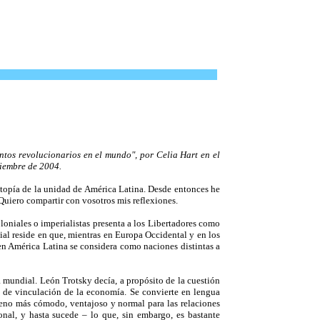
ntos revolucionarios en el mundo", por Celia Hart en el
tiembre de 2004.
topía de la unidad de América Latina. Desde entonces he
 Quiero compartir con vosotros mis reflexiones.
oloniales o imperialistas presenta a los Libertadores como
cial reside en que, mientras en Europa Occidental y en los
en América Latina se considera como naciones distintas a
a mundial. León Trotsky decía, a propósito de la cuestión
, de vinculación de la economía. Se convierte en lengua
erreno más cómodo, ventajoso y normal para las relaciones
onal, y hasta sucede – lo que, sin embargo, es bastante