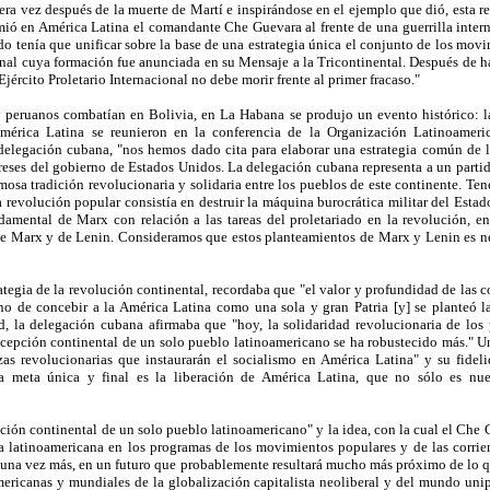
era vez después de la muerte de Martí e inspirándose en el ejemplo que dió, esta r
ó en América Latina el comandante Che Guevara al frente de una guerrilla interna
do tenía que unificar sobre la base de una estrategia única el conjunto de los mov
cional cuya formación fue anunciada en su Mensaje a la Tricontinental. Después de 
Ejército Proletario Internacional no debe morir frente al primer fracaso."
eruanos combatían en Bolivia, en La Habana se produjo un evento histórico: la 
América Latina se reunieron en la conferencia de la Organización Latinoameri
 delegación cubana, "nos hemos dado cita para elaborar una estrategia común de l
ereses del gobierno de Estados Unidos. La delegación cubana representa a un partido
a tradición revolucionaria y solidaria entre los pueblos de este continente. Tene
a revolución popular consistía en destruir la máquina burocrática militar del Esta
amental de Marx con relación a las tareas del proletariado en la revolución, e
de Marx y de Lenin. Consideramos que estos planteamientos de Marx y Lenin es nec
tegia de la revolución continental, recordaba que "el valor y profundidad de las c
iano de concebir a la América Latina como una sola y gran Patria [y] se planteó
, la delegación cubana afirmaba que "hoy, la solidaridad revolucionaria de los
cepción continental de un solo pueblo latinoamericano se ha robustecido más." Un 
rzas revolucionarias que instaurarán el socialismo en América Latina" y su fidel
a meta única y final es la liberación de América Latina, que no sólo es nues
pción continental de un solo pueblo latinoamericano" y la idea, con la cual el Che 
sta latinoamericana en los programas de los movimientos populares y de las corri
 una vez más, en un futuro que probablemente resultará mucho más próximo de lo qu
americanas y mundiales de la globalización capitalista neoliberal y del mundo un