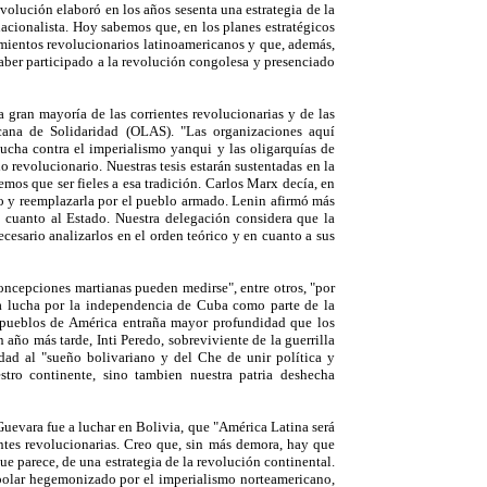
evolución elaboró en los años sesenta una estrategia de la
cionalista. Hoy sabemos que, en los planes estratégicos
imientos revolucionarios latinoamericanos y que, además,
haber participado a la revolución congolesa y presenciado
gran mayoría de las corrientes revolucionarias y de las
cana de Solidaridad (OLAS). "Las organizaciones aquí
ucha contra el imperialismo yanqui y las oligarquías de
 revolucionario. Nuestras tesis estarán sustentadas en la
mos que ser fieles a esa tradición. Carlos Marx decía, en
do y reemplazarla por el pueblo armado. Lenin afirmó más
n cuanto al Estado. Nuestra delegación considera que la
esario analizarlos en el orden teórico y en cuanto a sus
oncepciones martianas pueden medirse", entre otros, "por
 la lucha por la independencia de Cuba como parte de la
 pueblos de América entraña mayor profundidad que los
año más tarde, Inti Peredo, sobreviviente de la guerrilla
idad al "sueño bolivariano y del Che de unir política y
tro continente, sino tambien nuestra patria deshecha
Guevara fue a luchar en Bolivia, que "América Latina será
entes revolucionarias. Creo que, sin más demora, hay que
e parece, de una estrategia de la revolución continental.
ipolar hegemonizado por el imperialismo norteamericano,