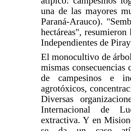
atípico: campesinos lo
una de las mayores mul
Paraná-Arauco). "Semb
hectáreas", resumieron
Independientes de Piray
El monocultivo de árbole
mismas consecuencias q
de campesinos e in
agrotóxicos, concentrac
Diversas organizaci
Internacional de Lu
extractiva. Y en Misione
se da un caso atíp