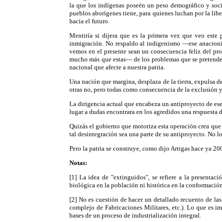
la que los indígenas poseén un peso demográfico y socia
pueblos aborígenes tiene, para quienes luchan por la libe
hacia el futuro.
Mentiría si dijera que es la primera vez que veo este 
inmigración. No respaldo al indigenismo —ese anacroni
vemos en el presente sean un consecuencia feliz del pro
mucho más que estas— de los problemas que se pretenden i
nacional que afecte a nuestra patria.
Una nación que margina, desplaza de la tierra, expulsa de
otras no, pero todas como consecuencia de la exclusión y d
La dirigencia actual que encabeza un antiproyecto de ese
lugar a dudas encontrara en los agredidos una respuesta 
Quizás el gobierno que motoriza esta operación crea que 
tal desintegración sea una parte de su antiproyecto. No l
Pero la patria se construye, como dijo Artigas hace ya 20
Notas:
[1] La idea de "extinguidos", se refiere a la presentac
biológica en la población ni histórica en la conformación
[2] No es cuestión de hacer un detallado recuento de las
complejo de Fabricaciones Militares, etc.). Lo que es i
bases de un proceso de industrialización integral.