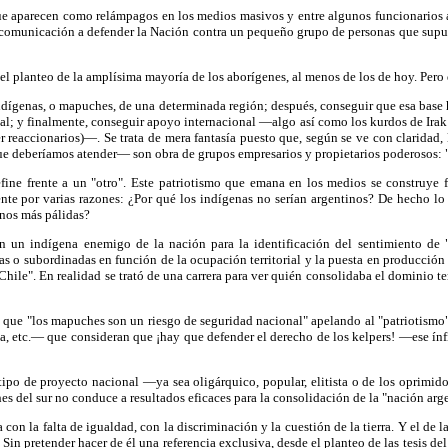
 aparecen como relámpagos en los medios masivos y entre algunos funcionarios a r
 comunicación a defender la Nación contra un pequeño grupo de personas que supu
 el planteo de la amplísima mayoría de los aborígenes, al menos de los de hoy. Pero 
 indígenas, o mapuches, de una determinada región; después, conseguir que esa base
ial; y finalmente, conseguir apoyo internacional —algo así como los kurdos de Ira
 reaccionarios)—. Se trata de mera fantasía puesto que, según se ve con claridad, l
e deberíamos atender— son obra de grupos empresarios y propietarios poderosos: "
fine frente a un "otro". Este patriotismo que emana en los medios se construye f
ente por varias razones: ¿Por qué los indígenas no serían argentinos? De hecho lo
anos más pálidas?
n un indígena enemigo de la nación para la identificación del sentimiento de "pa
s o subordinadas en función de la ocupación territorial y la puesta en producción de
 Chile". En realidad se trató de una carrera para ver quién consolidaba el dominio t
e que "los mapuches son un riesgo de seguridad nacional" apelando al "patriotismo" 
 etc.— que consideran que ¡hay que defender el derecho de los kelpers! —ese ínfi
ipo de proyecto nacional —ya sea oligárquico, popular, elitista o de los oprimid
 del sur no conduce a resultados eficaces para la consolidación de la "nación arge
on la falta de igualdad, con la discriminación y la cuestión de la tierra. Y el de l
. Sin pretender hacer de él una referencia exclusiva, desde el planteo de las tesis