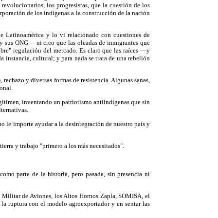
evolucionarios, los progresistas, que la cuestión de los
orporación de los indígenas a la construcción de la nación
 de Latinoamérica y lo vi relacionado con cuestiones de
 y sus ONG— ni creo que las oleadas de inmigrantes que
ibre" regulación del mercado. Es claro que las raíces —y
instancia, cultural; y para nada se trata de una rebelión
, rechazo y diversas formas de resistencia. Algunas sanas,
onal.
egitimen, inventando un patriotismo antiindígenas que sin
ternativas.
o le importe ayudar a la desintegración de nuestro país y
ierra y trabajo "primero a los más necesitados".
omo parte de la historia, pero pasada, sin presencia ni
ca Militar de Aviones, los Altos Hornos Zapla, SOMISA, el
 la ruptura con el modelo agroexportador y en sentar las