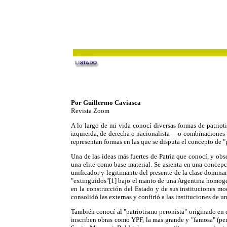
Por Guillermo Caviasca
Revista Zoom
A lo largo de mi vida conocí diversas formas de patriot
izquierda, de derecha o nacionalista —o combinaciones—. 
representan formas en las que se disputa el concepto de 
Una de las ideas más fuertes de Patria que conocí, y obse
una elite como base material. Se asienta en una concepci
unificador y legitimante del presente de la clase dominan
"extinguidos"[1] bajo el manto de una Argentina homogéne
en la construcción del Estado y de sus instituciones mod
consolidó las externas y confirió a las instituciones de un
También conocí al "patriotismo peronista" originado en 
inscriben obras como YPF, la mas grande y "famosa" (per