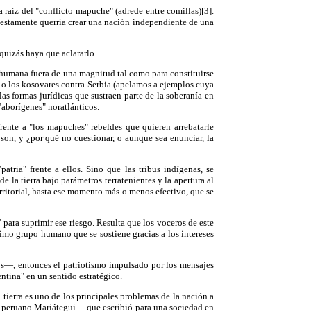
aíz del "conflicto mapuche" (adrede entre comillas)[3].
estamente querría crear una nación independiente de una
quizás haya que aclararlo.
 humana fuera de una magnitud tal como para constituirse
k o los kosovares contra Serbia (apelamos a ejemplos cuya
as formas jurídicas que sustraen parte de la soberanía en
aborígenes" noratlánticos.
rente a "los mapuches" rebeldes que quieren arrebatarle
 son, y ¿por qué no cuestionar, o aunque sea enunciar, la
tria" frente a ellos. Sino que las tribus indígenas, se
 la tierra bajo parámetros terratenientes y la apertura al
erritorial, hasta ese momento más o menos efectivo, que se
para suprimir ese riesgo. Resulta que los voceros de este
mo grupo humano que se sostiene gracias a los intereses
os—, entonces el patriotismo impulsado por los mensajes
ntina" en un sentido estratégico.
a tierra es uno de los principales problemas de la nación a
 del peruano Mariátegui —que escribió para una sociedad en