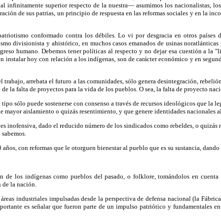
l infinitamente superior respecto de la nuestra— asumimos los nacionalistas, los r
ración de sus patrias, un principio de respuesta en las reformas sociales y en la inc
patriotismo conformado contra los débiles. Lo vi por desgracia en otros países
smo divisionista y ahistórico, en muchos casos emanados de usinas noratlánticas
greso humano. Debemos tener políticas al respecto y no dejar esa cuestión a la "l
nstalar hoy con relación a los indígenas, son de carácter económico y en segunda 
l trabajo, arrebata el futuro a las comunidades, sólo genera desintegración, rebelión
e la falta de proyectos para la vida de los pueblos. O sea, la falta de proyecto naci
 tipo sólo puede sostenerse con consenso a través de recursos ideológicos que la l
de mayor aislamiento o quizás resentimiento, y que genere identidades nacionales al
es inofensiva, dado el reducido número de los sindicados como rebeldes, o quizás n
o sabemos.
0 años, con reformas que le otorguen bienestar al pueblo que es su sustancia, dando t
ión de los indígenas como pueblos del pasado, o folklore, tomándolos en cuenta c
 de la nación.
 áreas industriales impulsadas desde la perspectiva de defensa nacional (la Fábri
mportante es señalar que fueron parte de un impulso patriótico y fundamentales en