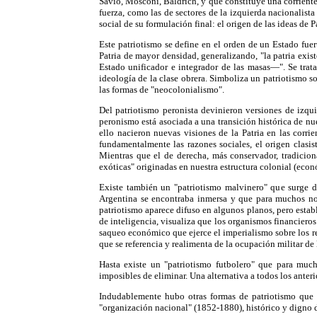
Savio, Mosconi, Baldrich, y que constituye una corrient
fuerza, como las de sectores de la izquierda nacionali
social de su formulación final: el origen de las ideas de 
Este patriotismo se define en el orden de un Estado fuer
Patria de mayor densidad, generalizando, "la patria exist
Estado unificador e integrador de las masas—". Se trata
ideología de la clase obrera. Simboliza un patriotismo 
las formas de "neocolonialismo".
Del patriotismo peronista devinieron versiones de izqui
peronismo está asociada a una transición histórica de n
ello nacieron nuevas visiones de la Patria en las corri
fundamentalmente las razones sociales, el origen clasis
Mientras que el de derecha, más conservador, tradiciona
exóticas" originadas en nuestra estructura colonial (eco
Existe también un "patriotismo malvinero" que surge d
Argentina se encontraba inmersa y que para muchos no 
patriotismo aparece difuso en algunos planos, pero establ
de inteligencia, visualiza que los organismos financiero
saqueo económico que ejerce el imperialismo sobre los re
que se referencia y realimenta de la ocupación militar de 
Hasta existe un "patriotismo futbolero" que para mucho
imposibles de eliminar. Una alternativa a todos los ante
Indudablemente hubo otras formas de patriotismo que n
"organización nacional" (1852-1880), histórico y digno de