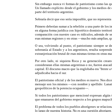
Sin embargo nunca vi formas de patriotismo como las que
Un llamado explícito desde el gobierno y los medios de
parte del territorio argentino.
Sobraría decir que eso sería imposible, que no representa
Primero deberían sumar a la rebelión a una parte de los
en alguna forma jurídica con hipotético dominio territor
comparación con nuestro caso es ridículos, además de ser
esas mismas regiones y en otras —mucho más amplias, qu
O sea, volviendo al punto, el patriotismo siempre se de
soberanía al Estado y a los argentinos, resulta sorprend
extranjerización brutal de esas mismas tierras en otras m
Por otro lado, ni siquiera Roca y su generación crearo
consideraran ellas mismas argentinas o no, fueron atacada
capital. El discurso macro que la englobaba era "frente a
adjudicaba hacia el sur.
El patriotismo oficial y de los medios es nuevo. Nos dic
mensaje son los mismos —con nombre y apellido: Lanata,
geopolíticos de la potencia ocupante—.
Si todos los patriotismos que mencioné expresan algún t
que emanaron del gobierno respecto a los grupos mapuches
El problema de todos los pueblos aborígenes se relaciona c
lo largo de nuestra historia. No es una cuestión aborigen