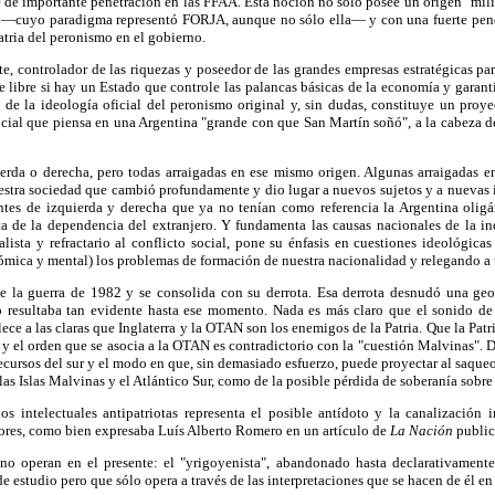
e de importante penetración en las FFAA. Esta noción no sólo poseé un origen "mili
sta —cuyo paradigma representó FORJA, aunque no sólo ella— y con una fuerte pen
Patria del peronismo en el gobierno.
te, controlador de las riquezas y poseedor de las grandes empresas estratégicas pa
e libre si hay un Estado que controle las palancas básicas de la economía y garant
 de la ideología oficial del peronismo original y, sin dudas, constituye un proye
social que piensa en una Argentina "grande con que San Martín soñó", a la cabeza 
erda o derecha, pero todas arraigadas en ese mismo origen. Algunas arraigadas en
uestra sociedad que cambió profundamente y dio lugar a nuevos sujetos y a nuevas 
entes de izquierda y derecha que ya no tenían como referencia la Argentina oligár
ta de la dependencia del extranjero. Y fundamenta las causas nacionales de la in
lista y refractario al conflicto social, pone su énfasis en cuestiones ideológicas
nómica y mental) los problemas de formación de nuestra nacionalidad y relegando a
e la guerra de 1982 y se consolida con su derrota. Esa derrota desnudó una geo
resultaba tan evidente hasta ese momento. Nada es más claro que el sonido de 
ece a las claras que Inglaterra y la OTAN son los enemigos de la Patria. Que la Patr
s y el orden que se asocia a la OTAN es contradictorio con la "cuestión Malvinas"
cursos del sur y el modo en que, sin demasiado esfuerzo, puede proyectar al saque
las Islas Malvinas y el Atlántico Sur, como de la posible pérdida de soberanía sobre 
s intelectuales antipatriotas representa el posible antídoto y la canalización i
riores, como bien expresaba Luís Alberto Romero en un artículo de
La Nación
public
o operan en el presente: el "yrigoyenista", abandonado hasta declarativamente 
 estudio pero que sólo opera a través de las interpretaciones que se hacen de él en 