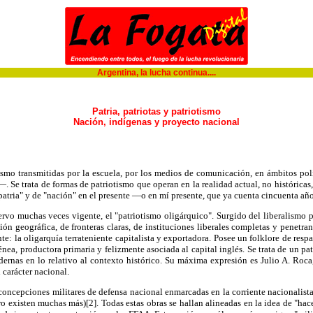
Argentina, la lucha continua....
Patria, patriotas y patriotismo
Nación, indígenas y proyecto nacional
ismo transmitidas por la escuela, por los medios de comunicación, en ámbitos polít
Se trata de formas de patriotismo que operan en la realidad actual, no históricas
"patria" y de "nación" en el presente —o en mí presente, que ya cuenta cincuenta a
rvo muchas veces vigente, el "patriotismo oligárquico". Surgido del liberalismo po
ón geográfica, de fronteras claras, de instituciones liberales completas y penetra
te: la oligarquía terrateniente capitalista y exportadora. Posee un folklore de re
a, productora primaria y felizmente asociada al capital inglés. Se trata de un pat
ernas en lo relativo al contexto histórico. Su máxima expresión es Julio A. Roca,
 carácter nacional.
concepciones militares de defensa nacional enmarcadas en la corriente nacionalista
o existen muchas más)[2]. Todas estas obras se hallan alineadas en la idea de "hac