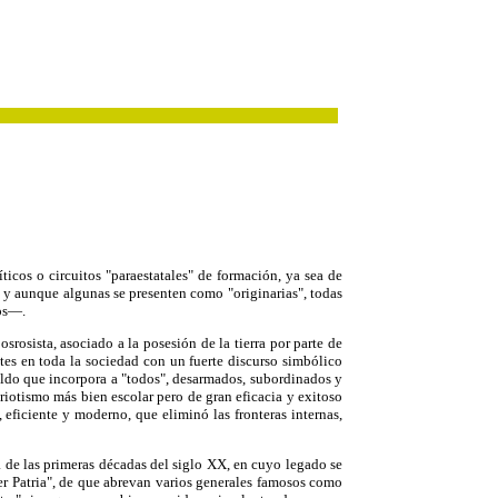
icos o circuitos "paraestatales" de formación, ya sea de
, y aunque algunas se presenten como "originarias", todas
ños—.
srosista, asociado a la posesión de la tierra por parte de
ntes en toda la sociedad con un fuerte discurso simbólico
spaldo que incorpora a "todos", desarmados, subordinados y
riotismo más bien escolar pero de gran eficacia y exitoso
 eficiente y moderno, que eliminó las fronteras internas,
 de las primeras décadas del siglo XX, en cuyo legado se
er Patria", de que abrevan varios generales famosos como