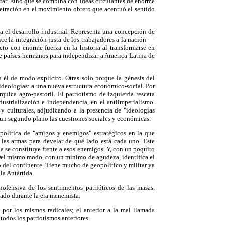
tar" sino que se combina con ideas circulantes de enorme
etración en el movimiento obrero que acentuó el sentido
ra el desarrollo industrial. Representa una concepción de
ice la integración justa de los trabajadores a la nación —
cto con enorme fuerza en la historia al transformarse en
de países hermanos para independizar a America Latina de
 él de modo explícito. Otras solo porque la génesis del
ideologías: a una nueva estructura económico-social. Por
quica agro-pastoril. El patriotismo de izquierda rescata
dustrialización e independencia, en el antiimperialismo.
 y culturales, adjudicando a la presencia de "ideologías
 un segundo plano las cuestiones sociales y económicas.
política de "amigos y enemigos" estratégicos en la que
las armas para develar de qué lado está cada uno. Este
ia se constituye frente a esos enemigos. Y, con un poquito
. Del mismo modo, con un mínimo de agudeza, identifica el
o del continente. Tiene mucho de geopolítico y militar ya
la Antártida.
nofensiva de los sentimientos patrióticos de las masas,
ado durante la era menemista.
por los mismos radicales; el anterior a la mal llamada
todos los patriotismos anteriores.