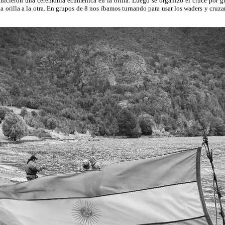
ieron una ceremonia ecuménica en la orilla. Luego se organizó el cruce por gru
a orilla a la otra. En grupos de 8 nos íbamos turnando para usar los waders y cruz