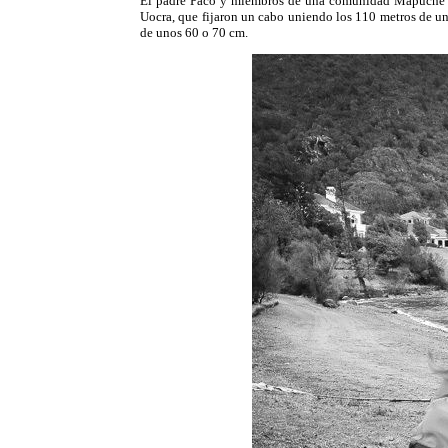
El padre Paco y miembros de una comunidad Mapuche hic
Uocra, que fijaron un cabo uniendo los 110 metros de un
de unos 60 o 70 cm.