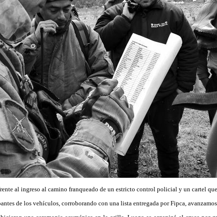
rente al ingreso al camino franqueado de un estricto control policial y un cartel q
pantes de los vehículos, corroborando con una lista entregada por Fipca, avanzamos