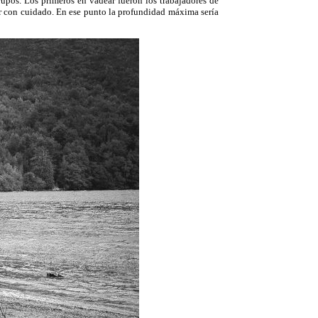
pos. Los primeros en vadear fueron los trabajadores de
ar con cuidado. En ese punto la profundidad máxima sería