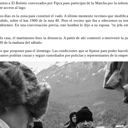
untos a El Bolsón convocados por Fipca para participar de la Marcha por la sober
bre acceso al lago.
rios días en la zona para construir el vado. A último momento tuvimos que modifica
ido, sobre el km 1960 de la ruta 40. Pero el vecino que iba a ofrecernos su te
mbiemos. En una conversación previa, este hombre le dijo a su esposa: "tu jefa e
la casa, el matrimonio hizo la denuncia. A partir de ahí comenzó a intervenir la j
.30 de la mañana del sábado.
vo que posponer para el domingo. Las condiciones que se fijaron para poder hacer
ipantes podrían cruzar y seguir custodiados por policías y representantes de la empre