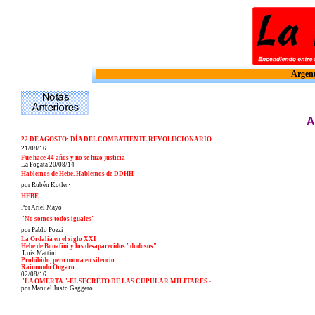
Argent
A
22 DE AGOSTO: DÍA DEL COMBATIENTE REVOLUCIONARIO
21/08/16
Fue hace 44 años y no se hizo justicia
La Fogata 20/08/14
Hablemos de Hebe. Hablemos de DDHH
por Rubén Kotler·
HEBE
Por Ariel Mayo
"No somos todos iguales"
por Pablo Pozzi
La Ordalia en el siglo XXI
Hebe de Bonafini y los desaparecidos "dudosos"
Luis Mattini
Prohibido, pero nunca en silencio
Raimundo Ongaro
02/08/16
"LA OMERTA "-EL SECRETO DE LAS CUPULAR MILITARES.-
por Manuel Justo Gaggero