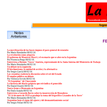
Argent
F
La movilización de las bases impuso el paro general de estatales
Por Mario Hernández
08/02/16
La revolución como alegoría
El gobierno de Mauricio Macri y el escenario que se abre en la Argentina
Por Florencia Prego
08/02/16
Entrevista a Hernán "Vasco" Izurieta, representante de la Junta Interna del Ministerio de Trabajo
Por Mario Hernández
08/02/16
Un debate en la izquierda
El kirchnerismo, la unidad de acción y la alternativa
Por Sergio García
08/02/16
Las cesantías reabren la discusión sobre el rol del Estado
El empleo público en debate
Por Verónica Ocvirk
08/02/16
"El Argentino" de Chascomús
La historia del diario golpista que reivindica el genocidio
Por Daniel Enzetti
08/02/16
Nuevo freno a Monsanto en Argentina
Por Darío Aranda
08/02/16
Entrevista a Gerardo Bavio sobre la insurrección de Mataderos
"El 14 de enero de 1959 se produjo la toma del frigorífico Lisandro de la Torre"
Por Mario Hernandez
08/02/16
Argentina bajo el signo del ajuste y del desmantelamiento social
Por Sergio Ferrari
08/02/16