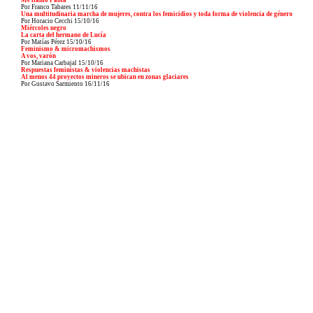
Me llamo Pabla
Por Franco Tabares
11/11/16
Una multitudinaria marcha de mujeres, contra los femicidios y toda forma de violencia de género
Por Horacio Cecchi 15/10/16
Miércoles negro
La carta del hermano de Lucía
Por Matías Pérez 15/10/16
Feminismo & micromachismos
A vos, varón
Por Mariana Carbajal 15/10/16
Respuestas feministas & violencias machistas
Al menos 44 proyectos mineros se ubican en zonas glaciares
Por Gustavo Sarmiento
16/11/16