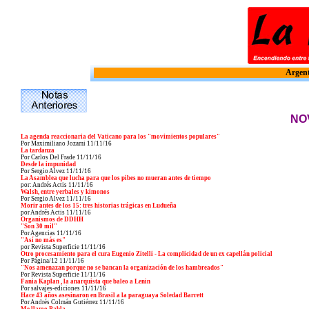
Argent
NO
La agenda reaccionaria del Vaticano para los "movimientos populares"
Por Maximiliano Jozami
11/11/16
La tardanza
Por Carlos Del Frade
11/11/16
Desde la impunidad
Por Sergio Alvez
11/11/16
La Asamblea que lucha para que los pibes no mueran antes de tiempo
por: Andrés Actis
11/11/16
Walsh, entre yerbales y kimonos
Por Sergio Alvez
11/11/16
Morir antes de los 15: tres historias trágicas en Ludueña
por Andrés Actis
11/11/16
Organismos de DDHH
"Son 30 mil"
Por Agencias
11/11/16
"Así no más es"
por Revista Superficie
11/11/16
Otro procesamiento para el cura Eugenio Zitelli - La complicidad de un ex capellán policial
Por Página/12
11/11/16
"Nos amenazan porque no se bancan la organización de los hambreados"
Por Revista Superficie
11/11/16
Fania Kaplan , la anarquista que baleo a Lenin
Por salvajes-ediciones
11/11/16
Hace 43 años asesinaron en Brasil a la paraguaya Soledad Barrett
Por Andrés Colmán Gutiérrez
11/11/16