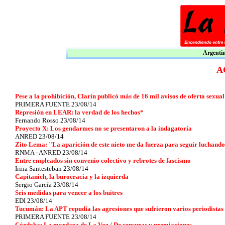
Argentina
A
Pese a la prohibición, Clarín publicó más de 16 mil avisos de oferta sexual
PRIMERA FUENTE 23/08/14
Represión en LEAR: la verdad de los hechos*
Fernando Rosso 23/08/14
Proyecto X: Los gendarmes no se presentaron a la indagatoria
ANRED 23/08/14
Zito Lema: "La aparición de este nieto me da fuerza para seguir luchand
RNMA - ANRED 23/08/14
Entre empleados sin convenio colectivo y rebrotes de fascismo
Irina Santesteban 23/08/14
Capitanich, la burocracia y la izquierda
Sergio García 23/08/14
Seis medidas para vencer a los buitres
EDI 23/08/14
Tucumán: La APT repudia las agresiones que sufrieron varios periodistas
PRIMERA FUENTE 23/08/14
Córdoba: La mordaza de La Voz / De censuras y premiaciones