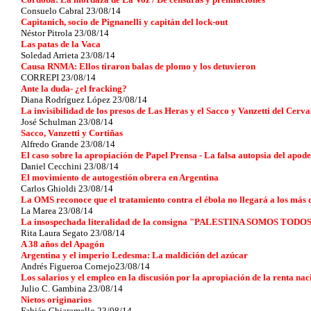
Consuelo Cabral 23/08/14
Capitanich, socio de Pignanelli y capitán del lock-out
Néstor Pitrola 23/08/14
Las patas de la Vaca
Soledad Arrieta 23/08/14
Causa RNMA: Ellos tiraron balas de plomo y los detuvieron
CORREPI 23/08/14
Ante la duda- ¿el fracking?
Diana Rodríguez López 23/08/14
La invisibilidad de los presos de Las Heras y el Sacco y Vanzetti del Cerva
José Schulman 23/08/14
Sacco, Vanzetti y Cortiñas
Alfredo Grande 23/08/14
El caso sobre la apropiación de Papel Prensa - La falsa autopsia del apo
Daniel Cecchini 23/08/14
El movimiento de autogestión obrera en Argentina
Carlos Ghioldi 23/08/14
La OMS reconoce que el tratamiento contra el ébola no llegará a los más 
La Marea 23/08/14
La insospechada literalidad de la consigna "PALESTINA SOMOS TODO
Rita Laura Segato 23/08/14
A 38 años del Apagón
Argentina y el imperio Ledesma: La maldición del azúcar
Andrés Figueroa Cornejo23/08/14
Los salarios y el empleo en la discusión por la apropiación de la renta nac
Julio C. Gambina 23/08/14
Nietos originarios
Fabián Chiaramello 23/08/14