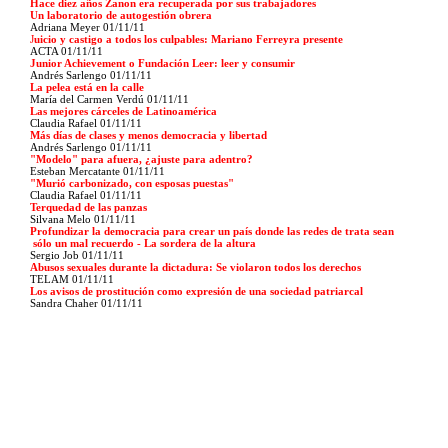
Hace diez años Zanon era recuperada por sus trabajadores
Un laboratorio de autogestión obrera
Adriana Meyer 01/11/11
J
uicio y castigo a todos los culpables: Mariano Ferreyra presente
ACTA 01/11/11
Junior Achievement o Fundación Leer: leer y consumir
Andrés Sarlengo 01/11/11
La pelea está en la calle
María del Carmen Verdú 01/11/11
Las mejores cárceles de Latinoamérica
Claudia Rafael 01/11/11
Más días de clases y menos democracia y libertad
Andrés Sarlengo 01/11/11
"Modelo" para afuera, ¿ajuste para adentro?
Esteban Mercatante 01/11/11
"Murió carbonizado, con esposas puestas"
Claudia Rafael 01/11/11
Terquedad de las panzas
Silvana Melo 01/11/11
Profundizar la democracia para crear un país donde las redes de trata sean
sólo un mal recuerdo - La sordera de la altura
Sergio Job 01/11/11
Abusos sexuales durante la dictadura: Se violaron todos los derechos
TELAM 01/11/11
Los avisos de prostitución como expresión de una sociedad patriarcal
Sandra Chaher 01/11/11