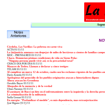
Argent
NO
Córdoba. Las Varillas: La pobreza en carne viva
ACTA 01/11/11
La (in)justicia amenaza con despojar de miles de hectáreas a cientos de familias campe
MOC - PRENSA RED 01/11/11
Chaco. Denuncian pésimas condiciones de vida en Sáenz Peña:
"Ninguna persona puede vivir así; es la precariedad total"
CHACO DIA POR DIA 01/11/11
Masacre de Trelew. Llaman a declarar a cinco testigos
TELAM 01/11/11
Al cumplirse un nuevo 12 de octubre, cuales son los reclamos vigentes de los pueblos an
Darío Aranda 01/11/11
Apologistas del genocidio de los pueblos originarios atacan a historiadores dignos
Ahora atacan los Grondona
Osvaldo Bayer 01/11/11
Abogados de la memoria y de la verdad
Ulises Naranjo 01/11/11
El asesinato de Rucci un hito en el enfrentamiento entre la izquierda y la derecha pero
La criminalización de la militancia
Stella Grenat 01/11/11
En energía: "Profundizar el modelo", es más dependencia, mas extranjerización
José Rigane 01/11/11