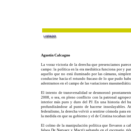
Agustín Calcagno
La voraz victoria de la derecha que presenciamos parece
campo: la política en la era mediática funciona por y pa
aquello que no está iluminado por las cámaras, simpleme
conducirse hacia el rotundo fracaso de lo que pudo habe
adentrarnos en el campo de las variaciones massmediátic
El intento de transversalidad se desmoronó prontament
2008, o sea, en pleno conflicto con la patronal agropecu
interior más puro y duro del PJ. En una historia del hu
profundizándose al punto de hacerse insoslayables. Ate
federalismo, la derecha volvió a sentirse cómoda para e
la medida en que su gobierno y el de Cristina tocaban int
El colmo de la manipulación política que llevaron a cabo
falsos De Narvaez y Macri) saltando en el escenario, rié