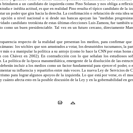
s brindaron a un candidato de izquierda como Pino Solanas y nos obliga a reflexio
xtraña e inédita actitud, es que en realidad Pino resulta el típico candidato de la 
tar un poder que gira hacia la derecha. La confirmación o refutación de esta idea 
a opción a nivel nacional o si desde sus bancas apoyan las "medidas progresista
lvidado candidato trotskista de estas últimas elecciones Luis Zamora, fue también 
o como un buen presidenciable. Tal vez en un futuro cercano, directamente Marce
sparencia respecto de la realidad que presentan los medios, para confirmar que 
 cámaras: los wichíes que son arrastrados a votar, los desnutridos tucumanos, la 
más o a manipular la política a su antojo (como lo hace la CNN por estas horas al
con Chávez en 2002). En contradicción con lo que señalan los estudiosos sobre
n. La política de la época massmediática, emergente de la disolución de las estruc
 deberán incluir a los medios como un factor fundamental para ejercer el poder, o 
gmentar su influencia y repartirlos entre más voces. La nueva Ley de Servicios d
erismo para lograr algunos apoyos de la izquierda. Lo que está por verse, es el mo
 y cuánto afecta esto en la posible discusión de la Ley y en la gobernabilidad en gen