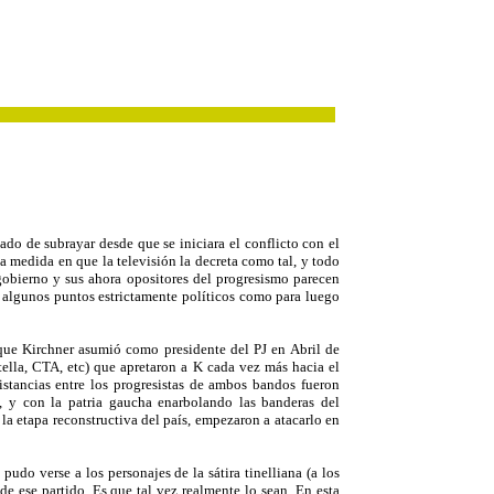
do de subrayar desde que se iniciara el conflicto con el
a medida en que la televisión la decreta como tal, y todo
 gobierno y sus ahora opositores del progresismo parecen
r algunos puntos estrictamente políticos como para luego
que Kirchner asumió como presidente del PJ en Abril de
atella, CTA, etc) que apretaron a K cada vez más hacia el
istancias entre los progresistas de ambos bandos fueron
na, y con la patria gaucha enarbolando las banderas del
a etapa reconstructiva del país, empezaron a atacarlo en
udo verse a los personajes de la sátira tinelliana (a los
de ese partido. Es que tal vez realmente lo sean. En esta