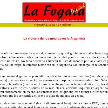
Argentina, la lucha continua....
La victoria de los medios en la Argentina
 confirmar una sospecha que todos tenemos y que el gobierno actual se ha encarga
ra los medios masivos de comunicación. La realidad parece cobrar sentido sólo en l
nte no existe. No sería necesario enumerar la lista de razones por las cuales el
r sido una etapa de cambios históricos en la Argentina. Sin embargo, cabe señala
as.
e en cuanto el gobierno pretendió impulsar las retenciones móviles (recordemos 
aria). Frente a esta situación se generó una diáspora de transversales (Pino, Sab
evo y la gallina (que en un futuro de repliegue habrá tiempo de discutir), las d
ntos a estas típicas disputas de la más clásica vertiente izquierdista argenti
ntrar abiertamente en escena. Los mismos medios que supieron mimar a Kirchner en l
ereses que los concernía a ellos o a la clase dominante en general.
, de algún modo terminó de cristalizarse en el festejo de la victoria PRO, donde p
ndose y gritando como si fueran cuadros políticos fundamentales en la estructura 