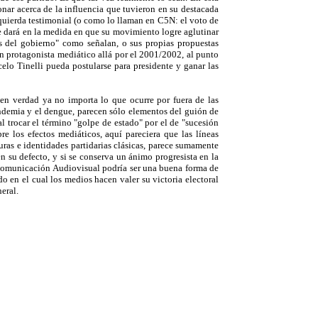
nar acerca de la influencia que tuvieron en su destacada
izquierda testimonial (o como lo llaman en C5N: el voto de
se dará en la medida en que su movimiento logre aglutinar
s del gobierno" como señalan, o sus propias propuestas
un protagonista mediático allá por el 2001/2002, al punto
lo Tinelli pueda postularse para presidente y ganar las
en verdad ya no importa lo que ocurre por fuera de las
pandemia y el dengue, parecen sólo elementos del guión de
 trocar el término "golpe de estado" por el de "sucesión
 los efectos mediáticos, aquí pareciera que las líneas
turas e identidades partidarias clásicas, parece sumamente
en su defecto, y si se conserva un ánimo progresista en la
e Comunicación Audiovisual podría ser una buena forma de
do en el cual los medios hacen valer su victoria electoral
eral.