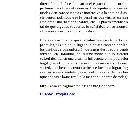
dirección también es llamativo el espacio que los medio
performance el día del comicio. Una hipótesis para esta e
moda) y en consecuencia es inofensivo a la hora de dispu
elementos políticos que le permitan convertirse en un
ambientalistas, nacionalizantes, etc. El prácticamente o
tal de que algunas encuestas lo señalaban en su moment
elecciones: encuestadores a medirlo!
Una vez más nos indagamos sobre la opacidad y la tran
pantallas, ni en ningún lugar que no sea captado por las
los medios de comunicación de masas destinado a vender 
forzada" en Honduras, del mismo modo que lo hicieron 
editoriales tienen una altísima influencia en la població
frágil y volátil. En consecuencia, los consensos a futuro
sociedad, deberemos reformar los medios para lograr fra
avanzar en este sentido y casi la última carta del Kirchn
(que por estas horas resulta la más contundente de todas)
http://www.calcagnocomolasagna.blogspot.com/
Fuente: lafogata.org