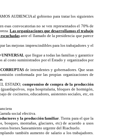
ITAMOS AUDIENCIA al gobierno para tratar los siguientes
o en esas convocatorias no se ven representados el 70% de
breza.
Las organizaciones que desarrollamos el trabajo
r escuchadas
ante el llamado de la presidencia que parece
rar las mejoras imprescindibles para los trabajadores y el
O UNIVERSAL
que llegue a todas las familias y garantice
s al costo suministrados por el Estado y organizados por
Y CORRUPTAS
de intendentes y gobernadores. Que sean
Comisión conformada por las propias organizaciones de
as
.
DEL ESTADO;
compromiso de compra de la producción
 (guardapolvos, ropa hospitalaria, bloques de hormigón,
ajo de cocineros, educadores, asistentes sociales, etc, en
nanciera
arrafa social efectiva.
oductores y la producción familiar
. Tierra para el que la
ros, bosques, montañas, glaciares, etc) de acuerdo a usos
e estos bienes.Saneamiento urgente del Riachuelo.
emplando también aumento de salario a los trabajadores.