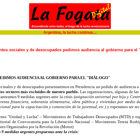
Argentina, la lucha continua....
tos sociales y de desocupados pedimos audiencia al gobierno para el 
EDIMOS AUDIENCIA AL GOBIERNO PARA EL "DIÁLOGO"
vecinales y de desocupados presentaremos en Presidencia un pedido de audiencia a C
 los sectores más excluidos de nuestro pueblo.
Las organizaciones, algunas de la
planteamos 9 medidas urgentes ante la crisis
(asignación universal por hijo y Cent
 renta financiera, soberanía alimentaria, obra pública y viviendas por medi
ional para la capacitación y contención de la juventud, etc.)
y esperamos ser rec
to "Unidad y Lucha" – Movimientos de Trabajadores Desocupados (MTD) y organi
ritorial de Convocatoria para la Liberación Nacional – Movimiento Teresa Rodr
res Organizados por la Revolución (Motor)
s 9 medidas urgentes propuestas ante la crisis: