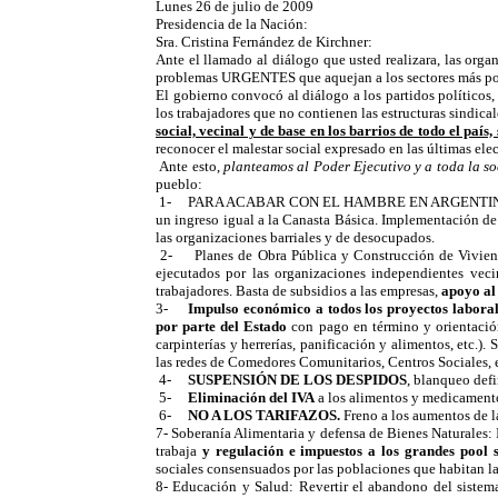
Lunes 26 de julio de 2009
Presidencia de la Nación:
Sra. Cristina Fernández de Kirchner:
Ante el llamado al diálogo que usted realizara, las or
problemas URGENTES que aquejan a los sectores más pos
El gobierno convocó al diálogo a los partidos políticos,
los trabajadores que no contienen las estructuras sindica
social, vecinal y de base en los barrios de todo el pa
reconocer el malestar social expresado en las últimas ele
Ante esto,
planteamos al Poder Ejecutivo y a toda la s
pueblo:
1- PARA ACABAR CON EL HAMBRE EN ARGENTINA: 
un ingreso igual a la Canasta Básica. Implementación d
las organizaciones barriales y de desocupados.
2- Planes de Obra Pública y Construcción de Vivien
ejecutados por las organizaciones independientes vec
trabajadores. Basta de subsidios a las empresas,
apoyo al
3-
Impulso económico a todos los proyectos laboral
por parte del Estado
con pago en término y orientaci
carpinterías y herrerías, panificación y alimentos, etc.)
las redes de Comedores Comunitarios, Centros Sociales, e
4-
SUSPENSIÓN DE LOS DESPIDOS
, blanqueo defi
5-
Eliminación del IVA
a los alimentos y medicamento
6-
NO A LOS TARIFAZOS.
Freno a los aumentos de la
7- Soberanía Alimentaria y defensa de Bienes Naturales: 
trabaja
y regulación e impuestos a los grandes pool 
sociales consensuados por las poblaciones que habitan l
8- Educación y Salud: Revertir el abandono del sistema