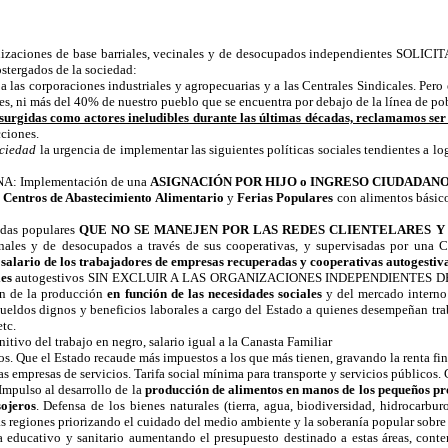
ganizaciones de base barriales, vecinales y de desocupados independientes SOLIC
tergados de la sociedad:
 a las corporaciones industriales y agropecuarias y a las Centrales Sindicales. Per
les, ni más del 40% de nuestro pueblo que se encuentra por debajo de la línea de po
ís, surgidas como actores ineludibles durante las últimas décadas, reclamamos se
cciones.
ociedad
la urgencia de implementar las siguientes políticas sociales tendientes a log
Implementación de una
ASIGNACIÓN POR HIJO o INGRESO CIUDADAN
e
Centros de Abastecimiento Alimentario
y
Ferias Populares
con alimentos básico
das populares
QUE NO SE MANEJEN POR LAS REDES CLIENTELARES 
inales y de desocupados a través de sus cooperativas, y supervisadas por una 
 salario de los trabajadores de empresas recuperadas y cooperativas autogestiv
es
autogestivos SIN EXCLUIR A LAS ORGANIZACIONES INDEPENDIENTES 
ón de la producción
en función de las necesidades sociales
y del mercado interno
. Sueldos dignos y beneficios laborales a cargo del Estado a quienes desempeñan trab
tc.
nitivo del trabajo en negro, salario igual a la Canasta Familiar
s. Que el Estado recaude más impuestos a los que más tienen, gravando la renta fi
s empresas de servicios. Tarifa social mínima para transporte y servicios públicos. G
Impulso al desarrollo de la
producción de alimentos en manos de los pequeños pr
sojeros
. Defensa de los bienes naturales (tierra, agua, biodiversidad, hidrocarbu
as regiones priorizando el cuidado del medio ambiente y la soberanía popular sobr
 educativo y sanitario aumentando el presupuesto destinado a estas áreas, cont