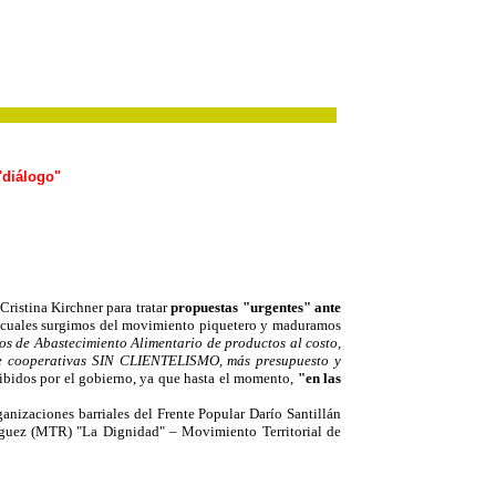
"diálogo"
ristina Kirchner para tratar
propuestas "urgentes" ante
s cuales surgimos del movimiento piquetero y maduramos
ros de Abastecimiento Alimentario de productos al costo,
o de cooperativas SIN CLIENTELISMO, más presupuesto y
ibidos por el gobierno, ya que hasta el momento,
"en las
zaciones barriales del Frente Popular Darío Santillán
íguez (MTR) "La Dignidad" – Movimiento Territorial de