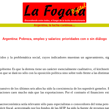
Argentina, la lucha continua....
Argentina: Pobreza, empleo y salarios: prioridades con o sin diálogo
idos y la problemática social, cuyos indicadores muestran un agravamiento, sig
gobierno Es que la derrota tiene un carácter esencialmente cualitativo, el kirchn
que se dará no sólo con la oposición política sino sobre todo frente a las distintas
nsivo de los últimos seis años ha sido la coexistencia de los superávit gemelos. E
taciones caen mucho más que las exportaciones. Por el contrario el financiero es
croeconómica sería relevante sólo para especialistas o conocedores del tema pero
rávit fiscal, acrecentado por los fondos de las AFJP, ha sido la fuente de recursos p