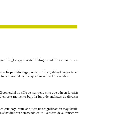
ue allí. ¿La agenda del diálogo tendrá en cuenta estas
erismo ha perdido hegemonía política y deberá negociar en
 fracciones del capital que han salido fortalecidas.
l comercial no sólo se mantiene sino que aún en la crisis
tá en este momento bajo la lupa de analistas de diversas
 en esta coyuntura adquiere una significación mayúscula.
ara subsidiar, sin demasiado éxito, la oferta de automotores