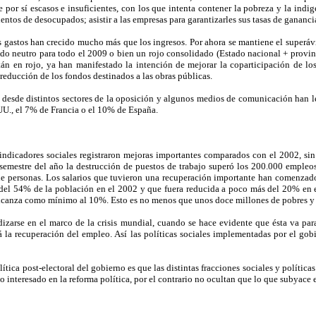
de por sí escasos e insuficientes, con los que intenta contener la pobreza y la in
ntos de desocupados; asistir a las empresas para garantizarles sus tasas de gananci
os gastos han crecido mucho más que los ingresos. Por ahora se mantiene el superávi
do neutro para todo el 2009 o bien un rojo consolidado (Estado nacional + provin
án en rojo, ya han manifestado la intención de mejorar la coparticipación de los
 reducción de los fondos destinados a las obras públicas.
y desde distintos sectores de la oposición y algunos medios de comunicación han le
.UU., el 7% de Francia o el 10% de España.
 indicadores sociales registraron mejoras importantes comparados con el 2002, s
semestre del año la destrucción de puestos de trabajo superó los 200.000 empleos
 de personas. Los salarios que tuvieron una recuperación importante han comenza
a del 54% de la población en el 2002 y que fuera reducida a poco más del 20% en el
alcanza como mínimo al 10%. Esto es no menos que unos doce millones de pobres y 
udizarse en el marco de la crisis mundial, cuando se hace evidente que ésta va pa
 la recuperación del empleo. Así las políticas sociales implementadas por el go
ítica post-electoral del gobierno es que las distintas fracciones sociales y polític
interesado en la reforma política, por el contrario no ocultan que lo que subyace es