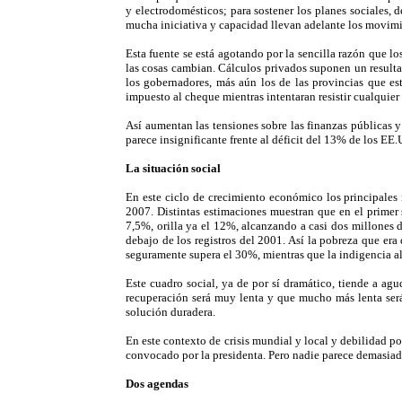
y electrodomésticos; para sostener los planes sociales, 
mucha iniciativa y capacidad llevan adelante los movimie
Esta fuente se está agotando por la sencilla razón que l
las cosas cambian. Cálculos privados suponen un resulta
los gobernadores, más aún los de las provincias que est
impuesto al cheque mientras intentaran resistir cualquier
Así aumentan las tensiones sobre las finanzas públicas 
parece insignificante frente al déficit del 13% de los EE
La situación social
En este ciclo de crecimiento económico los principales
2007. Distintas estimaciones muestran que en el primer 
7,5%, orilla ya el 12%, alcanzando a casi dos millones
debajo de los registros del 2001. Así la pobreza que er
seguramente supera el 30%, mientras que la indigencia 
Este cuadro social, ya de por sí dramático, tiende a ag
recuperación será muy lenta y que mucho más lenta será
solución duradera.
En este contexto de crisis mundial y local y debilidad pol
convocado por la presidenta. Pero nadie parece demasiado 
Dos agendas