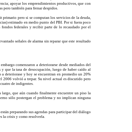
digencia; apoyar los emprendimientos productivos, que con
as pero también para frenar despidos.
t primario pero si se computan los servicios de la deuda,
cias) estimado en medio punto del PBI. Por si fuera poco
 fondos federales y recibir parte de lo recaudado por el
vantado señales de alarma sin reparar que este resultado
in embargo comenzaron a deteriorarse desde mediados del
 y que la tasa de desocupación, luego de haber caído al
do a deteriorase y hoy se encuentran en promedio un 20%
 2006 volvió a trepar. Su nivel actual es discutido pero
cuatro de indigentes.
ra largo, que aún cuando finalmente encuentre un piso la
bierno sólo postergan el problema y no implican ninguna
as están preparando sus agendas para participar del diálogo
 la crisis y como resolverla.