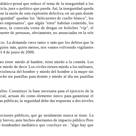
diático-penal que reduce el tema de la inseguridad a los
icía, juez o político que pueda. Así, la inseguridad queda
ose la razón de esta explosión delictiva, en un país donde
eguridad" quedan los "delicuentes de cuello blanco", los
s empresarios", que algún "error" habrían cometido, los
atos, la conocida venta de drogas en boliches "vip", el
 muerte de personas, obviamente, no anunciadas en la tele
ocio. La demanda crece tanto o más que los delitos que la
s, quien más, quien menos, nos vamos volviendo vigilantes
l 4 de junio de 2006.
 no tiene miedo al hambre, tiene miedo a la comida. Los
 miedo de decir. Los civiles tienen miedo a los militares,
la violencia del hombre y miedo del hombre a la mujer sin
che sin pastillas para dormir y miedo al día sin pastillas
ito. Constituye la base necesaria para el ejercicio de la
ocial, actuan do como elemento único para garantizar el
as públicas, la seguridad debe dar respuesta a dos niveles
decisores públicos, que ge neralmente nunca se tiene. La
uy breves, ante hechos aberrantes de impacto público.Pero
 un bombardeo mediático que concluye en : "algo hay que