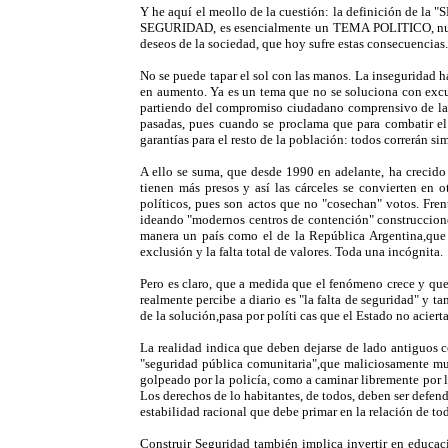
Y he aquí el meollo de la cuestión: la definición de la
SEGURIDAD, es esencialmente un TEMA POLITICO, nunca ab
deseos de la sociedad, que hoy sufre estas consecuencias.
No se puede tapar el sol con las manos. La inseguridad h
en aumento. Ya es un tema que no se soluciona con ex
partiendo del compromiso ciudadano comprensivo de la se
pasadas, pues cuando se proclama que para combatir el 
garantías para el resto de la población: todos correrán si
A ello se suma, que desde 1990 en adelante, ha crecido 
tienen más presos y así las cárceles se convierten en 
políticos, pues son actos que no "cosechan" votos. Fren
ideando "modernos centros de contención" construcciones
manera un país como el de la República Argentina,que 
exclusión y la falta total de valores. Toda una incógnita.
Pero es claro, que a medida que el fenómeno crece y que l
realmente percibe a diario es "la falta de seguridad" y 
de la solución,pasa por políti cas que el Estado no acierta
La realidad indica que deben dejarse de lado antiguos 
"seguridad pública comunitaria",que maliciosamente mu
golpeado por la policía, como a caminar libremente por la
Los derechos de lo habitantes, de todos, deben ser defen
estabilidad racional que debe primar en la relación de to
Construir Seguridad también implica invertir en educac