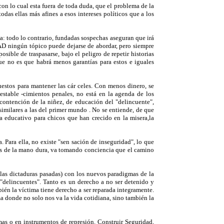
n lo cual esta fuera de toda duda, que el problema de la
s ellas más afines a esos intereses políticos que a los
a: todo lo contrario, fundadas sospechas aseguran que irá
 ningún tópico puede dejarse de abordar, pero siempre
ble de traspasarse, bajo el peligro de repetir historias
ue no es que habrá menos garantías para estos e iguales
uestos para mantener las cár celes. Con menos dinero, se
estable -cimientos penales, no está en la agenda de los
 contención de la niñez, de educación del "delincuente",
imilares a las del primer mundo . No se entiende, de que
 educativo para chicos que han crecido en la misera,la
. Para ella, no existe "sen sación de inseguridad", lo que
inas de la mano dura, va tomando conciencia que el camino
las dictaduras pasadas) con los nuevos paradigmas de la
delincuentes". Tanto es un derecho a no ser detenido y
bién la víctima tiene derecho a ser reparada integramente.
a donde no solo nos va la vida cotidiana, sino también la
as o en instrumentos de represión. Construir Seguridad,