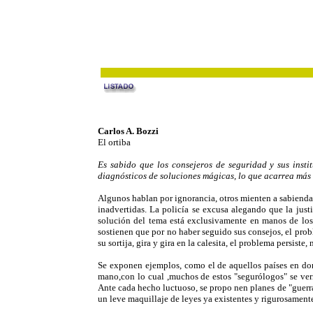
Carlos A. Bozzi
El ortiba
Es sabido que los consejeros de seguridad y sus inst
diagnósticos de soluciones mágicas, lo que acarrea más
Algunos hablan por ignorancia, otros mienten a sabienda
inadvertidas. La policía se excusa alegando que la justi
solución del tema está exclusivamente en manos de los p
sostienen que por no haber seguido sus consejos, el probl
su sortija, gira y gira en la calesita, el problema persist
Se exponen ejemplos, como el de aquellos países en dond
mano,con lo cual ,muchos de estos "segurólogos" se verí
Ante cada hecho luctuoso, se propo nen planes de "guerra
un leve maquillaje de leyes ya existentes y rigurosament