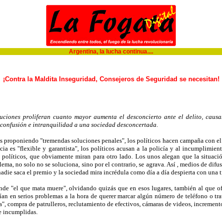
Argentina, la lucha continua....
¡Contra la Maldita Inseguridad, Consejeros de Seguridad se necesitan!
ituciones proliferan cuanto mayor aumenta el desconcierto ante el delito, caus
 confusión e intranquilidad a una sociedad desconcertada.
s proponiendo "tremendas soluciones penales", los políticos hacen campaña con el 
cia es "flexible y garantista", los políticos acusan a la policía y al incumplimien
olíticos, que obviamente miran para otro lado. Los unos alegan que la situación 
ema, no solo no se soluciona, sino por el contrario, se agrava. Así , medios de difu
e, nadie saca el premio y la sociedad mira incrédula como día a día despierta con una 
e "el que mata muere", olvidando quizás que en esos lugares, también al que ofend
an en serios problemas a la hora de querer marcar algún número de teléfono o trat
", compra de patrulleros, reclutamiento de efectivos, cámaras de videos, incremen
e incumplidas.