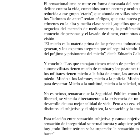
El sensacionalismo se nutre en forma descarada del sent
delitos contra la vida, cometidos por un oscuro y oculto 
reducida a ese grupo "etario", que abunda en villas miser
los "ladrones de antes" tenían códigos, que esta nueva 
crímenes en la alta y media clase social ,aquellos que 
negocios del mercado de medicamentos, la proliferación
comercio de personas y el lavado de dinero, entre otras 
visión.
"El miedo es la materia prima de las prósperas industria
generan, y los expertos aseguran que así seguirá siendo.
del prójimo y prisioneros del miedo", decía Eduardo Gale
Y concluía:"Los que trabajan tienen miedo de perder el
automovilistas tienen miedo de caminar y los peatones tie
los militares tienen miedo a la falta de armas, las arma
miedo. Miedo a los ladrones, miedo a la policía. Miedo a 
para despertar. Miedo a la multitud, miedo a la soledad, 
No es ocioso, remarcar que la Seguridad Pública como bie
libertad, se vincula directamente a la existencia de un
desarrollo de una mejor calidad de vida. Pero a su vez, e
distintos: el subjetivo y el objetivo, la sensación y la am
Esta relación entre sensación subjetiva y causas objeti
sensación de inseguridad se retroalimenta y adquiere pel
hoy ,todo límite teórico se ha superado: la sensación e
hacer".