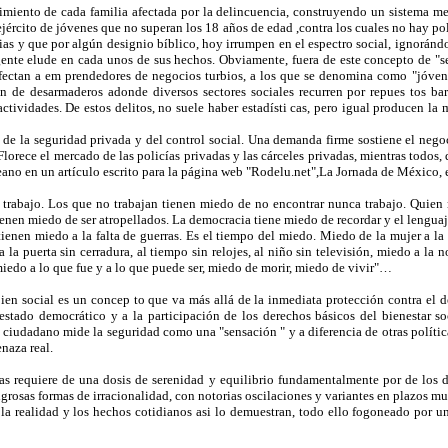
imiento de cada familia afectada por la delincuencia, construyendo un sistema me
ejército de jóvenes que no superan los 18 años de edad ,contra los cuales no hay pol
ias y que por algún designio bíblico, hoy irrumpen en el espectro social, ignoránd
gente elude en cada unos de sus hechos. Obviamente, fuera de este concepto de "s
afectan a em prendedores de negocios turbios, a los que se denomina como "jóvene
 de desarmaderos adonde diversos sectores sociales recurren por repues tos bar
actividades. De estos delitos, no suele haber estadísti cas, pero igual producen la
s de la seguridad privada y del control social. Una demanda firme sostiene el neg
 Florece el mercado de las policías privadas y las cárceles privadas, mientras todo
ano en un artículo escrito para la página web "Rodelu.net",La Jornada de México, e
 trabajo. Los que no trabajan tienen miedo de no encontrar nunca trabajo. Quien
nen miedo de ser atropellados. La democracia tiene miedo de recordar y el lenguaje
s tienen miedo a la falta de guerras. Es el tiempo del miedo. Miedo de la mujer a 
la puerta sin cerradura, al tiempo sin relojes, al niño sin televisión, miedo a la no
miedo a lo que fue y a lo que puede ser, miedo de morir, miedo de vivir"…
n social es un concep to que va más allá de la inmediata protección contra el del
 estado democrático y a la participación de los derechos básicos del bienestar s
l ciudadano mide la seguridad como una "sensación " y a diferencia de otras polític
enaza real.
vas requiere de una dosis de serenidad y equilibrio fundamentalmente por de los 
igrosas formas de irracionalidad, con notorias oscilaciones y variantes en plazos m
s la realidad y los hechos cotidianos asi lo demuestran, todo ello fogoneado por