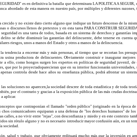
 "SEGURIDAD" es en definitiva la batalla que determinara LA POLITICA A SEGUIR, co
ordado de esta manera en nuestro país, por múltiples y diferentes razones, toda
a crecido y no existe dato cierto alguno que indique un futuro descenso de la mism
cusas o discursos llenos de pretextos y en esta tarea PARA CONSTRUIR SEGURIDAD
guridad es una tarea de todos, basada en un sistema de derechos y garantías imposi
delito se debe disminuir las garantías del delincuente, debe tenerse en cuenta q
milares riesgos, unos a manos del Estado y otros a manos de la delincuencia.
la tendencia a encerrar más y más personas, al tiempo que se recortan los presup
otra usina productora de delincuentes. Obviamente construir e inaugurar mejores 
te a ello, como hongos surgen los expertos en políticas de seguridad juvenil, de
, que por lo proyectadoparecieran que en su interior funcionarán universidades, s
apenas controla desde hace años su enseñanza pública, podrá afrontar un sistema
as soluciones no aparecen,la sociedad descree de toda estadística y de toda teoría
también, por el contrario y gracias a la exposición pública de las más crudas doctr
 a aplicar.
conceptos que contraponían el llamado "orden público" (originado en la época de 
 chos comunicadores equiparan a una defensa de "los derechos humanos" de los "
s calles, a no vivir entre "rejas", con desconfianza y miedo y en este contexto tam
didos sin rótulo alguno y no es necesario introducir mayor confusión aún, en un tem
da sociedad.
ión, salud y trabajo, que obviamente redituará mucho más que la inversión en arm