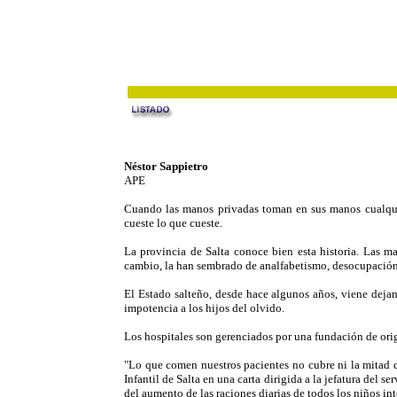
Néstor Sappietro
APE
Cuando las manos privadas toman en sus manos cualquier
cueste lo que cueste.
La provincia de Salta conoce bien esta historia. Las ma
cambio, la han sembrado de analfabetismo, desocupación
El Estado salteño, desde hace algunos años, viene dejan
impotencia a los hijos del olvido.
Los hospitales son gerenciados por una fundación de orig
"Lo que comen nuestros pacientes no cubre ni la mitad d
Infantil de Salta en una carta dirigida a la jefatura del
del aumento de las raciones diarias de todos los niños in