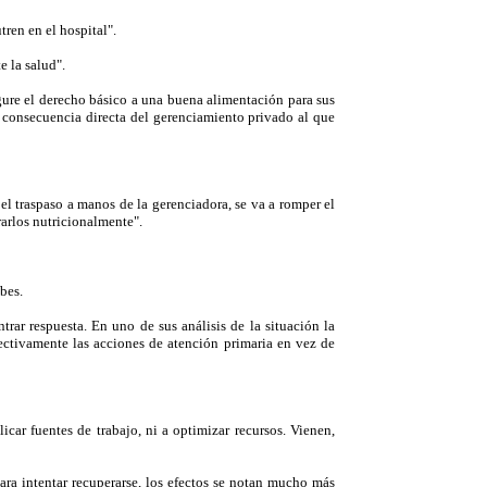
ren en el hospital".
e la salud".
gure el derecho básico a una buena alimentación para sus
es consecuencia directa del gerenciamiento privado al que
l traspaso a manos de la gerenciadora, se va a romper el
rarlos nutricionalmente".
bes.
trar respuesta. En uno de sus análisis de la situación la
efectivamente las acciones de atención primaria en vez de
ar fuentes de trabajo, ni a optimizar recursos. Vienen,
ara intentar recuperarse, los efectos se notan mucho más