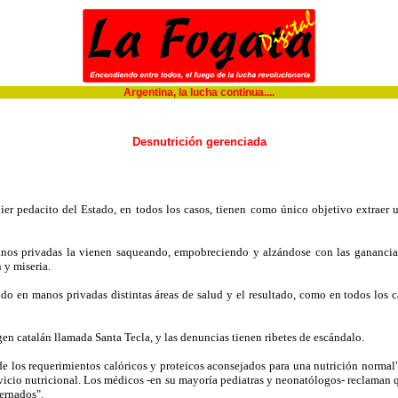
Argentina, la lucha continua....
Desnutrición gerenciada
 pedacito del Estado, en todos los casos, tienen como único objetivo extraer u
nos privadas la vienen saqueando, empobreciendo y alzándose con las ganancias de
 y miseria.
do en manos privadas distintas áreas de salud y el resultado, como en todos los 
en catalán llamada Santa Tecla, y las denuncias tienen ribetes de escándalo.
e los requerimientos calóricos y proteicos aconsejados para una nutrición normal"
 servicio nutricional. Los médicos -en su mayoría pediatras y neonatólogos- reclaman 
ternados".