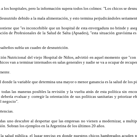
a los hospitales, pero la información supera todos los colmos: "Los chicos se desnut
desnutrido debido a la mala alimentación, y esto termina perjudicándoles seriament
 sostiene que "es inconcebible que un hospital de esta envergadura no brinde y ase
iación de Profesionales de la Salud de Salta (Apsades), "esta situación gravísima 
salteños sufría un cuadro de desnutrición.
ción Nutricional del viejo Hospital de Niños, advirtió en aquel momento que "con e
 chicos van a terminar internados en salas generales y nadie se va a ocupar de recupe
lmente.
 donde la variable que determina una mayor o menor ganancia es la salud de los pi
odas las maneras posibles la revisión y la vuelta atrás de esta política sin encon
ebería evaluar y corregir la orientación de sus políticas sanitarias y priorizar 
l negocio".
rtencias.
 uno descubre al despertar que las empresas no vienen a modernizar, a multiplic
sión. Sobran los ejemplos en la Argentina de los últimos 20 años.
 la salud pública, el lugar preciso en donde nuestros chicos hambreados acuden p