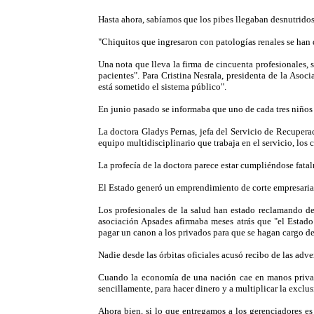
Hasta ahora, sabíamos que los pibes llegaban desnutridos 
"Chiquitos que ingresaron con patologías renales se han 
Una nota que lleva la firma de cincuenta profesionales,
pacientes". Para Cristina Nesrala, presidenta de la Asoc
está sometido el sistema público".
En junio pasado se informaba que uno de cada tres niños 
La doctora Gladys Pernas, jefa del Servicio de Recupera
equipo multidisciplinario que trabaja en el servicio, los
La profecía de la doctora parece estar cumpliéndose fata
El Estado generó un emprendimiento de corte empresarial
Los profesionales de la salud han estado reclamando de t
asociación Apsades afirmaba meses atrás que "el Estado d
pagar un canon a los privados para que se hagan cargo de
Nadie desde las órbitas oficiales acusó recibo de las adve
Cuando la economía de una nación cae en manos privadas
sencillamente, para hacer dinero y a multiplicar la exclu
Ahora bien, si lo que entregamos a los gerenciadores es