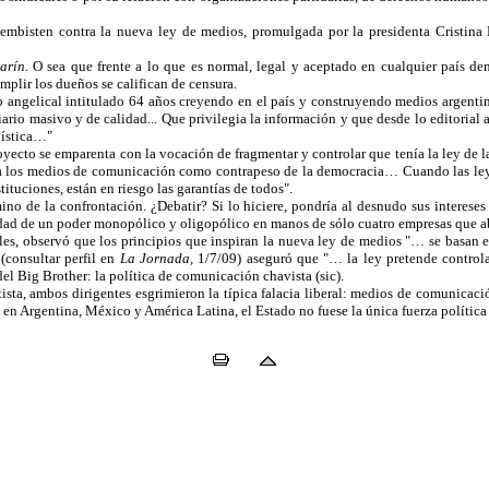
 embisten contra la nueva ley de medios, promulgada por la presidenta Cristina F
arín.
O sea que frente a lo que es normal, legal y aceptado en cualquier país demo
mplir los dueños se califican de censura.
to angelical intitulado 64 años creyendo en el país y construyendo medios argent
rio masivo y de calidad... Que privilegia la información y que desde lo editorial
dística…"
yecto se emparenta con la vocación de fragmentar y controlar que tenía la ley de la
r a los medios de comunicación como contrapeso de la democracia… Cuando las ley
tituciones, están en riesgo las garantías de todos".
ino de la confrontación. ¿Debatir? Si lo hiciere, pondría al desnudo sus interese
alidad de un poder monopólico y oligopólico en manos de sólo cuatro empresas que
es, observó que los principios que inspiran la nueva ley de medios "… se basan e
(consultar perfil en
La Jornada,
1/7/09) aseguró que "… la ley pretende control
el Big Brother: la política de comunicación chavista (sic).
ista, ambos dirigentes esgrimieron la típica falacia liberal: medios de comunicaci
 en Argentina, México y América Latina, el Estado no fuese la única fuerza política