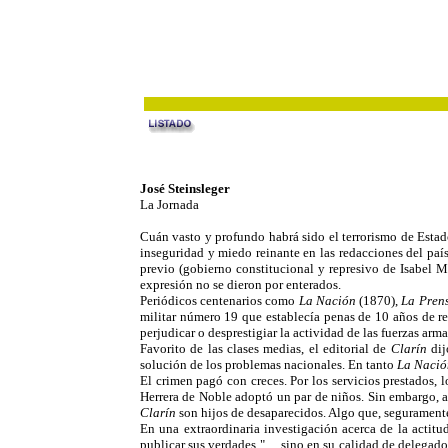
José Steinsleger
La Jornada
Cuán vasto y profundo habrá sido el terrorismo de Estad
inseguridad y miedo reinante en las redacciones del país
previo (gobierno constitucional y represivo de Isabel Ma
expresión no se dieron por enterados.
Periódicos centenarios como
La Nación
(1870),
La Pren
militar número 19 que establecía penas de 10 años de re
perjudicar o desprestigiar la actividad de las fuerzas arma
Favorito de las clases medias, el editorial de
Clarín
dij
solución de los problemas nacionales. En tanto
La Naci
El crimen pagó con creces. Por los servicios prestados, 
Herrera de Noble adoptó un par de niños. Sin embargo, a
Clarín
son hijos de desaparecidos. Algo que, seguramente
En una extraordinaria investigación acerca de la actitu
publicar sus verdades "… sino en su calidad de delegados