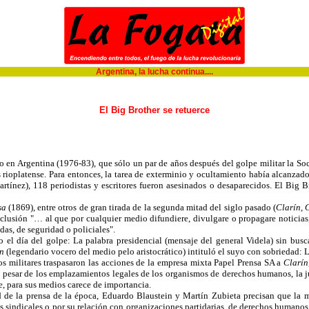
Argentina, la lucha continua....
El Big Brother se retuerce
o en Argentina (1976-83), que sólo un par de años después del golpe militar la Soc
 rioplatense. Para entonces, la tarea de exterminio y ocultamiento había alcanzado
rtínez), 118 periodistas y escritores fueron asesinados o desaparecidos. El Big Br
sa
(1869), entre otros de gran tirada de la segunda mitad del siglo pasado (
Clarín, 
clusión "… al que por cualquier medio difundiere, divulgare o propagare noticias
das, de seguridad o policiales".
o el día del golpe: La palabra presidencial (mensaje del general Videla) sin bus
ón
(legendario vocero del medio pelo aristocrático) intituló el suyo con sobriedad: L
los militares traspasaron las acciones de la empresa mixta Papel Prensa SA a
Clarín
 pesar de los emplazamientos legales de los organismos de derechos humanos, la jus
, para sus medios carece de importancia.
d de la prensa de la época, Eduardo Blaustein y Martín Zubieta precisan que la m
 sindicales o por su relación con organizaciones partidarias, de derechos humanos o