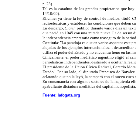
p. 23).
Tal es la catadura de los grandes propietarios que hoy
14/10/09).
Kirchner ya tiene la ley de control de medios, tituló
Cl
radioeléctricas y establecer las condiciones que deben cu
En descargo,
Clarín
publicó durante varios días un tex
que nació en 1945 con una mirada nueva. La de ser un dia
la independencia empresaria como reaseguro de la perio
Continúa: "La paradoja es que en varios aspectos este pro
alejadas de los ejemplos internacionales… desacredita
utiliza el poder del Estado y no encuentra freno en las ins
Cínicamente, el poder mediático argentino eligió el cam
periodísticas independientes, destinado a ocultar la re
El presidente de la Unión Cívica Radical, Gerardo Moral
Estado". Por su lado, el diputado Francisco de Narváez 
aclarando que no la leyó, la comparó con el nuevo cuco d
En consonancia con algunos sectores de la izquierda elit
apabullante dictadura mediática del capital monopolista,
Fuente: lafogata.org