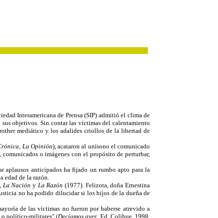
iedad Interamericana de Prensa (SIP) admitió el clima de
 sus objetivos. Sin contar las víctimas del calentamiento
other mediático y los adalides criollos de la libertad de
Crónica, La Opinión
), acataron al unísono el comunicado
, comunicados o imágenes con el propósito de perturbar,
car aplausos anticipados ha fijado un rumbo apto para la
a edad de la razón.
, La Nación
y
La Razón
(1977). Felizota, doña Ernestina
ticia no ha podido dilucidar si los hijos de la dueña de
ayoría de las víctimas no fueron por haberse atrevido a
 político-militares" (
Decíamos ayer
, Ed. Colihue, 1998,