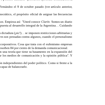
ernández el 9 de octubre pasado (ver artículo anterior,
crático, el propósito oficial de asignar las frecuencias
inos. Empieza así: "Usted conoce
Clarín.
Somos un diario
 apuesta al desarrollo integral de la Argentina… Cuidando
 dictadura (¡sic!)… se imponen restricciones arbitrarias y
es son pensadas contra algunos, cuando el personalismo
s corporativos. Cosa que trata con el eufemismo empresas
 absorben 84 por ciento de la demanda comunicacional.
n una teoría que tiene su basamento en la expansión del
ar los medios de comunicación y la opinión pública". Y
ón independientes del poder político. Como si frente a la
 capaz de balancearlo.