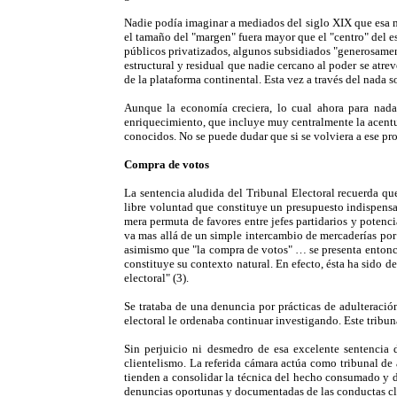
Nadie podía imaginar a mediados del siglo XIX que esa ma
el tamaño del "margen" fuera mayor que el "centro" del es
públicos privatizados, algunos subsidiados "generosament
estructural y residual que nadie cercano al poder se atre
de la plataforma continental. Esta vez a través del nada s
Aunque la economía creciera, lo cual ahora para nada
enriquecimiento, que incluye muy centralmente la acentu
conocidos. No se puede dudar que si se volviera a ese pr
Compra de votos
La sentencia aludida del Tribunal Electoral recuerda que
libre voluntad que constituye un presupuesto indispensab
mera permuta de favores entre jefes partidarios y potenc
va mas allá de un simple intercambio de mercaderías por
asimismo que "la compra de votos" … se presenta entonce
constituye su contexto natural. En efecto, ésta ha sido
electoral" (3).
Se trataba de una denuncia por prácticas de adulteración
electoral le ordenaba continuar investigando. Este tribu
Sin perjuicio ni desmedro de esa excelente sentencia d
clientelismo. La referida cámara actúa como tribunal de a
tienden a consolidar la técnica del hecho consumado y del
denuncias oportunas y documentadas de las conductas cli