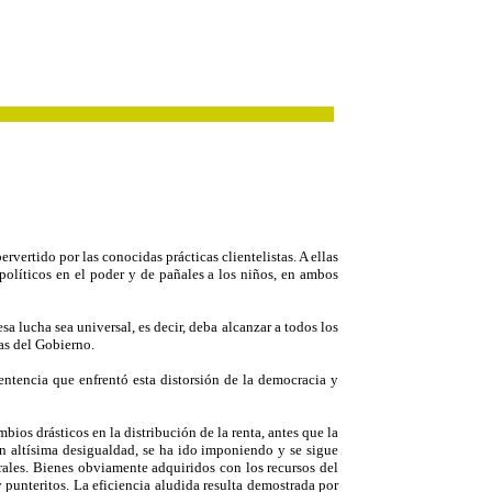
rvertido por las conocidas prácticas clientelistas. A ellas
olíticos en el poder y de pañales a los niños, en ambos
a lucha sea universal, es decir, deba alcanzar a todos los
tas del Gobierno.
entencia que enfrentó esta distorsión de la democracia y
ios drásticos en la distribución de la renta, antes que la
con altísima desigualdad, se ha ido imponiendo y se sigue
rales. Bienes obviamente adquiridos con los recursos del
y punteritos. La eficiencia aludida resulta demostrada por