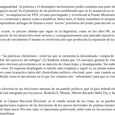
rginalidad , la pobreza y el desempleo sin horizonte podía constituir una parte d
pacio social. Es el producto de las políticas neoliberales que en lo sustancial no
e", la enajenación de Y.P.F., el trato privilegiado y reverencial al Fondo Moneta
ve a cuestionar y menos a aun a modificar. Antes bien, el futuro inmediato le propo
orprendente artilugio de Enarsa u otros "socios" petroleros del poder, para decirlo c
 ocurre, es preciso afirmar que sigue en la Argentina, como en los años 90, u
ación de los desniveles entre sectores y consiguientemente una marcada injusticia 
oceso de crecimiento el mismo no resolvería sino que produciría la expansión de la 
 "las prácticas clientelares –entre las que se encuentra la denominada ‘compra de
le del ejercicio del sufragio" (1) También señala que "el concepto general de cli
iales electores provenientes en su mayoría de clases bajas y desamparadas. Sin emb
 votos. El esquema desplegado es mucho más complejo y aquel es, en ultima instanci
s como la practica típica del clientelismo político- electoral, pues - aun cuando
 definida como el mecanismo en el que los votantes son ‘ sobornados’ para que se 
 electoral en las elecciones internas de un partido político, que la juez federal e
nal está integrado por los jueces: Rodolfo E. Munné, Alberto Ricardo Dalla Vía, y S
e la Cámara Nacional Electoral, en el estado actual de las cosas, no se pueden
pelaciones respecto de las decisiones de los jueces electorales de primera instanc
 dejar hacer. Por otro lado, el matonismo prelectoral, sobre todo en los sectores 
entelistas.