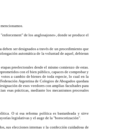
ia mencionamos.
l "enforcement" de los anglosajones-, donde se produce el
ria deben ser designados a través de un procedimiento que
prolongación automática de la voluntad de aquel, debieran
as etapas preelectorales desde el mismo comienzo de estas.
comprometidos con el bien público, capaces de comprobar y
 votos a cambio de bienes de toda especie, lo cual en la
la Federación Argentina de Colegios de Abogados quedara
a designación de esos veedores con amplias facultades para
cian esas prácticas, mediante los mecanismos procesales
ítica. O si esa reforma política es bastardeada y sirve
yorías legislativas y el auge de la "borocotización".
dos, sus elecciones internas y la confección cuidadosa de