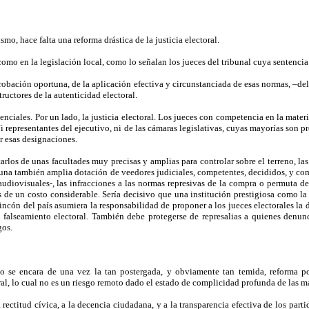
mo, hace falta una reforma drástica de la justicia electoral.
omo en la legislación local, como lo señalan los jueces del tribunal cuya sentenc
obación oportuna, de la aplicación efectiva y circunstanciada de esas normas, –de
uctores de la autenticidad electoral.
nciales. Por un lado, la justicia electoral. Los jueces con competencia en la mate
 representantes del ejecutivo, ni de las cámaras legislativas, cuyas mayorías son 
ar esas designaciones.
otarlos de unas facultades muy precisas y amplias para controlar sobre el terreno, l
de una también amplia dotación de veedores judiciales, competentes, decididos, y 
udiovisuales-, las infracciones a las normas represivas de la compra o permuta de
s de un costo considerable. Sería decisivo que una institución prestigiosa como 
a rincón del país asumiera la responsabilidad de proponer a los jueces electorales l
e falseamiento electoral. También debe protegerse de represalias a quienes denun
gos.
no se encara de una vez la tan postergada, y obviamente tan temida, reforma pol
al, lo cual no es un riesgo remoto dado el estado de complicidad profunda de las ma
ectitud cívica, a la decencia ciudadana, y a la transparencia efectiva de los parti