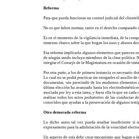
Reforma
Para que pueda funcionar un control judicial del clientelis
No es que falten normas, tanto en el derecho comparado c
Es en el momento de la vigilancia inmediata, de la compr
inmenso charco sobre la que bogan los usos y abusos destr
Esa reforma implicaría algunos elementos que parecen ese
de ningún modo incluya miembros de la clase política. Ni
integrar el Consejo de la Magistratura en ocasión de trat
Por otra parte, a los de primera instancia es necesario d
Lo cual no se podrá practicar sin otorgarles el auxilio 
documentar, -sin prescindir de los modernos elementos a
última elección ha avanzado hasta los electrodoméstico
asociada por ley a esta tarea, y fuera ella la que en cad
realizar todos los actos probatorios de las conductas d
conocidos que ayudan a la preservación de algunos testi
Otra demorada reforma
Lo dicho antes tal vez pueda resultar insuficiente si 
expresamente para la adulteración de la veracidad elector
Un aspecto de esta debe crear mecanismo que hagan a la r