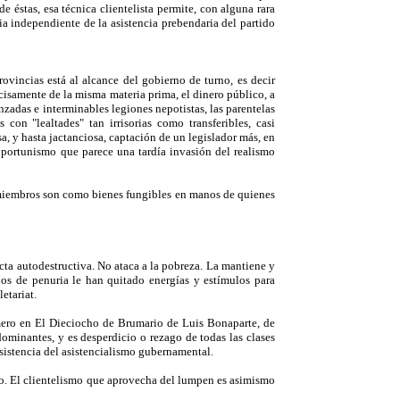
éstas, esa técnica clientelista permite, con alguna rara
a independiente de la asistencia prebendaria del partido
ovincias está al alcance del gobierno de turno, es decir
ecisamente de la misma materia prima, el dinero público, a
nzadas e interminables legiones nepotistas, las parentelas
 con "lealtades" tan irrisorias como transferibles, casi
a, y hasta jactanciosa, captación de un legislador más, en
oportunismo que parece una tardía invasión del realismo
Sus miembros son como bienes fungibles en manos de quienes
ucta autodestructiva. No ataca a la pobreza. La mantiene y
años de penuria le han quitado energías y estímulos para
etariat.
mero en El Dieciocho de Brumario de Luis Bonaparte, de
ominantes, y es desperdicio o rezago de todas las clases
bsistencia del asistencialismo gubernamental.
smo. El clientelismo que aprovecha del lumpen es asimismo