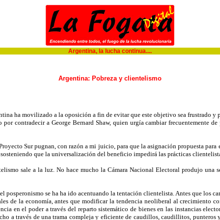
Argentina, la lucha continua....
Argentina: Pobreza y clientelismo
ina ha movilizado a la oposición a fin de evitar que este objetivo sea frustrado y pe
 por contradecir a George Bernard Shaw, quien urgía cambiar frecuentemente de p
royecto Sur pugnan, con razón a mi juicio, para que la asignación propuesta para es
sosteniendo que la universalización del beneficio impedirá las prácticas clientelis
entelismo sale a la luz. No hace mucho la Cámara Nacional Electoral produjo una s
l posperonismo se ha ha ido acentuando la tentación clientelista. Antes que los camb
rales de la economía, antes que modificar la tendencia neoliberal al crecimiento 
a en el poder a través del reparto sistemático de bienes en las instancias electo
cho a través de una trama compleja y eficiente de caudillos, caudillitos, punteros 