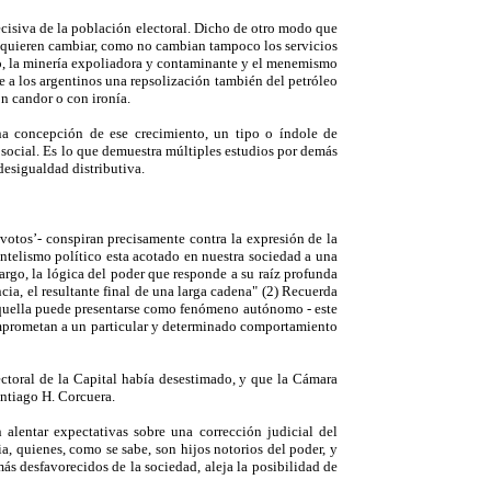
ecisiva de la población electoral. Dicho de otro modo que
 se quieren cambiar, como no cambian tampoco los servicios
rio, la minería expoliadora y contaminante y el menemismo
ne a los argentinos una repsolización también del petróleo
on candor o con ironía.
na concepción de ese crecimiento, un tipo o índole de
social. Es lo que demuestra múltiples estudios por demás
desigualdad distributiva.
 votos’- conspiran precisamente contra la expresión de la
entelismo político esta acotado en nuestra sociedad a una
argo, la lógica del poder que responde a su raíz profunda
a, el resultante final de una larga cadena" (2) Recuerda
 aquella puede presentarse como fenómeno autónomo - este
comprometan a un particular y determinado comportamiento
lectoral de la Capital había desestimado, y que la Cámara
antiago H. Corcuera.
 alentar expectativas sobre una corrección judicial del
ia, quienes, como se sabe, son hijos notorios del poder, y
más desfavorecidos de la sociedad, aleja la posibilidad de