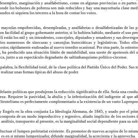
esempleo, marginación y analfabetismo, como en algunas provincias o en partes de 
 donde los bolsones de pobreza son más reducidos y hay una mayoritaria clase medi
ndos ni siquiera los terceros a la hora de contar los votos.
s mayorías empobrecidas, desempleadas, y analfabetas o desalfabetizadas de las pr
on facilidad al grupo gobernante anterior, si lo hubiera habido, mediante el uso pr
lí están los mil y un intendentes, concejales, diputados y senadores y sus desvergo
arios numerosos de sinecuras y canonjías burocráticas y legislativas. Todos ellos
ostor, rápidamente endosadas al nuevo tenedor ocasional. Por otra parte, la ostentos
, ha producido una situación límite de mutabilidad, una suerte de apoteosis del 
tica, junto a un espectáculo degradante de saltimbanquismo politico-circense.
 palabra, la flexibilidad total, de la clase política del Partido Único del Poder. 
realizar unas formas típicas del abuso de poder.
adelante políticas que produjeran la reducción significativa de ella. Sería una cond
eza. Requiere la pasividad, la abulia y la inferiorización del indigente al que 
 clientelismo es perfectamente complementario a la existencia de un vasto Lupenprol
y Engels en la obra conjunta La Ideología Alemana, de 1845, y usado por el pri
e comporta de un modo improductivo y regresivo, aliado implícito de los sectores d
análisis, transpuesto al presente, es la marginalidad social dependiente para su su
sufructuar el lumpen proletariat existente. Es promotor de nuevos acopios de lo mi
 es en si mismo lumpenizador, difunde marginalidad, la acrecienta y la aprovecha.