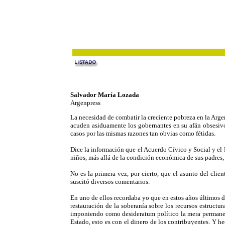
Salvador María Lozada
Argenpress
La necesidad de combatir la creciente pobreza en la Argent
acuden asiduamente los gobernantes en su afán obsesivo
casos por las mismas razones tan obvias como fétidas.
Dice la información que el Acuerdo Cívico y Social y el P
niños, más allá de la condición económica de sus padres, 
No es la primera vez, por cierto, que el asunto del cli
suscitó diversos comentarios.
En uno de ellos recordaba yo que en estos años últimos de
restauración de la soberanía sobre los recursos estructu
imponiendo como desideratum político la mera permanenci
Estado, esto es con el dinero de los contribuyentes. Y he