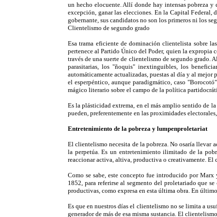
un hecho elocuente. Allí donde hay intensas pobreza y d
excepción, ganar las elecciones. En la Capital Federal,
gobernante, sus candidatos no son los primeros ni los segu
Clientelismo de segundo grado
Esa trama eficiente de dominación clientelista sobre la
pertenece al Partido Único del Poder, quien la expropia c
través de una suerte de clientelismo de segundo grado. Al
parasitarias, los "ñoquis" inextinguibles, los benefici
automáticamente actualizadas, puestas al día y al mejor p
el esperpéntico, aunque paradigmático, caso "Borocotó"
mágico literario sobre el campo de la política partidocrá
Es la plásticidad extrema, en el más amplio sentido de la
pueden, preferentemente en las proximidades electorales, 
Entretenimiento de la pobreza y lumpenproletariat
El clientelismo necesita de la pobreza. No osaría llevar 
la perpetúa. Es un entretenimiento ilimitado de la pobr
reaccionar activa, altiva, productiva o creativamente. El
Como se sabe, este concepto fue introducido por Marx 
1852, para referirse al segmento del proletariado que s
productivas, como expresa en esta última obra. En último 
Es que en nuestros días el clientelismo no se limita a u
generador de más de esa misma sustancia. El clientelismo