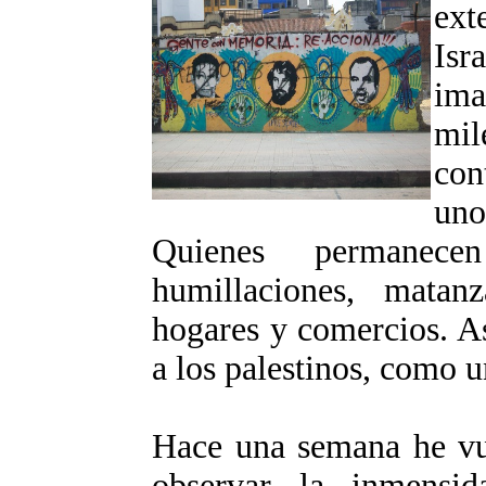
ext
Isr
ima
mil
con
uno
Quienes permanece
humillaciones, matan
hogares y comercios. As
a los palestinos, como 
Hace una semana he vue
observar la inmensi