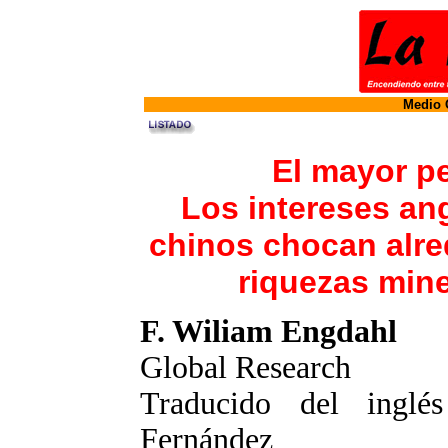
Medio O
El mayor p
Los intereses an
chinos chocan alre
riquezas min
F. Wiliam Engdahl
Global Research
Traducido del inglé
Fernández