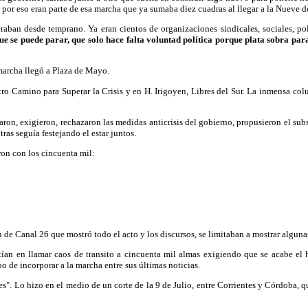
 por eso eran parte de esa marcha que ya sumaba diez cuadras al llegar a la Nueve de
an desde temprano. Ya eran cientos de organizaciones sindicales, sociales, políti
ue se puede parar, que solo hace falta voluntad política porque plata sobra par
 marcha llegó a Plaza de Mayo.
Otro Camino para Superar la Crisis y en H. Irigoyen, Libres del Sur. La inmensa 
on, exigieron, rechazaron las medidas anticrisis del gobierno, propusieron el subsi
as seguía festejando el estar juntos.
ron con los cincuenta mil:
de Canal 26 que mostró todo el acto y los discursos, se limitaban a mostrar algunas
istían en llamar caos de transito a cincuenta mil almas exigiendo que se acabe el
 de incorporar a la marcha entre sus últimas noticias.
tes". Lo hizo en el medio de un corte de la 9 de Julio, entre Corrientes y Córdoba, q