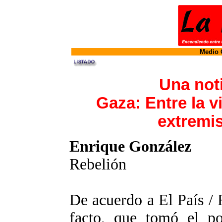
Medio O
Una noti
Gaza: Entre la vi
extremi
Enrique González
Rebelión
De acuerdo a El País /
facto, que tomó el po