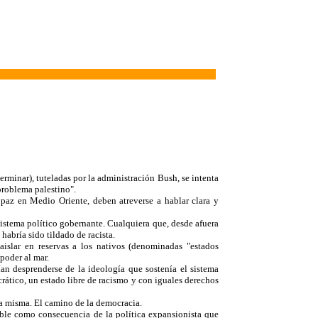
erminar), tuteladas por la administración Bush, se intenta
problema palestino".
 paz en Medio Oriente, deben atreverse a hablar clara y
istema político gobernante. Cualquiera que, desde afuera
habría sido tildado de racista.
islar en reservas a los nativos (denominadas "estados
poder al mar.
an desprenderse de la ideología que sostenía el sistema
crático, un estado libre de racismo y con iguales derechos
la misma. El camino de la democracia.
sible como consecuencia de la política expansionista que