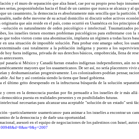
alación y el muro de separación que alza Israel, cae por su propio peso bajo innumera
ones serias, posponiéndolas hacia el final de un camino que nunca se alcanza y al q
e un casamiento, la democracia es absolutamente más sencilla que la partición. U
Jerusalén, nadie debe moverse de su actual domicilio ni discutir sobre activos econ
originaria que aún reside en el país, como ocurrió en Usamérica en los principios d
–solución es naturalmente de orden psicológico e intelectual. Traumatizados po
bes, los israelíes tienen enormes problemas psicológicos para enfrentarse con la 
mo que todos vieron como una abominación, implanta un régimen a todas luces basad
e en una situación de imposible solución. Para probar este amargo sabor, los usa
xterminado casi totalmente a la población indígena y puesto a los supervivientes
a de hoy fuera indígena, privada de sus derechos básicos, empobrecida, llena de res
us antecesores.
qué pasaría si México y Canadá fueran estados indígenas independientes, aún no r
numéricamente mayores que los usaamericanos. De ser así, no sería placentero vivir a
ían y deshumanizarían progresivamente. Los colonizadores podrían pensar, racio
le. Así fue y así continúa siendo la tierra que Israel gobierna.
 el último grito desesperado en la infructuosa búsqueda de la solución separatis
az y creen en la democracia puedan por fin persuadir a los israelíes de ir más allá
emocrática puesta en realidades presentes y en posibilidades futuras.
 intelectual necesarias para alcanzar una aceptable "solución de un estado" será f
ión –particularmente usamericanos- para animar a los israelíes a encontrar un cami
amino de la democracia y de darle una oportunidad.
nacional, asesoró en el equipo de negociaciones de los palestinos con Israel, aut
le=100948&d=8&m=9&y=2007