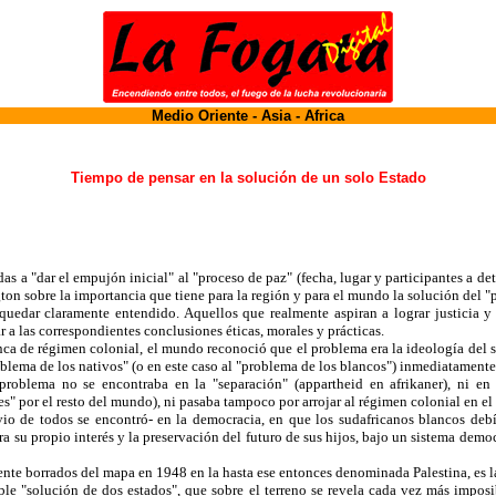
Medio Oriente - Asia - Africa
Tiempo de pensar en la solución de un solo Estado
s a "dar el empujón inicial" al "proceso de paz" (fecha, lugar y participantes a det
on sobre la importancia que tiene para la región y para el mundo la solución del "
 quedar claramente entendido. Aquellos que realmente aspiran a lograr justicia y
 a las correspondientes conclusiones éticas, morales y prácticas.
nca de régimen colonial, el mundo reconoció que el problema era la ideología del s
oblema de los nativos" (o en este caso al "problema de los blancos") inmediatamente 
oblema no se encontraba en la "separación" (appartheid en afrikaner), ni en a
" por el resto del mundo), ni pasaba tampoco por arrojar al régimen colonial en el 
vio de todos se encontró- en la democracia, en que los sudafricanos blancos debí
a su propio interés y la preservación del futuro de sus hijos, bajo un sistema demo
lmente borrados del mapa en 1948 en la hasta ese entonces denominada Palestina, es 
able "solución de dos estados", que sobre el terreno se revela cada vez más impo