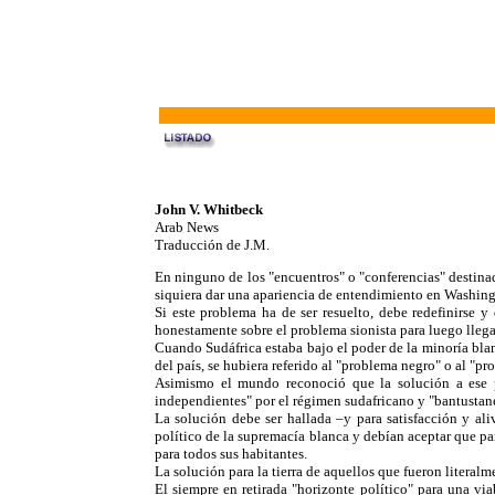
John V. Whitbeck
Arab News
Traducción de J.M.
En ninguno de los "encuentros" o "conferencias" destinada
siquiera dar una apariencia de entendimiento en Washingt
Si este problema ha de ser resuelto, debe redefinirse y
honestamente sobre el problema sionista para luego llegar
Cuando Sudáfrica estaba bajo el poder de la minoría bla
del país, se hubiera referido al "problema negro" o al "pr
Asimismo el mundo reconoció que la solución a ese pr
independientes" por el régimen sudafricano y "bantustanes
La solución debe ser hallada –y para satisfacción y ali
político de la supremacía blanca y debían aceptar que par
para todos sus habitantes.
La solución para la tierra de aquellos que fueron litera
El siempre en retirada "horizonte político" para una vi