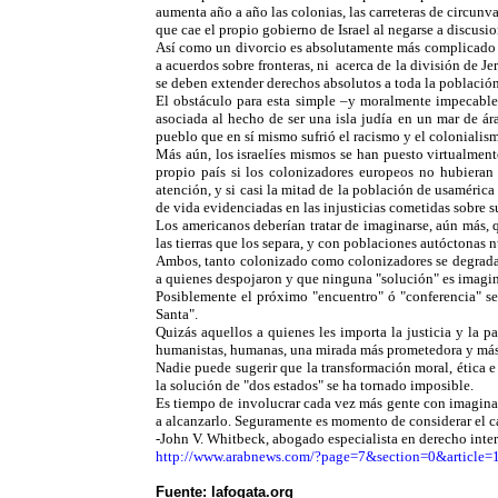
aumenta año a año las colonias, las carreteras de circunv
que cae el propio gobierno de Israel al negarse a discusi
Así como un divorcio es absolutamente más complicado qu
a acuerdos sobre fronteras, ni acerca de la división de 
se deben extender derechos absolutos a toda la población 
El obstáculo para esta simple –y moralmente impecable 
asociada al hecho de ser una isla judía en un mar de ára
pueblo que en sí mismo sufrió el racismo y el colonialis
Más aún, los israelíes mismos se han puesto virtualment
propio país si los colonizadores europeos no hubieran e
atención, y si casi la mitad de la población de usaméric
de vida evidenciadas en las injusticias cometidas sobre s
Los americanos deberían tratar de imaginarse, aún más, 
las tierras que los separa, y con poblaciones autóctonas 
Ambos, tanto colonizado como colonizadores se degradar
a quienes despojaron y que ninguna "solución" es imaginab
Posiblemente el próximo "encuentro" ó "conferencia" sea
Santa".
Quizás aquellos a quienes les importa la justicia y la p
humanistas, humanas, una mirada más prometedora y más d
Nadie puede sugerir que la transformación moral, ética e
la solución de "dos estados" se ha tornado imposible.
Es tiempo de involucrar cada vez más gente con imaginac
a alcanzarlo. Seguramente es momento de considerar el c
-John V. Whitbeck, abogado especialista en derecho inter
http://www.arabnews.com/?page=7&section=0&artic
Fuente: lafogata.org