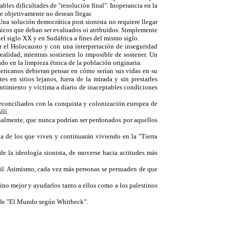
bles dificultades de "resolución final". Inoperancia en la
ue objetivamente no desean llegar.
na solución democrática post sionista no requiere llegar
ómicos que deban ser evaluados oi atribuidos. Simplemente
el siglo XX y en Sudáfrica a fines del mismo siglo.
r el Holocausto y con una interpretación de inseguridad
realidad, mientras sostienen lo imposible de sostener. Un
o en la limpieza étnica de la población originaria.
mericanos debieran pensar en cómo serían sus vidas en su
 en sitios lejanos, fuera de la mirada y sin prestarles
entimiento y víctima a diario de inaceptables condiciones
econciliados con la conquista y colonización europea de
llí.
nalmente, que nunca podrían ser perdonados por aquellos
ta de los que viven y continuarán viviendo en la "Tierra
 de la ideología sionista, de moverse hacia actitudes más
ácil. Asimismo, cada vez más personas se persuaden de que
no mejor y ayudarlos tanto a ellos como a los palestinos
or de "El Mundo según Whitbeck".