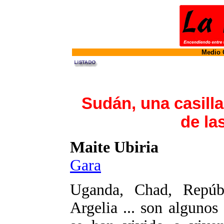
Medio O
Sudán, una casilla
de la
Maite Ubiria
Gara
Uganda, Chad, Repúbli
Argelia ... son algunos