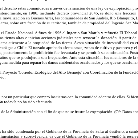
l derecho estas comunidades a través de la sanción de una ley de expropiación prov
teriormente, en 1986, mediante decreto provincial 2845, se donó una fracción de
da movilización en Buenos Aires, las comunidades de San Andrés, Río Blanquito, L
erras, sobre otra fracción de su territorio, también de propiedad del Ingenio San Ma
ra el Estado Nacional. A fines de 1996 el Ingenio San Martín y refinería El Tabac
tierras altas e inician acciones judiciales para revocar la donación. A partir d
ema atienente a la propiedad de las tierras. A esta situación de inestabilidad en 
ará gas a Chile. El trazado aprobado afecta casas, zonas de cultivo y pastoreo y el
s, posteriormente la prohibición fue levantada y se permitió su continuación. Pos
ños que se produjeron son irreparables. Ante esta situación, los miembros de la
una medida para reparar los danos ambientales ocasionados y los que se ocasionará
l Proyecto 'Corredor Ecológico del Alto Bermejo' con Coordinación de la Fundación 
vio.
por un particular que compró las tierras con la comunidad adentro de ellas. Si bie
ón todavía no ha sido efectuada.
 la Administración con el fin de que no se frustre la expropiación. (Cfr. Datos apo
a sido condenada por el Gobierno de la Provincia de Salta al destierro, a cambia
 alimentación y supervivencia, ya que el Gobierno de la Provincia vendió la reser