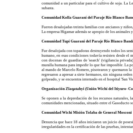
comunidad a un particular para el cultivo de soja. La Le
subasta.
Comunidad Kolla Guaraní del Paraje Río Blanco Band
Fueron desalojadas treinta familias con ancianos y niños,
La empresa Higamar además se apropio de los animales y 
Comunidad Tupí Guaraní del Paraje Río Blanco Band
Fue desalojada con topadoras destruyendo todos los semb
humano, en esas condiciones todavía resisten desde el m
con docenas de guardias de 'search' (vigilancia privad
muralla humana para impedir lo que fue imposible. La po
al mando de Marcelo Romero, pisotearon y quemaron la ba
regresaron a apresar a siete hermanos, sin ninguna orden
golpeado, y se encuentra internado en el hospital 'San Vi
Organización Zlaqatahyi (Unión Wichí del Itiyuro- 
Se oponen a la depredación de los recursos naturales, la 
comunidades mencionadas, situado entre el Gasoducto sobr
Comunidad Wichí Misión Tolaba de General Mosconi
Denuncia que hace 18 años iniciaron un juicio de posesió
irregularidades en la certificación de las pruebas, intent