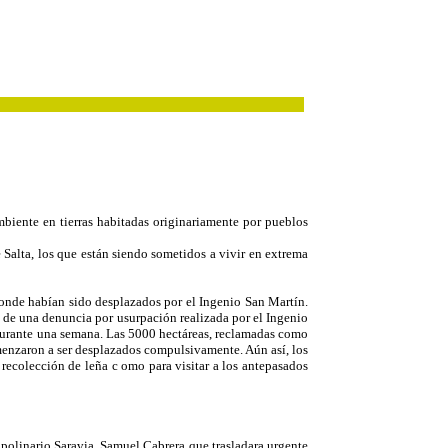
biente en tierras habitadas originariamente por pueblos
 Salta, los que están siendo sometidos a vivir en extrema
onde habían sido desplazados por el Ingenio San Martín.
a de una denuncia por usurpación realizada por el Ingenio
durante una semana. Las 5000 hectáreas, reclamadas como
omenzaron a ser desplazados compulsivamente. Aún así, los
a recolección de leña c omo para visitar a los antepasados
olinario Saravia, Samuel Cabrera que trasladara urgente