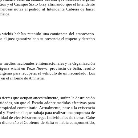
 Ríos y el Cacique Sixto Gray afirmando que el Intendente
umerosas notas el pedido al Intendente Cabrera de hacer
física.
s wichis habían retenido una camioneta del empresario.
el juez garantizo con su presencia el respeto y derecho
por medios nacionales e internacionales y la Organización
dígena wichi en Pozo Nuevo, provincia de Salta, resultó
indígenas para recuperar el vehículo de un hacendado. Los
e en el informe de Amnistía.
 tierras que ocupan ancestralmente, sufren la destrucción
unidades, sin que el Estado adopte medidas efectivas para
e propiedad comunitario. Actualmente, pese a la existencia
 y Provincial, que trabaja para realizar una propuesta de
idad de efectivizar entregas individuales de tierras. Cabe
en dicho año el Gobierno de Salta se había comprometido,