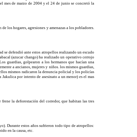
n el mes de marzo de 2004 y el 24 de junio se concretó la
ón de los hogares, agresiones y amenazas a los pobladores.
d se defendió ante estos atropellos realizando un escudo
abacal (azucar chango) ha realizado un operativo cerrojo
. Los guardias, golpearon a los hermanos que hacían una
emente a ancianos, mujeres y niños. los mismos guardias,
los mismos radicaron la denuncia policial y los policías
a Jakulica por intento de asesinato a un menor) es el mas
 frene la deforestación del corredor, que habitan las tres
o). Durante estos años sufrieron todo tipo de atropellos:
ido en la causa, etc.