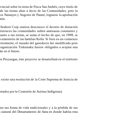
incial sobre la tierra de Finca San Andrés, cuyo título de
 las tierras altas a favor de las Comunidades, pero la
os Naranjos y Angosto de Paraní, lograron la aprobación
rtín.
al-Seabort Corp oration desconoce el decreto de donación
e entonces las comunidades sufren amenazas constantes y
cuanto a sus tierras, se suma el hecho de que, en 1999, se
 cementerio de las familias Kolla. Si bien en un comienzo
teriormente, el trazado del gasoducto fue modificado pero
 organización Tinkunaku fueron obligados a aceptar una
n en el futuro.
Proyungas, éste proyecto se desarrollará en el territorio
n existe una resolución de la Corte Suprema de Justicia de
rtados por la Comisión de Juristas Indígenas).
r sus forma de vida tradicionales y a la pérdida de sus
va natural del Departamento de Anta en donde habita esta