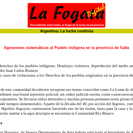
Argentina: La lucha continúa
Agresiones sistemáticas al Pueblo indígena en la provincia de Salta
derechos de los pueblos indígenas. Desalojos violentos, depredación del medio am
ador Juan Carlos Romero.
 casos de violaciones a los Derechos de los pueblos originarios en la provincia de
s de esta comunidad decidieron recuperar sus tierras conocidas como La Loma de d
diante una brutal represión policial, sin orden judicial escrita, como consecuenci
orporation. Se llevaron niños detenidos y muchas personas permanecieron presas 
esde tiempos inmemoriales. A partir de la década del 40, por acción del Ingenio, c
 Hipólito Irigoyen, continuaron haciendo uso de las tierras, tanto para la caza y l
ación similar a la aquí descripta se encuentra la Comunidad Río Blanco.
ca
Nosotros', de Saravia Departamento de Anta habían solicitado al Intendente de Ap