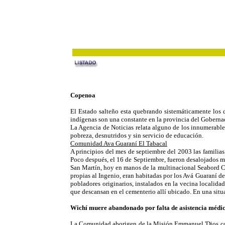
Copenoa
El Estado salteño esta quebrando sistemáticamente los 
indígenas son una constante en la provincia del Gobern
La Agencia de Noticias relata alguno de los innumerables
pobreza, desnutridos y sin servicio de educación.
Comunidad Ava Guaraní El Tabacal
A principios del mes de septiembre del 2003 las familia
Poco después, el 16 de Septiembre, fueron desalojados me
San Martín, hoy en manos de la multinacional Seabord C
propias al Ingenio, eran habitadas por los Avá Guaraní d
pobladores originarios, instalados en la vecina localidad
que descansan en el cementerio allí ubicado. En una situ
Wichí muere abandonado por falta de asistencia médi
La Comunidad aborigen de la Misión Emmanuel 'Dios con 