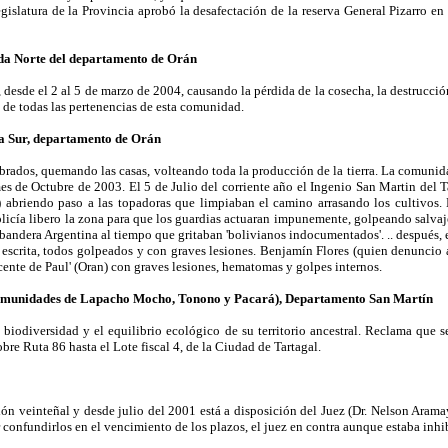
gislatura de la Provincia aprobó la desafectación de la reserva General Pizarro e
a Norte del departamento de Orán
 desde el 2 al 5 de marzo de 2004, causando la pérdida de la cosecha, la destrucci
de todas las pertenencias de esta comunidad.
a Sur, departamento de Orán
rados, quemando las casas, volteando toda la producción de la tierra. La comunida
es de Octubre de 2003. El 5 de Julio del corriente año el Ingenio San Martin del T
a) abriendo paso a las topadoras que limpiaban el camino arrasando los cultivos
licía libero la zona para que los guardias actuaran impunemente, golpeando salvaj
ndera Argentina al tiempo que gritaban 'bolivianos indocumentados'. .. después, el
 escrita, todos golpeados y con graves lesiones. Benjamín Flores (quien denuncio 
cente de Paul' (Oran) con graves lesiones, hematomas y golpes internos.
Comunidades de Lapacho Mocho, Tonono y Pacará), Departamento San Martín
biodiversidad y el equilibrio ecológico de su territorio ancestral. Reclama que se
e Ruta 86 hasta el Lote fiscal 4, de la Ciudad de Tartagal.
n veinteñal y desde julio del 2001 está a disposición del Juez (Dr. Nelson Aramay
ar confundirlos en el vencimiento de los plazos, el juez en contra aunque estaba inhib