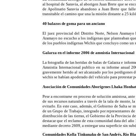
al hospital de Saravia, al aborigen Juan Brete que se en
de Apolinario Saravia abandono a Juan Brete que fallec
transitable el camino que una la misión distante a 25 kil
40 balazos de goma para un anciano
El juez provincial del Distrito Norte, Nelson Aramayo
Aramayo no escucho a los indígenas que planteaban que 
de los pueblos indígenas Wichis que concluyo como un si
Galarza en el informe 2006 de amnistía Internacional
La fotografía de las heridas de balas de Galarza e infor
Amnistía Internacional publico en su informe anual 200
gravemente herido al ser alcanzado por los perdigones de
wichis se habían apoderado del vehículo para protestar po
Asociación de Comunidades Aborígenes Lhaka Honha
Pese a encontrarse en proceso de solución amistosa, ante
de sus recursos naturales a través de la tala de monte, 
evitarlo. En este caso, además, el Gobierno de Salta se m
de un Grupo de Trabajo, integrado por representantes de 
distribución de las tierras, el Gobierno de la Provincia 
destacar que el reclamo de esta comunidad data del año 
mediante decreto 2609, a entregar una superficie sin sub
Comunidades Kolla Tinkunaku de San Andrés, Rio Blan