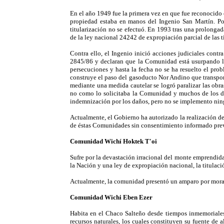
En el año 1949 fue la primera vez en que fue reconocido e
propiedad estaba en manos del Ingenio San Martín. Pos
titularización no se efectuó. En 1993 tras una prolonga
de la ley nacional 24242 de expropiación parcial de las ti
Contra ello, el Ingenio inició acciones judiciales cont
2845/86 y declaran que la Comunidad está usurpando las 
persecuciones y hasta la fecha no se ha resuelto el probl
construye el paso del gasoducto Nor Andino que transport
mediante una medida cautelar se logró paralizar las obra
no como lo solicitaba la Comunidad y muchos de los da
indemnización por los daños, pero no se implemento ning
Actualmente, el Gobierno ha autorizado la realización de
de éstas Comunidades sin consentimiento informado pre
Comunidad Wichí Hoktek T'oi
Sufre por la devastación irracional del monte emprendida 
la Nación y una ley de expropiación nacional, la titulaci
Actualmente, la comunidad presentó un amparo por mora de
Comunidad Wichi Eben Ezer
Habita en el Chaco Salteño desde tiempos inmemoriales h
recursos naturales, los cuales constituyen su fuente de