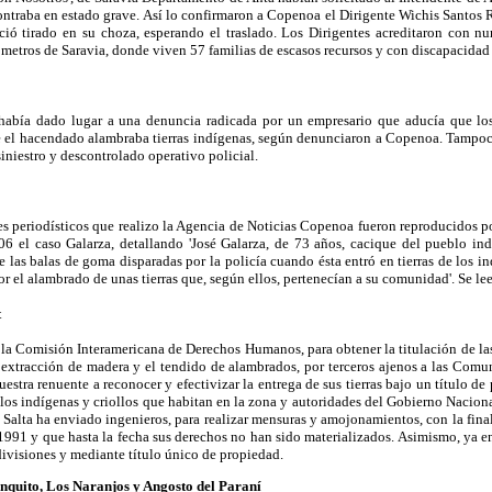
contraba en estado grave. Así lo confirmaron a Copenoa el Dirigente Wichis Santos
ió tirado en su choza, esperando el traslado. Los Dirigentes acreditaron con n
ómetros de Saravia, donde viven 57 familias de escasos recursos y con discapacidad 
 había dado lugar a una denuncia radicada por un empresario que aducía que lo
el hacendado alambraba tierras indígenas, según denunciaron a Copenoa. Tampoco 
niestro y descontrolado operativo policial.
mes periodísticos que realizo la Agencia de Noticias Copenoa fueron reproducidos 
6 el caso Galarza, detallando 'José Galarza, de 73 años, cacique del pueblo in
 las balas de goma disparadas por la policía cuando ésta entró en tierras de los 
r el alambrado de unas tierras que, según ellos, pertenecían a su comunidad'. Se le
t
 la Comisión Interamericana de Derechos Humanos, para obtener la titulación de las
la extracción de madera y el tendido de alambrados, por terceros ajenos a las Com
uestra renuente a reconocer y efectivizar la entrega de sus tierras bajo un título d
los indígenas y criollos que habitan en la zona y autoridades del Gobierno Nacional
de Salta ha enviado ingenieros, para realizar mensuras y amojonamientos, con la final
1991 y que hasta la fecha sus derechos no han sido materializados. Asimismo, ya 
divisiones y mediante título único de propiedad.
quito, Los Naranjos y Angosto del Paraní