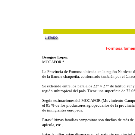
Formosa foment
Benigno López
MOCAFOR *
La Provincia de Formosa ubicada en la región Nordeste de
de la llanura chaqueña, conformado también por el Chaco
Se extiende entre los paralelos 22° y 27° de latitud sur
región subtropical del país. Tiene una superficie de 72.
Según estimaciones del MOCAFOR (Movimiento Campesino
el 95 % de los productores agropecuarios de la provincia
de inmigrantes europeos.
Estas últimas familias campesinas son dueños de más de 90
apícola, etc.,
Estas familias están dispersas en el territorio provincia