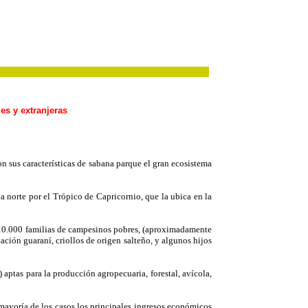
s y extranjeras
n sus características de sabana parque el gran ecosistema
a norte por el Trópico de Capricornio, que la ubica en la
0.000 familias de campesinos pobres, (aproximadamente
ción guaraní, criollos de origen salteño, y algunos hijos
 aptas para la producción agropecuaria, forestal, avícola,
a mayoría de los casos los principales ingresos económicos