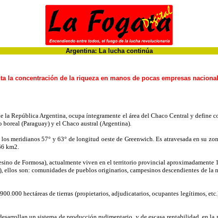
Argentina: La lucha continúa
a la concentración de la riqueza en manos de pocas empresas nacionale
 la República Argentina, ocupa íntegramente el área del Chaco Central y define co
 boreal (Paraguay) y el Chaco austral (Argentina).
 y los meridianos 57° y 63° de longitud oeste de Greenwich. Es atravesada en su zon
066 km2.
 de Formosa), actualmente viven en el territorio provincial aproximadamente 1
), ellos son: comunidades de pueblos originarios, campesinos descendientes de la na
0.000 hectáreas de tierras (propietarios, adjudicatarios, ocupantes legítimos, etc.)
l, desarrollan un sistema de producción rudimentario, y de escasa rentabilidad, en l