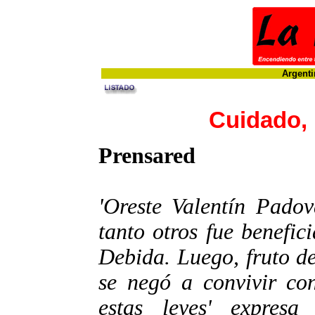
Argenti
Cuidado, 
Prensared
'Oreste Valentín Pado
tanto otros fue benefi
Debida. Luego, fruto d
se negó a convivir co
estas leyes' expres